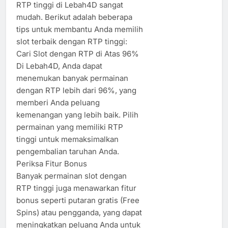
RTP tinggi di Lebah4D sangat
mudah. Berikut adalah beberapa
tips untuk membantu Anda memilih
slot terbaik dengan RTP tinggi:
Cari Slot dengan RTP di Atas 96%
Di Lebah4D, Anda dapat
menemukan banyak permainan
dengan RTP lebih dari 96%, yang
memberi Anda peluang
kemenangan yang lebih baik. Pilih
permainan yang memiliki RTP
tinggi untuk memaksimalkan
pengembalian taruhan Anda.
Periksa Fitur Bonus
Banyak permainan slot dengan
RTP tinggi juga menawarkan fitur
bonus seperti putaran gratis (Free
Spins) atau pengganda, yang dapat
meningkatkan peluang Anda untuk