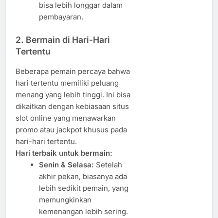
bisa lebih longgar dalam
pembayaran.
2. Bermain di Hari-Hari
Tertentu
Beberapa pemain percaya bahwa
hari tertentu memiliki peluang
menang yang lebih tinggi. Ini bisa
dikaitkan dengan kebiasaan situs
slot online yang menawarkan
promo atau jackpot khusus pada
hari-hari tertentu.
Hari terbaik untuk bermain:
Senin & Selasa:
Setelah
akhir pekan, biasanya ada
lebih sedikit pemain, yang
memungkinkan
kemenangan lebih sering.