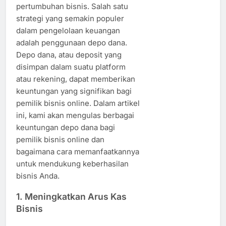
pertumbuhan bisnis. Salah satu
strategi yang semakin populer
dalam pengelolaan keuangan
adalah penggunaan depo dana.
Depo dana, atau deposit yang
disimpan dalam suatu platform
atau rekening, dapat memberikan
keuntungan yang signifikan bagi
pemilik bisnis online. Dalam artikel
ini, kami akan mengulas berbagai
keuntungan depo dana bagi
pemilik bisnis online dan
bagaimana cara memanfaatkannya
untuk mendukung keberhasilan
bisnis Anda.
1.
Meningkatkan Arus Kas
Bisnis