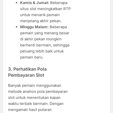
Kamis & Jumat:
Beberapa
situs slot meningkatkan RTP
untuk menarik pemain
menjelang akhir pekan.
Minggu Malam:
Beberapa
pemain yang menang besar
di akhir pekan mungkin
berhenti bermain, sehingga
peluang lebih baik untuk
pemain baru.
3. Perhatikan Pola
Pembayaran Slot
Banyak pemain menggunakan
metode analisis pola pembayaran
slot untuk menentukan kapan
waktu terbaik bermain. Dengan
mengamati hasil putaran