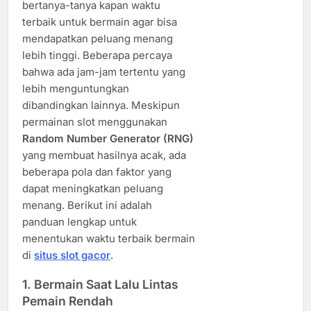
bertanya-tanya kapan waktu
terbaik untuk bermain agar bisa
mendapatkan peluang menang
lebih tinggi. Beberapa percaya
bahwa ada jam-jam tertentu yang
lebih menguntungkan
dibandingkan lainnya. Meskipun
permainan slot menggunakan
Random Number Generator (RNG)
yang membuat hasilnya acak, ada
beberapa pola dan faktor yang
dapat meningkatkan peluang
menang. Berikut ini adalah
panduan lengkap untuk
menentukan waktu terbaik bermain
di
situs slot gacor
.
1. Bermain Saat Lalu Lintas
Pemain Rendah