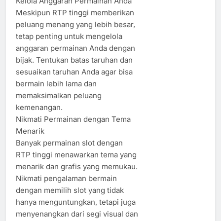
Kelola Anggaran Permainan Anda
Meskipun RTP tinggi memberikan
peluang menang yang lebih besar,
tetap penting untuk mengelola
anggaran permainan Anda dengan
bijak. Tentukan batas taruhan dan
sesuaikan taruhan Anda agar bisa
bermain lebih lama dan
memaksimalkan peluang
kemenangan.
Nikmati Permainan dengan Tema
Menarik
Banyak permainan slot dengan
RTP tinggi menawarkan tema yang
menarik dan grafis yang memukau.
Nikmati pengalaman bermain
dengan memilih slot yang tidak
hanya menguntungkan, tetapi juga
menyenangkan dari segi visual dan