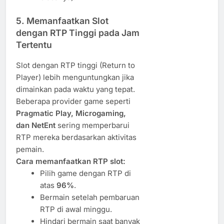
5. Memanfaatkan Slot
dengan RTP Tinggi pada Jam
Tertentu
Slot dengan RTP tinggi (Return to
Player) lebih menguntungkan jika
dimainkan pada waktu yang tepat.
Beberapa provider game seperti
Pragmatic Play, Microgaming,
dan NetEnt
sering memperbarui
RTP mereka berdasarkan aktivitas
pemain.
Cara memanfaatkan RTP slot:
Pilih game dengan RTP di
atas
96%
.
Bermain setelah pembaruan
RTP di awal minggu.
Hindari bermain saat banyak