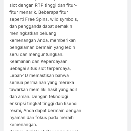
slot dengan RTP tinggi dan fitur-
fitur menarik. Beberapa fitur
seperti Free Spins, wild symbols,
dan pengganda dapat semakin
meningkatkan peluang
kemenangan Anda, memberikan
pengalaman bermain yang lebih
seru dan menguntungkan.
Keamanan dan Kepercayaan
Sebagai situs slot terpercaya,
Lebah4D memastikan bahwa
semua permainan yang mereka
tawarkan memiliki hasil yang adil
dan aman. Dengan teknologi
enkripsi tingkat tinggi dan lisensi
resmi, Anda dapat bermain dengan
nyaman dan fokus pada meraih
kemenangan.