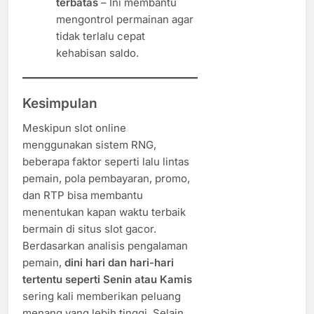
terbatas
– Ini membantu
mengontrol permainan agar
tidak terlalu cepat
kehabisan saldo.
Kesimpulan
Meskipun slot online
menggunakan sistem RNG,
beberapa faktor seperti lalu lintas
pemain, pola pembayaran, promo,
dan RTP bisa membantu
menentukan kapan waktu terbaik
bermain di situs slot gacor.
Berdasarkan analisis pengalaman
pemain,
dini hari dan hari-hari
tertentu seperti Senin atau Kamis
sering kali memberikan peluang
menang yang lebih tinggi. Selain