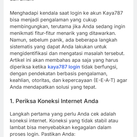
Menghadapi kendala saat login ke akun Kaya787
bisa menjadi pengalaman yang cukup
membingungkan, terutama jika Anda sedang ingin
menikmati fitur-fitur menarik yang ditawarkan.
Namun, sebelum panik, ada beberapa langkah
sistematis yang dapat Anda lakukan untuk
mengidentifikasi dan mengatasi masalah tersebut.
Artikel ini akan membahas apa saja yang harus
diperiksa ketika
kaya787 login
tidak berfungsi,
dengan pendekatan berbasis pengalaman,
keahlian, otoritas, dan kepercayaan (E-E-A-T) agar
Anda mendapatkan solusi yang tepat.
1.
Periksa Koneksi Internet Anda
Langkah pertama yang perlu Anda cek adalah
koneksi internet. Koneksi yang tidak stabil atau
lambat bisa menyebabkan kegagalan dalam
proses login. Pastikan Anda: