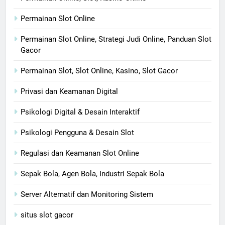
Permainan Slot Online
Permainan Slot Online, Strategi Judi Online, Panduan Slot
Gacor
Permainan Slot, Slot Online, Kasino, Slot Gacor
Privasi dan Keamanan Digital
Psikologi Digital & Desain Interaktif
Psikologi Pengguna & Desain Slot
Regulasi dan Keamanan Slot Online
Sepak Bola, Agen Bola, Industri Sepak Bola
Server Alternatif dan Monitoring Sistem
situs slot gacor