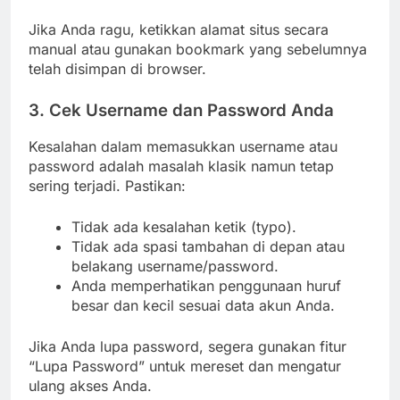
Jika Anda ragu, ketikkan alamat situs secara
manual atau gunakan bookmark yang sebelumnya
telah disimpan di browser.
3.
Cek Username dan Password Anda
Kesalahan dalam memasukkan username atau
password adalah masalah klasik namun tetap
sering terjadi. Pastikan:
Tidak ada kesalahan ketik (typo).
Tidak ada spasi tambahan di depan atau
belakang username/password.
Anda memperhatikan penggunaan huruf
besar dan kecil sesuai data akun Anda.
Jika Anda lupa password, segera gunakan fitur
“Lupa Password” untuk mereset dan mengatur
ulang akses Anda.