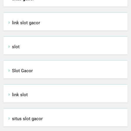
link slot gacor
slot
Slot Gacor
link slot
situs slot gacor