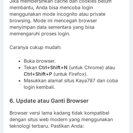
Jika membersihkan cache dan cookies belum
membantu, Anda bisa mencoba login
menggunakan mode incognito atau private
browsing. Mode ini mencegah browser
menyimpan data sementara yang bisa
memengaruhi proses login.
Caranya cukup mudah:
Buka browser.
Tekan
Ctrl+Shift+N
(untuk Chrome) atau
Ctrl+Shift+P
(untuk Firefox).
Masukkan alamat situs Kaya787 dan coba
login kembali.
6.
Update atau Ganti Browser
Browser versi lama kadang tidak kompatibel
dengan situs web modern yang menggunakan
teknologi terbaru. Pastikan Anda: