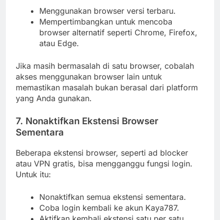
Menggunakan browser versi terbaru.
Mempertimbangkan untuk mencoba
browser alternatif seperti Chrome, Firefox,
atau Edge.
Jika masih bermasalah di satu browser, cobalah
akses menggunakan browser lain untuk
memastikan masalah bukan berasal dari platform
yang Anda gunakan.
7.
Nonaktifkan Ekstensi Browser
Sementara
Beberapa ekstensi browser, seperti ad blocker
atau VPN gratis, bisa mengganggu fungsi login.
Untuk itu:
Nonaktifkan semua ekstensi sementara.
Coba login kembali ke akun Kaya787.
Aktifkan kembali ekstensi satu per satu