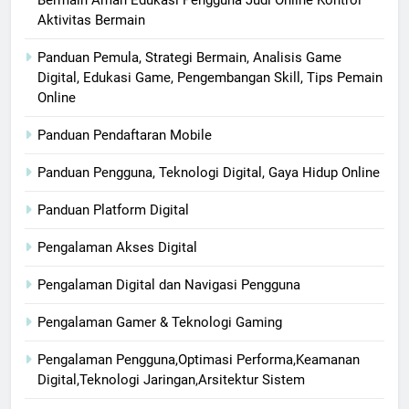
Bermain Aman Edukasi Pengguna Judi Online Kontrol
Aktivitas Bermain
Panduan Pemula, Strategi Bermain, Analisis Game
Digital, Edukasi Game, Pengembangan Skill, Tips Pemain
Online
Panduan Pendaftaran Mobile
Panduan Pengguna, Teknologi Digital, Gaya Hidup Online
Panduan Platform Digital
Pengalaman Akses Digital
Pengalaman Digital dan Navigasi Pengguna
Pengalaman Gamer & Teknologi Gaming
Pengalaman Pengguna,Optimasi Performa,Keamanan
Digital,Teknologi Jaringan,Arsitektur Sistem