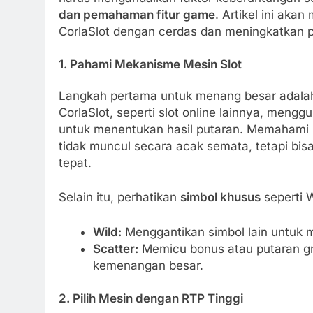
dan pemahaman fitur game
. Artikel ini ak
CorlaSlot dengan cerdas dan meningkatkan 
1. Pahami Mekanisme Mesin Slot
Langkah pertama untuk menang besar adala
CorlaSlot, seperti slot online lainnya, me
untuk menentukan hasil putaran. Memahami
tidak muncul secara acak semata, tetapi bisa
tepat.
Selain itu, perhatikan
simbol khusus
seperti W
Wild:
Menggantikan simbol lain untuk
Scatter:
Memicu bonus atau putaran gr
kemenangan besar.
2. Pilih Mesin dengan RTP Tinggi