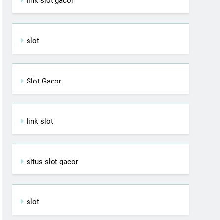
link slot gacor
slot
Slot Gacor
link slot
situs slot gacor
slot