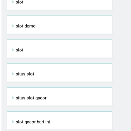
slot
slot demo
slot
situs slot
situs slot gacor
slot gacor hari ini