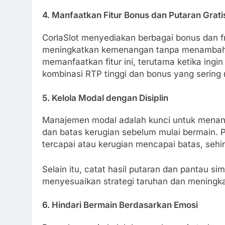
4. Manfaatkan Fitur Bonus dan Putaran Grati
CorlaSlot menyediakan berbagai bonus dan f
meningkatkan kemenangan tanpa menambah ri
memanfaatkan fitur ini, terutama ketika ing
kombinasi RTP tinggi dan bonus yang sering
5. Kelola Modal dengan Disiplin
Manajemen modal adalah kunci untuk menang
dan batas kerugian sebelum mulai bermain. Pe
tercapai atau kerugian mencapai batas, sehi
Selain itu, catat hasil putaran dan pantau si
menyesuaikan strategi taruhan dan mening
6. Hindari Bermain Berdasarkan Emosi