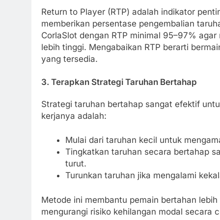
Return to Player (RTP) adalah indikator pent
memberikan persentase pengembalian taruhan
CorlaSlot dengan RTP minimal 95–97% agar 
lebih tinggi. Mengabaikan RTP berarti berma
yang tersedia.
3. Terapkan Strategi Taruhan Bertahap
Strategi taruhan bertahap sangat efektif un
kerjanya adalah:
Mulai dari taruhan kecil untuk mengama
Tingkatkan taruhan secara bertahap 
turut.
Turunkan taruhan jika mengalami kekal
Metode ini membantu pemain bertahan leb
mengurangi risiko kehilangan modal secara c