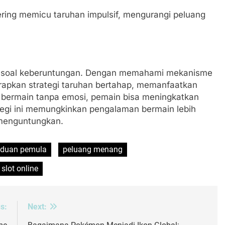
ring memicu taruhan impulsif, mengurangi peluang
soal keberuntungan. Dengan memahami mekanisme
erapkan strategi taruhan bertahap, memanfaatkan
n bermain tanpa emosi, pemain bisa meningkatkan
tegi ini memungkinkan pengalaman bermain lebih
 menguntungkan.
duan pemula
peluang menang
k slot online
s:
Next: