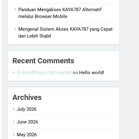
Panduan Mengakses KAYA787 Alternatif
melalui Browser Mobile
Mengenal Sistem Akses KAYA787 yang Cepat
dan Lebih Stabil
Recent Comments
A WordPress Commenter
on
Hello world!
Archives
July 2026
June 2026
May 2026