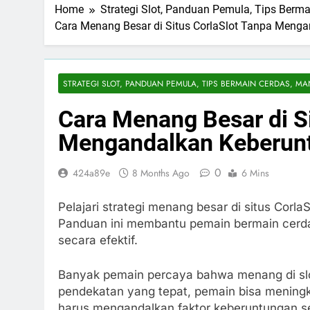
Home
Strategi Slot, Panduan Pemula, Tips Berm
Cara Menang Besar di Situs CorlaSlot Tanpa Meng
STRATEGI SLOT, PANDUAN PEMULA, TIPS BERMAIN CERDAS, M
Cara Menang Besar di Si
Mengandalkan Keberun
0
424a89e
8 Months Ago
6 Mins
Pelajari strategi menang besar di situs Cor
Panduan ini membantu pemain bermain cerda
secara efektif.
Banyak pemain percaya bahwa menang di slo
pendekatan yang tepat, pemain bisa meningk
harus mengandalkan faktor keberuntungan s