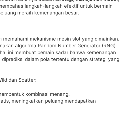
an membahas langkah-langkah efektif untuk bermain
peluang meraih kemenangan besar.
h memahami mekanisme mesin slot yang dimainkan.
nggunakan algoritma Random Number Generator (RNG)
 hal ini membuat pemain sadar bahwa kemenangan
 diprediksi dalam pola tertentu dengan strategi yang
ild dan Scatter:
 membentuk kombinasi menang.
atis, meningkatkan peluang mendapatkan