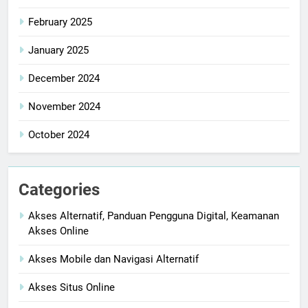
February 2025
January 2025
December 2024
November 2024
October 2024
Categories
Akses Alternatif, Panduan Pengguna Digital, Keamanan
Akses Online
Akses Mobile dan Navigasi Alternatif
Akses Situs Online