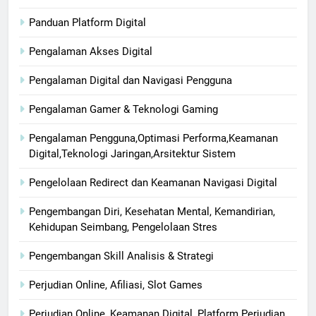
Panduan Platform Digital
Pengalaman Akses Digital
Pengalaman Digital dan Navigasi Pengguna
Pengalaman Gamer & Teknologi Gaming
Pengalaman Pengguna,Optimasi Performa,Keamanan
Digital,Teknologi Jaringan,Arsitektur Sistem
Pengelolaan Redirect dan Keamanan Navigasi Digital
Pengembangan Diri, Kesehatan Mental, Kemandirian,
Kehidupan Seimbang, Pengelolaan Stres
Pengembangan Skill Analisis & Strategi
Perjudian Online, Afiliasi, Slot Games
Perjudian Online, Keamanan Digital, Platform Perjudian,