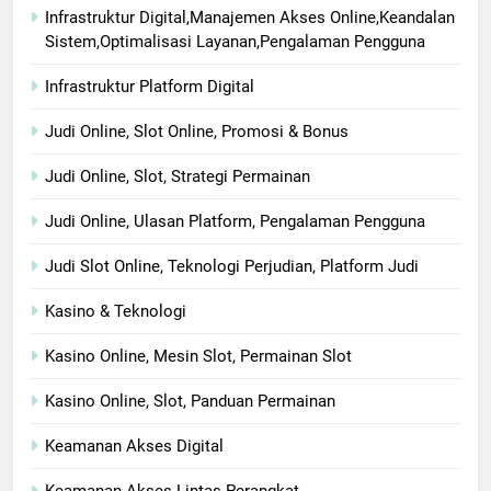
Infrastruktur Digital,Manajemen Akses Online,Keandalan
Sistem,Optimalisasi Layanan,Pengalaman Pengguna
Infrastruktur Platform Digital
Judi Online, Slot Online, Promosi & Bonus
Judi Online, Slot, Strategi Permainan
Judi Online, Ulasan Platform, Pengalaman Pengguna
Judi Slot Online, Teknologi Perjudian, Platform Judi
Kasino & Teknologi
Kasino Online, Mesin Slot, Permainan Slot
Kasino Online, Slot, Panduan Permainan
Keamanan Akses Digital