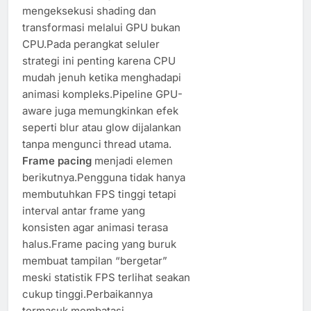
mengeksekusi shading dan
transformasi melalui GPU bukan
CPU.Pada perangkat seluler
strategi ini penting karena CPU
mudah jenuh ketika menghadapi
animasi kompleks.Pipeline GPU-
aware juga memungkinkan efek
seperti blur atau glow dijalankan
tanpa mengunci thread utama.
Frame pacing
menjadi elemen
berikutnya.Pengguna tidak hanya
membutuhkan FPS tinggi tetapi
interval antar frame yang
konsisten agar animasi terasa
halus.Frame pacing yang buruk
membuat tampilan “bergetar”
meski statistik FPS terlihat seakan
cukup tinggi.Perbaikannya
termasuk membatasi