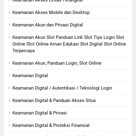
Keamanan Akses Lintas Perangkat
Keamanan Akses Mobile dan Desktop
Keamanan Akun dan Privasi Digital
Keamanan Akun Slot Panduan Link Slot Tips Login Slot
Online Slot Online Aman Edukasi Slot Digital Slot Online
Terpercaya
Keamanan Akun, Panduan Login, Slot Online
Keamanan Digital
Keamanan Digital / Autentikasi / Teknologi Login
Keamanan Digital & Panduan Akses Situs
Keamanan Digital & Privasi
Keamanan Digital & Proteksi Finansial