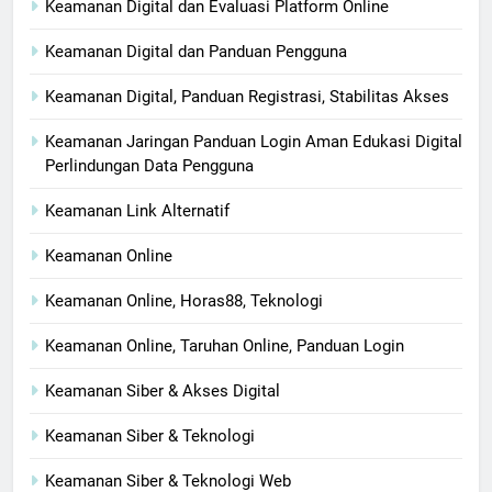
Keamanan Digital dan Evaluasi Platform Online
Keamanan Digital dan Panduan Pengguna
Keamanan Digital, Panduan Registrasi, Stabilitas Akses
Keamanan Jaringan Panduan Login Aman Edukasi Digital
Perlindungan Data Pengguna
Keamanan Link Alternatif
Keamanan Online
Keamanan Online, Horas88, Teknologi
Keamanan Online, Taruhan Online, Panduan Login
Keamanan Siber & Akses Digital
Keamanan Siber & Teknologi
Keamanan Siber & Teknologi Web