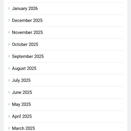
January 2026
December 2025
November 2025
October 2025
September 2025
August 2025
July 2025
June 2025
May 2025
April 2025
March 2025