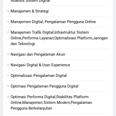
Analisis Sistem Digital
Manajemen & Strategi
Manajemen Digital, Pengalaman Pengguna Online
Manajemen Trafik Digital,Infrastruktur Sistem
Online,Performa Layanan,Optimalisasi Platform,Jaringan
dan Teknologi
Navigasi dan Pengalaman Akun
Navigasi Digital & User Experience
Optimalisasi Pengalaman Digital
Optimasi Pengalaman Pengguna Digital
Optimasi Performa Digital,Stabilitas Platform
Online,Manajemen Sistem Modern,Pengalaman
Pengguna Berkelanjutan