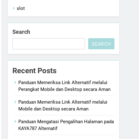
slot
Search
SEARCH
Recent Posts
Panduan Memeriksa Link Alternatif melalui
Perangkat Mobile dan Desktop secara Aman
Panduan Memeriksa Link Alternatif melalui
Mobile dan Desktop secara Aman
Panduan Mengatasi Pengalihan Halaman pada
KAYA787 Alternatif