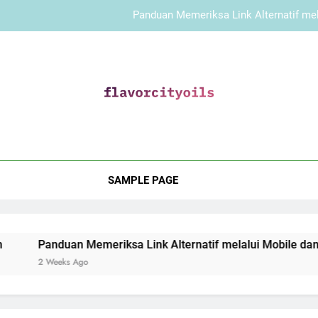
Panduan Memeriksa Link Alternatif me
Panduan Mengatasi Pengal
Panduan Mengakses KAYA7
Panduan Memeriksa Link Alternatif melalui Pera
vor City Oils
Panduan Memeriksa Link Alternatif me
inyak Esensial Dan Rempah Pilihan Di Flavor City Oils.
Panduan Mengatasi Pengal
SAMPLE PAGE
Panduan Mengakses KAYA7
uan Memeriksa Link Alternatif melalui Mobile dan Desktop s
ks Ago