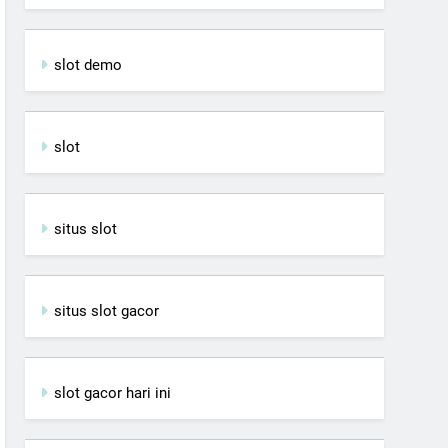
slot demo
slot
situs slot
situs slot gacor
slot gacor hari ini