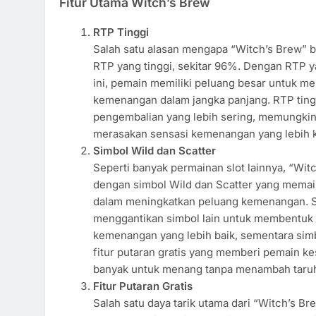
Fitur Utama Witch’s Brew
RTP Tinggi
Salah satu alasan mengapa “Witch’s Brew” b
RTP yang tinggi, sekitar 96%. Dengan RTP
ini, pemain memiliki peluang besar untuk m
kemenangan dalam jangka panjang. RTP ting
pengembalian yang lebih sering, memungki
merasakan sensasi kemenangan yang lebih k
Simbol Wild dan Scatter
Seperti banyak permainan slot lainnya, “Wit
dengan simbol Wild dan Scatter yang memai
dalam meningkatkan peluang kemenangan. S
menggantikan simbol lain untuk membentuk
kemenangan yang lebih baik, sementara sim
fitur putaran gratis yang memberi pemain k
banyak untuk menang tanpa menambah taru
Fitur Putaran Gratis
Salah satu daya tarik utama dari “Witch’s Bre