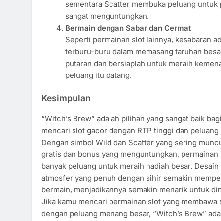
sementara Scatter membuka peluang untuk p
sangat menguntungkan.
Bermain dengan Sabar dan Cermat
Seperti permainan slot lainnya, kesabaran a
terburu-buru dalam memasang taruhan besar.
putaran dan bersiaplah untuk meraih kemen
peluang itu datang.
Kesimpulan
“Witch’s Brew” adalah pilihan yang sangat baik bag
mencari slot gacor dengan RTP tinggi dan peluan
Dengan simbol Wild dan Scatter yang sering muncul,
gratis dan bonus yang menguntungkan, permainan 
banyak peluang untuk meraih hadiah besar. Desain 
atmosfer yang penuh dengan sihir semakin memp
bermain, menjadikannya semakin menarik untuk di
Jika kamu mencari permainan slot yang membawa 
dengan peluang menang besar, “Witch’s Brew” adala