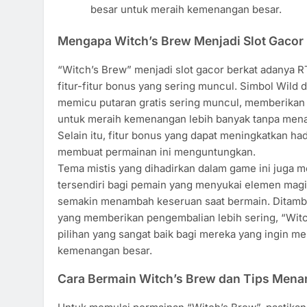
besar untuk meraih kemenangan besar.
Mengapa Witch’s Brew Menjadi Slot Gacor H
“Witch’s Brew” menjadi slot gacor berkat adanya RT
fitur-fitur bonus yang sering muncul. Simbol Wild 
memicu putaran gratis sering muncul, memberika
untuk meraih kemenangan lebih banyak tanpa mena
Selain itu, fitur bonus yang dapat meningkatkan ha
membuat permainan ini menguntungkan.
Tema mistis yang dihadirkan dalam game ini juga m
tersendiri bagi pemain yang menyukai elemen magi
semakin menambah keseruan saat bermain. Ditamb
yang memberikan pengembalian lebih sering, “Witc
pilihan yang sangat baik bagi mereka yang ingin m
kemenangan besar.
Cara Bermain Witch’s Brew dan Tips Mena