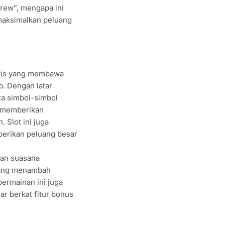
Brew”, mengapa ini
emaksimalkan peluang
stis yang membawa
b. Dengan latar
ta simbol-simbol
ni memberikan
Slot ini juga
berikan peluang besar
an suasana
 yang menambah
permainan ini juga
 berkat fitur bonus