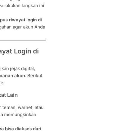
ya lakukan langkah ini
us riwayat login di
egahan agar akun Anda
yat Login di
n jejak digital,
manan akun
. Berikut
i:
at Lain
r teman, warnet, atau
bisa memungkinkan
a bisa diakses dari