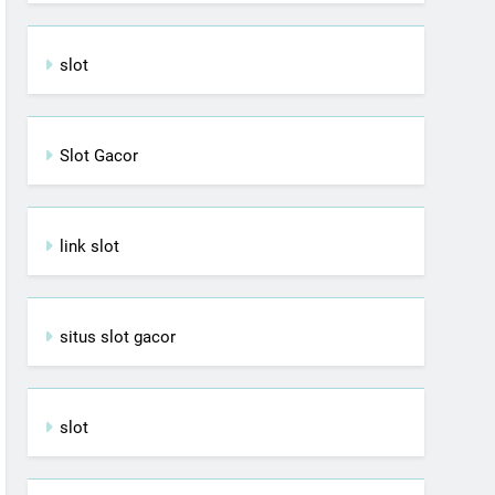
slot
Slot Gacor
link slot
situs slot gacor
slot