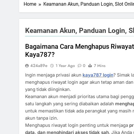
Home
Keamanan Akun, Panduan Login, Slot Onli
Keamanan Akun, Panduan Login, Sl
Bagaimana Cara Menghapus Riwayat 
Kaya787?
424a89e
1 Year Ago
0
7 Mins
Ingin menjaga privasi akun
kaya787 login
? Simak 
menghapus riwayat login agar akun tetap aman dan 
yang tidak diinginkan.
Keamanan akun menjadi prioritas utama bagi peng
satu langkah yang sering diabaikan adalah
menghap
untuk memastikan tidak ada perangkat yang masih 
akun tanpa izin.
Menghapus riwayat login penting untuk menjaga
pr
data, dan menghindari akses tidak sah
. Jika Anda 