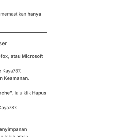
t memastikan
hanya
ser
fox, atau Microsoft
e Kaya787.
dan Keamanan
.
Cache”
, lalu klik
Hapus
 Kaya787.
enyimpanan
in lebih aman.