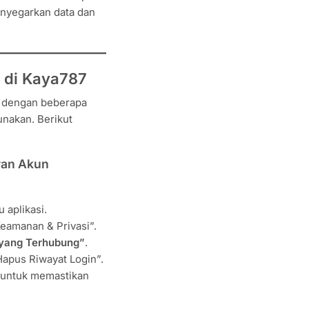
nyegarkan data dan
 di Kaya787
n dengan beberapa
unakan. Berikut
ran Akun
 aplikasi.
eamanan & Privasi”.
 yang Terhubung”
.
apus Riwayat Login”.
li untuk memastikan