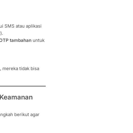
i SMS atau aplikasi
).
 OTP tambahan
untuk
 mereka tidak bisa
a Keamanan
angkah berikut agar