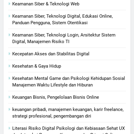
Keamanan Siber & Teknologi Web
Keamanan Siber, Teknologi Digital, Edukasi Online,
Panduan Pengguna, Sistem Otentikasi
Keamanan Siber, Teknologi Login, Arsitektur Sistem
Digital, Manajemen Risiko TI
Kecepatan Akses dan Stabilitas Digital
Kesehatan & Gaya Hidup
Kesehatan Mental Game dan Psikologi Kehidupan Sosial
Manajemen Waktu Lifestyle dan Hiburan
Keuangan Bisnis, Pengelolaan Bisnis Online
keuangan pribadi, manajemen keuangan, karir freelance,
strategi profesional, pengembangan diri
Literasi Risiko Digital Psikologi dan Kebiasaan Sehat UX