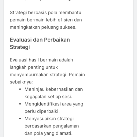
Strategi berbasis pola membantu
pemain bermain lebih efisien dan
meningkatkan peluang sukses.
Evaluasi dan Perbaikan
Strategi
Evaluasi hasil bermain adalah
langkah penting untuk
menyempurnakan strategi. Pemain
sebaiknya:
Meninjau keberhasilan dan
kegagalan setiap sesi.
Mengidentifikasi area yang
perlu diperbaiki.
Menyesuaikan strategi
berdasarkan pengalaman
dan pola yang diamati.