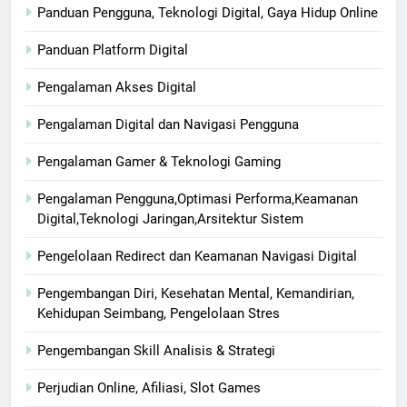
Panduan Pengguna, Teknologi Digital, Gaya Hidup Online
Panduan Platform Digital
Pengalaman Akses Digital
Pengalaman Digital dan Navigasi Pengguna
Pengalaman Gamer & Teknologi Gaming
Pengalaman Pengguna,Optimasi Performa,Keamanan
Digital,Teknologi Jaringan,Arsitektur Sistem
Pengelolaan Redirect dan Keamanan Navigasi Digital
Pengembangan Diri, Kesehatan Mental, Kemandirian,
Kehidupan Seimbang, Pengelolaan Stres
Pengembangan Skill Analisis & Strategi
Perjudian Online, Afiliasi, Slot Games