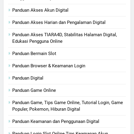
Panduan Akses Akun Digital
Panduan Akses Harian dan Pengalaman Digital
Panduan Akses TIARA4D, Stabilitas Halaman Digital,
Edukasi Pengguna Online
Panduan Bermain Slot
Panduan Browser & Keamanan Login
Panduan Digital
Panduan Game Online
Panduan Game, Tips Game Online, Tutorial Login, Game
Populer, Pokemon, Hiburan Digital
Panduan Keamanan dan Penggunaan Digital
Panduan Login Slot Online Tips Keamanan Akun