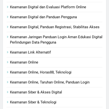
Keamanan Digital dan Evaluasi Platform Online
Keamanan Digital dan Panduan Pengguna
Keamanan Digital, Panduan Registrasi, Stabilitas Akses
Keamanan Jaringan Panduan Login Aman Edukasi Digital
Perlindungan Data Pengguna
Keamanan Link Alternatif
Keamanan Online
Keamanan Online, Horas88, Teknologi
Keamanan Online, Taruhan Online, Panduan Login
Keamanan Siber & Akses Digital
Keamanan Siber & Teknologi