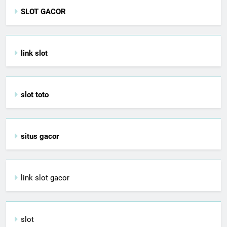
SLOT GACOR
link slot
slot toto
situs gacor
link slot gacor
slot