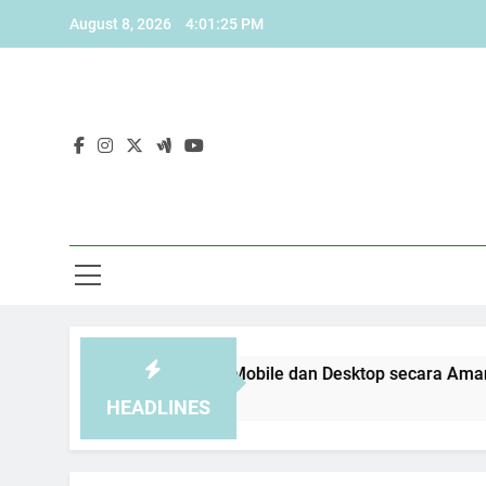
Skip
August 8, 2026
4:01:26 PM
to
content
Fla
Dapatkan M
melalui Perangkat Mobile dan Desktop secara Aman
Pand
2 Wee
HEADLINES