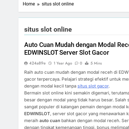
Home
situs slot online
situs slot online
Auto Cuan Mudah dengan Modal Rece
EDWINSLOT Server Slot Gacor
424a89e
1 Year Ago
0
5 Mins
Raih auto cuan mudah dengan modal receh di EDWI
gacor terpercaya. Pelajari strategi efektif untuk 
dengan modal kecil tanpa
situs slot gacor
.
Bermain slot online kini semakin digemari, teruta
besar dengan modal yang tidak harus besar. Salah 
sangat populer di kalangan pemain dengan modal ke
EDWINSLOT
, server slot gacor yang menawarkan
meraih
auto cuan
bahkan dengan modal receh. Serv
dengan tingkat kemenangan tinggi, bonus melimpah