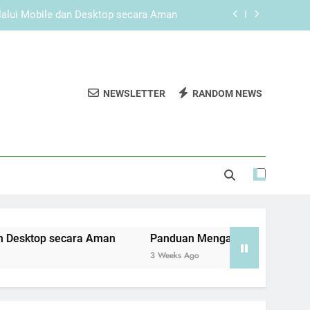
lalui Mobile dan Desktop secara Aman
ihan Halaman pada KAYA787 Alternatif
87 Alternatif melalui Browser Mobile
NEWSLETTER
RANDOM NEWS
ngkat Mobile dan Desktop secara Aman
lalui Mobile dan Desktop secara Aman
ihan Halaman pada KAYA787 Alternatif
87 Alternatif melalui Browser Mobile
secara Aman
Panduan Mengatasi Pengalihan Halaman pa
3 Weeks Ago