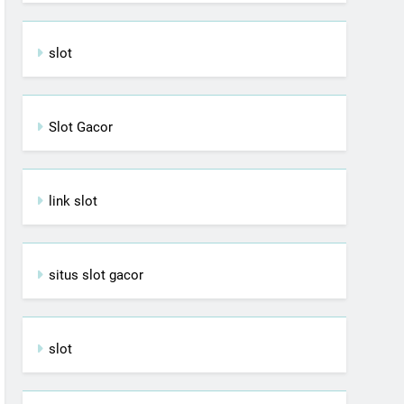
slot
Slot Gacor
link slot
situs slot gacor
slot