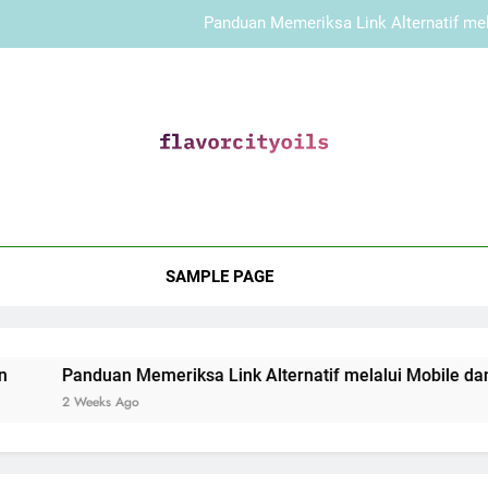
Panduan Memeriksa Link Alternatif me
Panduan Mengatasi Pengal
Panduan Mengakses KAYA7
Panduan Memeriksa Link Alternatif melalui Pera
vor City Oils
Panduan Memeriksa Link Alternatif me
inyak Esensial Dan Rempah Pilihan Di Flavor City Oils.
Panduan Mengatasi Pengal
SAMPLE PAGE
Panduan Mengakses KAYA7
uan Memeriksa Link Alternatif melalui Mobile dan Desktop 
ks Ago