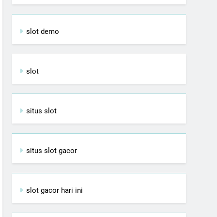
slot demo
slot
situs slot
situs slot gacor
slot gacor hari ini