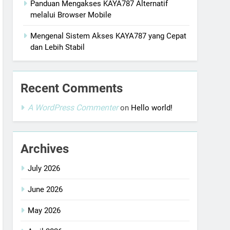
Panduan Mengakses KAYA787 Alternatif
melalui Browser Mobile
Mengenal Sistem Akses KAYA787 yang Cepat
dan Lebih Stabil
Recent Comments
A WordPress Commenter
on
Hello world!
Archives
July 2026
June 2026
May 2026