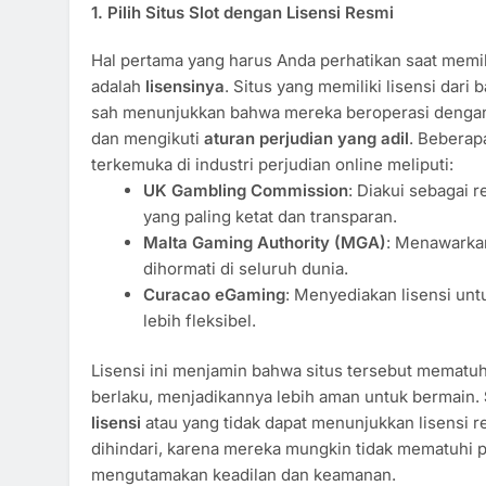
1.
Pilih Situs Slot dengan Lisensi Resmi
Hal pertama yang harus Anda perhatikan saat memili
adalah
lisensinya
. Situs yang memiliki lisensi dari
sah menunjukkan bahwa mereka beroperasi dengan 
dan mengikuti
aturan perjudian yang adil
. Beberap
terkemuka di industri perjudian online meliputi:
UK Gambling Commission
: Diakui sebagai r
yang paling ketat dan transparan.
Malta Gaming Authority (MGA)
: Menawarkan
dihormati di seluruh dunia.
Curacao eGaming
: Menyediakan lisensi unt
lebih fleksibel.
Lisensi ini menjamin bahwa situs tersebut mematuh
berlaku, menjadikannya lebih aman untuk bermain.
lisensi
atau yang tidak dapat menunjukkan lisensi r
dihindari, karena mereka mungkin tidak mematuhi 
mengutamakan keadilan dan keamanan.