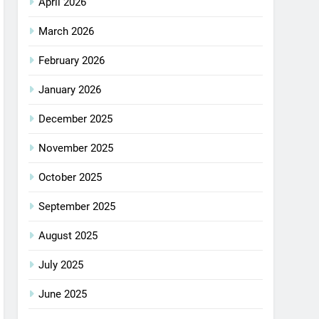
April 2026
March 2026
February 2026
January 2026
December 2025
November 2025
October 2025
September 2025
August 2025
July 2025
June 2025