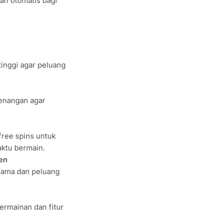
n otomatis bagi
tinggi agar peluang
menangan agar
ree spins untuk
ktu bermain.
en
lama dan peluang
rmainan dan fitur