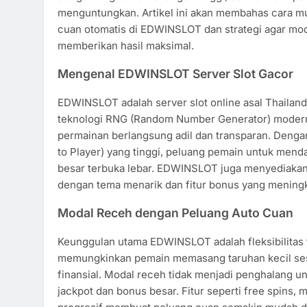
menguntungkan. Artikel ini akan membahas cara 
cuan otomatis di EDWINSLOT dan strategi agar mod
memberikan hasil maksimal.
Mengenal EDWINSLOT Server Slot Gacor
EDWINSLOT adalah server slot online asal Thaila
teknologi RNG (Random Number Generator) moder
permainan berlangsung adil dan transparan. Denga
to Player) yang tinggi, peluang pemain untuk me
besar terbuka lebar. EDWINSLOT juga menyediakan
dengan tema menarik dan fitur bonus yang mening
Modal Receh dengan Peluang Auto Cuan
Keunggulan utama EDWINSLOT adalah fleksibilitas 
memungkinkan pemain memasang taruhan kecil s
finansial. Modal receh tidak menjadi penghalang 
jackpot dan bonus besar. Fitur seperti free spins, mu