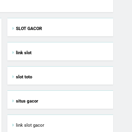
SLOT GACOR
link slot
slot toto
situs gacor
link slot gacor