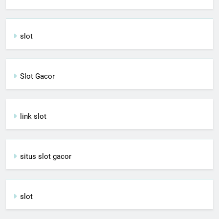
slot
Slot Gacor
link slot
situs slot gacor
slot