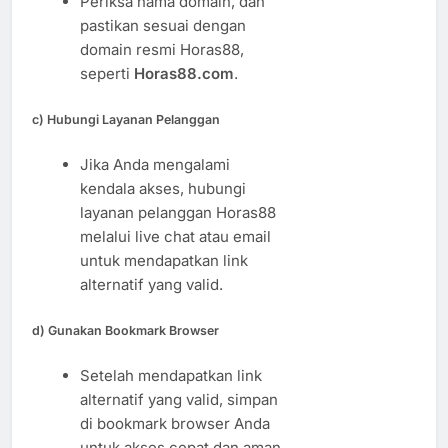
Periksa nama domain, dan
pastikan sesuai dengan
domain resmi Horas88,
seperti
Horas88.com
.
c)
Hubungi Layanan Pelanggan
Jika Anda mengalami
kendala akses, hubungi
layanan pelanggan Horas88
melalui live chat atau email
untuk mendapatkan link
alternatif yang valid.
d)
Gunakan Bookmark Browser
Setelah mendapatkan link
alternatif yang valid, simpan
di bookmark browser Anda
untuk akses cepat dan aman