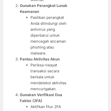
Gunakan Perangkat Lunak
Keamanan
Pastikan perangkat
Anda dilindungi oleh
antivirus yang
diperbarui untuk
mencegah ancaman
phishing atau
malware.
Pantau Aktivitas Akun
Periksa riwayat
transaksi secara
berkala untuk
mendeteksi aktivitas
mencurigakan.
Gunakan Verifikasi Dua
Faktor (2FA)
Aktifkan fitur 2FA