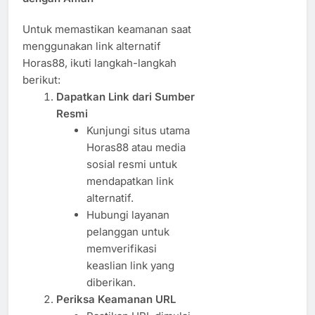
Untuk memastikan keamanan saat
menggunakan link alternatif
Horas88, ikuti langkah-langkah
berikut:
Dapatkan Link dari Sumber
Resmi
Kunjungi situs utama
Horas88 atau media
sosial resmi untuk
mendapatkan link
alternatif.
Hubungi layanan
pelanggan untuk
memverifikasi
keaslian link yang
diberikan.
Periksa Keamanan URL