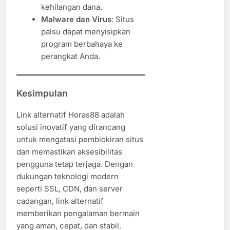
kehilangan dana.
Malware dan Virus
: Situs
palsu dapat menyisipkan
program berbahaya ke
perangkat Anda.
Kesimpulan
Link alternatif Horas88 adalah
solusi inovatif yang dirancang
untuk mengatasi pemblokiran situs
dan memastikan aksesibilitas
pengguna tetap terjaga. Dengan
dukungan teknologi modern
seperti SSL, CDN, dan server
cadangan, link alternatif
memberikan pengalaman bermain
yang aman, cepat, dan stabil.