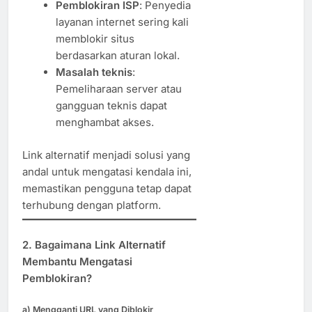
Pemblokiran ISP
: Penyedia
layanan internet sering kali
memblokir situs
berdasarkan aturan lokal.
Masalah teknis
:
Pemeliharaan server atau
gangguan teknis dapat
menghambat akses.
Link alternatif menjadi solusi yang
andal untuk mengatasi kendala ini,
memastikan pengguna tetap dapat
terhubung dengan platform.
2.
Bagaimana Link Alternatif
Membantu Mengatasi
Pemblokiran?
a)
Mengganti URL yang Diblokir