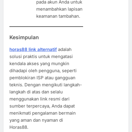
pada akun Anda untuk
menambahkan lapisan
keamanan tambahan.
Kesimpulan
horas88 link alternatif
adalah
solusi praktis untuk mengatasi
kendala akses yang mungkin
dihadapi oleh pengguna, seperti
pemblokiran ISP atau gangguan
teknis. Dengan mengikuti langkah-
langkah di atas dan selalu
menggunakan link resmi dari
sumber terpercaya, Anda dapat
menikmati pengalaman bermain
yang aman dan nyaman di
Horas88.