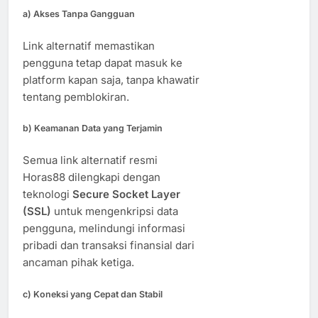
a)
Akses Tanpa Gangguan
Link alternatif memastikan
pengguna tetap dapat masuk ke
platform kapan saja, tanpa khawatir
tentang pemblokiran.
b)
Keamanan Data yang Terjamin
Semua link alternatif resmi
Horas88 dilengkapi dengan
teknologi
Secure Socket Layer
(SSL)
untuk mengenkripsi data
pengguna, melindungi informasi
pribadi dan transaksi finansial dari
ancaman pihak ketiga.
c)
Koneksi yang Cepat dan Stabil