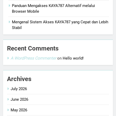
Panduan Mengakses KAYA787 Alternatif melalui
Browser Mobile
Mengenal Sistem Akses KAYA787 yang Cepat dan Lebih
Stabil
Recent Comments
A WordPress Commenter
on
Hello world!
Archives
July 2026
June 2026
May 2026