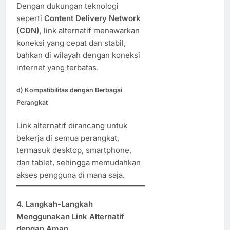
Dengan dukungan teknologi
seperti
Content Delivery Network
(CDN)
, link alternatif menawarkan
koneksi yang cepat dan stabil,
bahkan di wilayah dengan koneksi
internet yang terbatas.
d)
Kompatibilitas dengan Berbagai
Perangkat
Link alternatif dirancang untuk
bekerja di semua perangkat,
termasuk desktop, smartphone,
dan tablet, sehingga memudahkan
akses pengguna di mana saja.
4.
Langkah-Langkah
Menggunakan Link Alternatif
dengan Aman