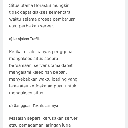
Situs utama Horas88 mungkin
tidak dapat diakses sementara
waktu selama proses pembaruan
atau perbaikan server.
c)
Lonjakan Trafik
Ketika terlalu banyak pengguna
mengakses situs secara
bersamaan, server utama dapat
mengalami kelebihan beban,
menyebabkan waktu loading yang
lama atau ketidakmampuan untuk
mengakses situs.
d)
Gangguan Teknis Lainnya
Masalah seperti kerusakan server
atau pemadaman jaringan juga