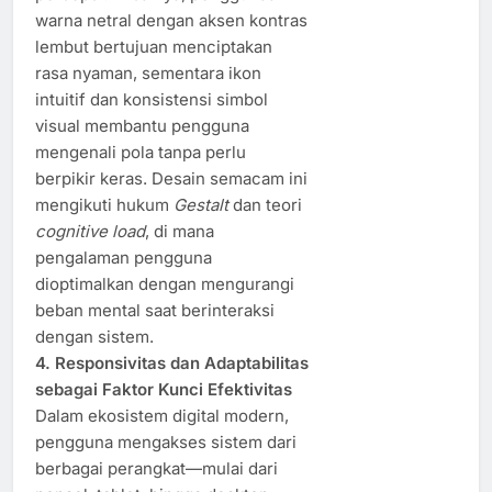
warna netral dengan aksen kontras
lembut bertujuan menciptakan
rasa nyaman, sementara ikon
intuitif dan konsistensi simbol
visual membantu pengguna
mengenali pola tanpa perlu
berpikir keras. Desain semacam ini
mengikuti hukum
Gestalt
dan teori
cognitive load
, di mana
pengalaman pengguna
dioptimalkan dengan mengurangi
beban mental saat berinteraksi
dengan sistem.
4. Responsivitas dan Adaptabilitas
sebagai Faktor Kunci Efektivitas
Dalam ekosistem digital modern,
pengguna mengakses sistem dari
berbagai perangkat—mulai dari