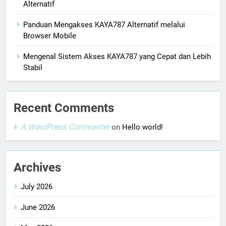
Alternatif
Panduan Mengakses KAYA787 Alternatif melalui
Browser Mobile
Mengenal Sistem Akses KAYA787 yang Cepat dan Lebih
Stabil
Recent Comments
A WordPress Commenter
on
Hello world!
Archives
July 2026
June 2026