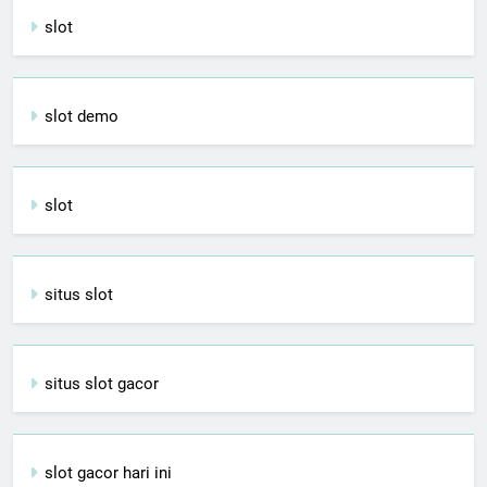
slot
slot demo
slot
situs slot
situs slot gacor
slot gacor hari ini