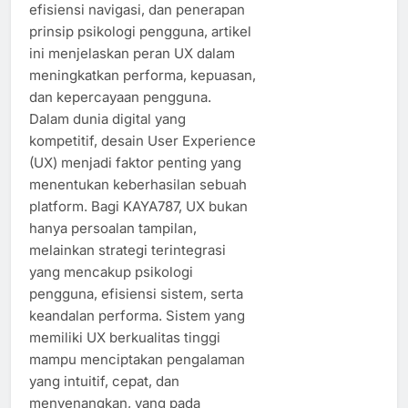
efisiensi navigasi, dan penerapan
prinsip psikologi pengguna, artikel
ini menjelaskan peran UX dalam
meningkatkan performa, kepuasan,
dan kepercayaan pengguna.
Dalam dunia digital yang
kompetitif, desain User Experience
(UX) menjadi faktor penting yang
menentukan keberhasilan sebuah
platform. Bagi KAYA787, UX bukan
hanya persoalan tampilan,
melainkan strategi terintegrasi
yang mencakup psikologi
pengguna, efisiensi sistem, serta
keandalan performa. Sistem yang
memiliki UX berkualitas tinggi
mampu menciptakan pengalaman
yang intuitif, cepat, dan
menyenangkan, yang pada