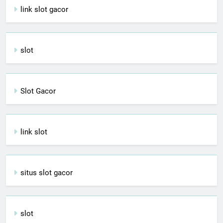
link slot gacor
slot
Slot Gacor
link slot
situs slot gacor
slot