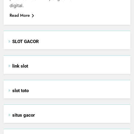
digital.
Read More
SLOT GACOR
link slot
slot toto
situs gacor