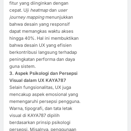
fitur yang diinginkan dengan
cepat. Uji
heatmap
dan
user
journey mapping
menunjukkan
bahwa desain yang responsif
dapat memangkas waktu akses
hingga 40%. Hal ini membuktikan
bahwa desain UX yang efisien
berkontribusi langsung terhadap
peningkatan performa dan daya
guna sistem.
3. Aspek Psikologi dan Persepsi
Visual dalam UX KAYA787
Selain fungsionalitas, UX juga
mencakup aspek emosional yang
memengaruhi persepsi pengguna.
Warna, tipografi, dan tata letak
visual di KAYA787 dipilih
berdasarkan prinsip psikologi
persepsi. Misalnya, penggunaan