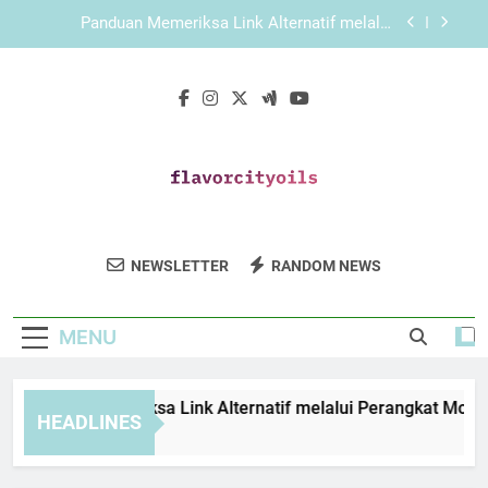
Skip
Panduan Mengatasi Pengalihan Halaman pada
to
KAYA787 Alternatif
content
Panduan Mengakses KAYA787 Alternatif melalui
Browser Mobile
Panduan Memeriksa Link Alternatif melalui
Perangkat Mobile dan Desktop secara Aman
Panduan Memeriksa Link Alternatif melalui
Mobile dan Desktop secara Aman
Panduan Mengatasi Pengalihan Halaman pada
KAYA787 Alternatif
Flavor City Oils
Dapatkan Minyak Esensial Dan Rempah
Panduan Mengakses KAYA787 Alternatif melalui
NEWSLETTER
RANDOM NEWS
Browser Mobile
Pilihan Di Flavor City Oils.
MENU
anduan Memeriksa Link Alternatif melalui Perangkat Mobile 
HEADLINES
 Weeks Ago