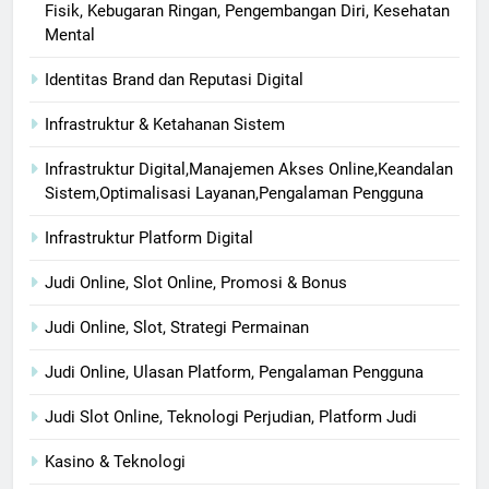
Fisik, Kebugaran Ringan, Pengembangan Diri, Kesehatan
Mental
Identitas Brand dan Reputasi Digital
Infrastruktur & Ketahanan Sistem
Infrastruktur Digital,Manajemen Akses Online,Keandalan
Sistem,Optimalisasi Layanan,Pengalaman Pengguna
Infrastruktur Platform Digital
Judi Online, Slot Online, Promosi & Bonus
Judi Online, Slot, Strategi Permainan
Judi Online, Ulasan Platform, Pengalaman Pengguna
Judi Slot Online, Teknologi Perjudian, Platform Judi
Kasino & Teknologi