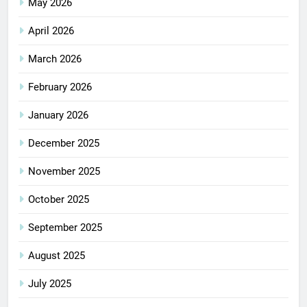
May 2026
April 2026
March 2026
February 2026
January 2026
December 2025
November 2025
October 2025
September 2025
August 2025
July 2025