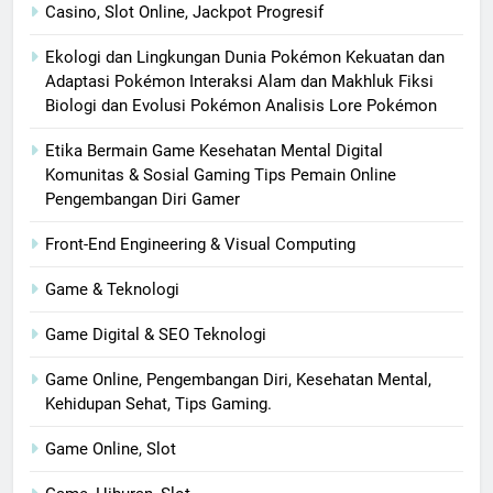
Casino, Slot Online, Jackpot Progresif
Ekologi dan Lingkungan Dunia Pokémon Kekuatan dan
Adaptasi Pokémon Interaksi Alam dan Makhluk Fiksi
Biologi dan Evolusi Pokémon Analisis Lore Pokémon
Etika Bermain Game Kesehatan Mental Digital
Komunitas & Sosial Gaming Tips Pemain Online
Pengembangan Diri Gamer
Front-End Engineering & Visual Computing
Game & Teknologi
Game Digital & SEO Teknologi
Game Online, Pengembangan Diri, Kesehatan Mental,
Kehidupan Sehat, Tips Gaming.
Game Online, Slot