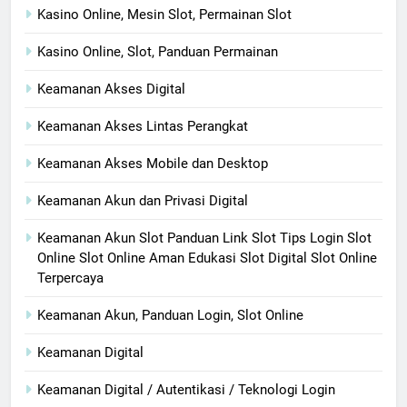
Kasino Online, Mesin Slot, Permainan Slot
Kasino Online, Slot, Panduan Permainan
Keamanan Akses Digital
Keamanan Akses Lintas Perangkat
Keamanan Akses Mobile dan Desktop
Keamanan Akun dan Privasi Digital
Keamanan Akun Slot Panduan Link Slot Tips Login Slot
Online Slot Online Aman Edukasi Slot Digital Slot Online
Terpercaya
Keamanan Akun, Panduan Login, Slot Online
Keamanan Digital
Keamanan Digital / Autentikasi / Teknologi Login