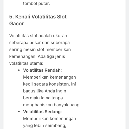
tombol putar.
5.
Kenali Volatilitas Slot
Gacor
Volatilitas slot adalah ukuran
seberapa besar dan seberapa
sering mesin slot memberikan
kemenangan. Ada tiga jenis
volatilitas utama:
Volatilitas Rendah:
Memberikan kemenangan
kecil secara konsisten. Ini
bagus jika Anda ingin
bermain lama tanpa
menghabiskan banyak uang.
Volatilitas Sedang:
Memberikan kemenangan
yang lebih seimbang,