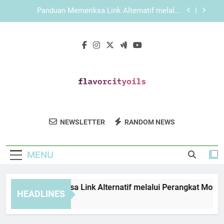
Skip
Panduan Mengatasi Pengalihan Halaman pada
to
KAYA787 Alternatif
content
Panduan Mengakses KAYA787 Alternatif melalui
Browser Mobile
Panduan Memeriksa Link Alternatif melalui
Perangkat Mobile dan Desktop secara Aman
Panduan Memeriksa Link Alternatif melalui
Mobile dan Desktop secara Aman
Panduan Mengatasi Pengalihan Halaman pada
KAYA787 Alternatif
Flavor City Oils
Dapatkan Minyak Esensial Dan Rempah
Panduan Mengakses KAYA787 Alternatif melalui
NEWSLETTER
RANDOM NEWS
Browser Mobile
Pilihan Di Flavor City Oils.
MENU
duan Memeriksa Link Alternatif melalui Perangkat Mobile d
HEADLINES
eeks Ago