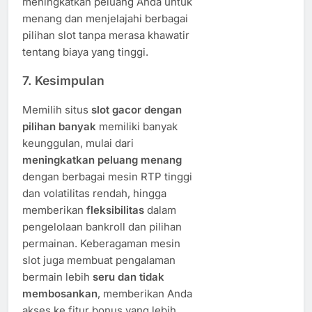
meningkatkan peluang Anda untuk
menang dan menjelajahi berbagai
pilihan slot tanpa merasa khawatir
tentang biaya yang tinggi.
7.
Kesimpulan
Memilih situs
slot gacor dengan
pilihan banyak
memiliki banyak
keunggulan, mulai dari
meningkatkan peluang menang
dengan berbagai mesin RTP tinggi
dan volatilitas rendah, hingga
memberikan
fleksibilitas
dalam
pengelolaan bankroll dan pilihan
permainan. Keberagaman mesin
slot juga membuat pengalaman
bermain lebih
seru dan tidak
membosankan
, memberikan Anda
akses ke fitur bonus yang lebih