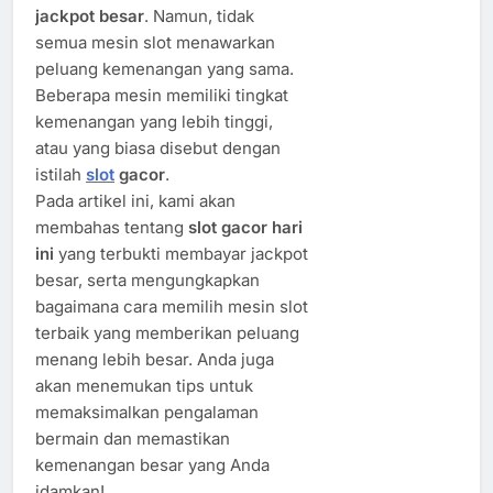
jackpot besar
. Namun, tidak
semua mesin slot menawarkan
peluang kemenangan yang sama.
Beberapa mesin memiliki tingkat
kemenangan yang lebih tinggi,
atau yang biasa disebut dengan
istilah
slot
gacor
.
Pada artikel ini, kami akan
membahas tentang
slot gacor hari
ini
yang terbukti membayar jackpot
besar, serta mengungkapkan
bagaimana cara memilih mesin slot
terbaik yang memberikan peluang
menang lebih besar. Anda juga
akan menemukan tips untuk
memaksimalkan pengalaman
bermain dan memastikan
kemenangan besar yang Anda
idamkan!