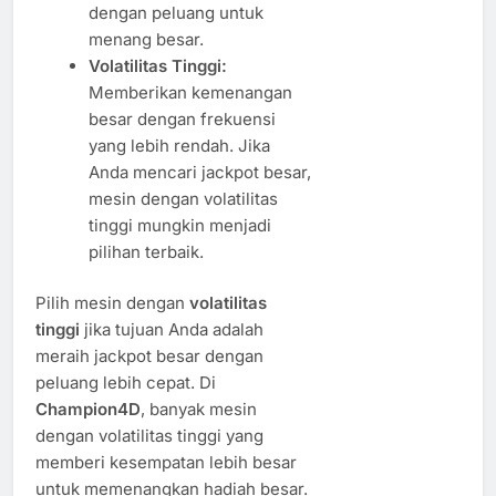
dengan peluang untuk
menang besar.
Volatilitas Tinggi:
Memberikan kemenangan
besar dengan frekuensi
yang lebih rendah. Jika
Anda mencari jackpot besar,
mesin dengan volatilitas
tinggi mungkin menjadi
pilihan terbaik.
Pilih mesin dengan
volatilitas
tinggi
jika tujuan Anda adalah
meraih jackpot besar dengan
peluang lebih cepat. Di
Champion4D
, banyak mesin
dengan volatilitas tinggi yang
memberi kesempatan lebih besar
untuk memenangkan hadiah besar.