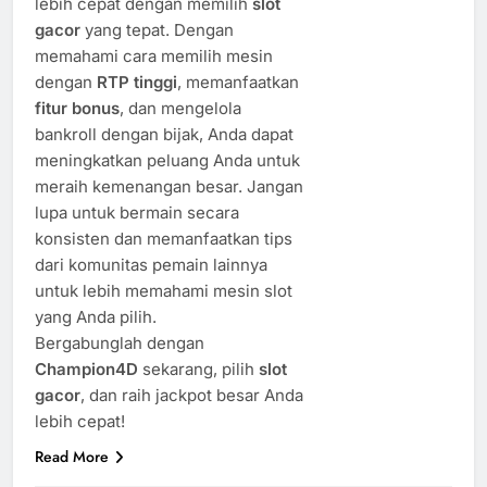
lebih cepat dengan memilih
slot
gacor
yang tepat. Dengan
memahami cara memilih mesin
dengan
RTP tinggi
, memanfaatkan
fitur bonus
, dan mengelola
bankroll dengan bijak, Anda dapat
meningkatkan peluang Anda untuk
meraih kemenangan besar. Jangan
lupa untuk bermain secara
konsisten dan memanfaatkan tips
dari komunitas pemain lainnya
untuk lebih memahami mesin slot
yang Anda pilih.
Bergabunglah dengan
Champion4D
sekarang, pilih
slot
gacor
, dan raih jackpot besar Anda
lebih cepat!
Read More