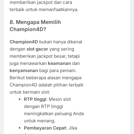
memberikan jackpot dan cara
terbaik untuk memanfaatkannya.
8.
Mengapa Memilih
Champion4D?
Champion4D
bukan hanya dikenal
dengan
slot gacor
yang sering
memberikan jackpot besar, tetapi
juga menawarkan
keamanan
dan
kenyamanan
bagi para pemain.
Berikut beberapa alasan mengapa
Champion4D adalah pilihan terbaik
untuk bermain slot:
RTP tinggi:
Mesin slot
dengan RTP tinggi
meningkatkan peluang Anda
untuk menang.
Pembayaran Cepat:
Jika