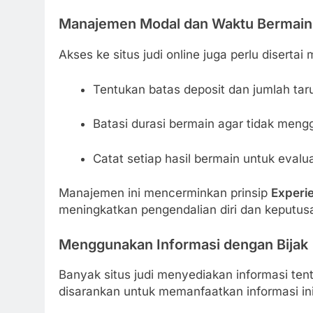
Manajemen Modal dan Waktu Bermain
Akses ke situs judi online juga perlu disert
Tentukan batas deposit dan jumlah taru
Batasi durasi bermain agar tidak mengg
Catat setiap hasil bermain untuk evalua
Manajemen ini mencerminkan prinsip
Experi
meningkatkan pengendalian diri dan keputusa
Menggunakan Informasi dengan Bijak
Banyak situs judi menyediakan informasi ten
disarankan untuk memanfaatkan informasi in