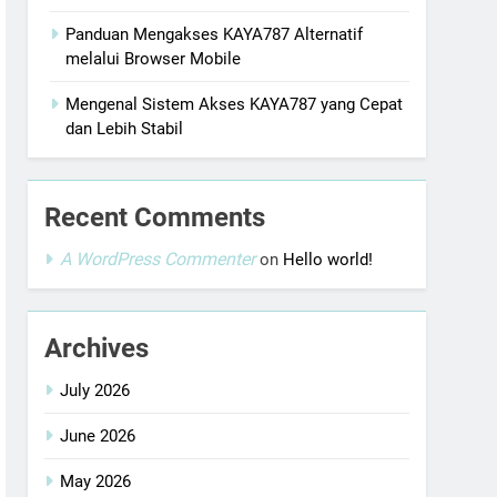
Panduan Mengakses KAYA787 Alternatif
melalui Browser Mobile
Mengenal Sistem Akses KAYA787 yang Cepat
dan Lebih Stabil
Recent Comments
A WordPress Commenter
on
Hello world!
Archives
July 2026
June 2026
May 2026