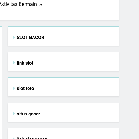
ktivitas Bermain
SLOT GACOR
link slot
slot toto
situs gacor