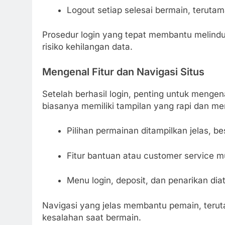
Logout setiap selesai bermain, terutam
Prosedur login yang tepat membantu melindu
risiko kehilangan data.
Mengenal Fitur dan Navigasi Situs
Setelah berhasil login, penting untuk mengenal
biasanya memiliki tampilan yang rapi dan m
Pilihan permainan ditampilkan jelas, b
Fitur bantuan atau customer service 
Menu login, deposit, dan penarikan diat
Navigasi yang jelas membantu pemain, ter
kesalahan saat bermain.