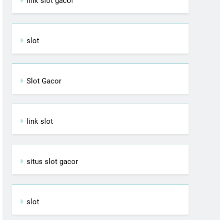
link slot gacor
slot
Slot Gacor
link slot
situs slot gacor
slot