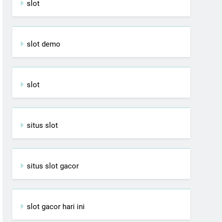
slot
slot demo
slot
situs slot
situs slot gacor
slot gacor hari ini