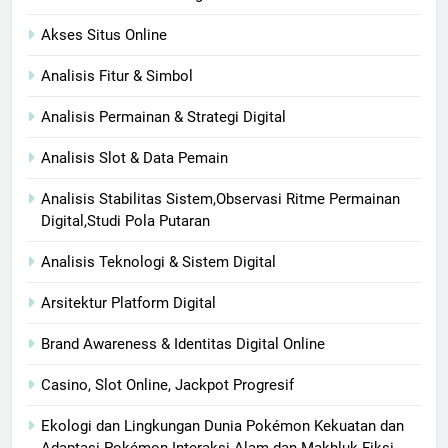
Akses Situs Online
Analisis Fitur & Simbol
Analisis Permainan & Strategi Digital
Analisis Slot & Data Pemain
Analisis Stabilitas Sistem,Observasi Ritme Permainan
Digital,Studi Pola Putaran
Analisis Teknologi & Sistem Digital
Arsitektur Platform Digital
Brand Awareness & Identitas Digital Online
Casino, Slot Online, Jackpot Progresif
Ekologi dan Lingkungan Dunia Pokémon Kekuatan dan