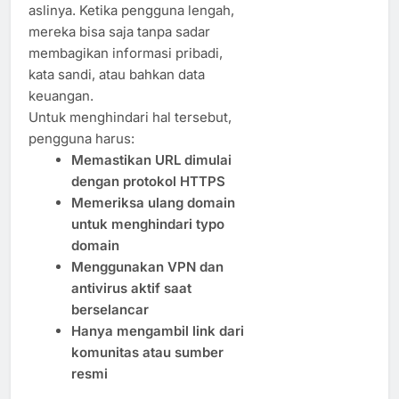
aslinya. Ketika pengguna lengah,
mereka bisa saja tanpa sadar
membagikan informasi pribadi,
kata sandi, atau bahkan data
keuangan.
Untuk menghindari hal tersebut,
pengguna harus:
Memastikan URL dimulai
dengan protokol HTTPS
Memeriksa ulang domain
untuk menghindari typo
domain
Menggunakan VPN dan
antivirus aktif saat
berselancar
Hanya mengambil link dari
komunitas atau sumber
resmi