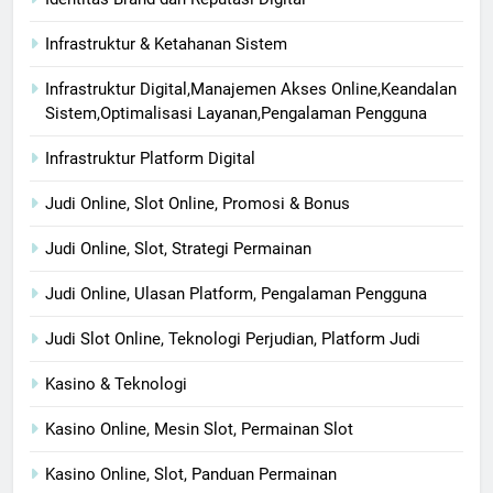
Infrastruktur & Ketahanan Sistem
Infrastruktur Digital,Manajemen Akses Online,Keandalan
Sistem,Optimalisasi Layanan,Pengalaman Pengguna
Infrastruktur Platform Digital
Judi Online, Slot Online, Promosi & Bonus
Judi Online, Slot, Strategi Permainan
Judi Online, Ulasan Platform, Pengalaman Pengguna
Judi Slot Online, Teknologi Perjudian, Platform Judi
Kasino & Teknologi
Kasino Online, Mesin Slot, Permainan Slot
Kasino Online, Slot, Panduan Permainan