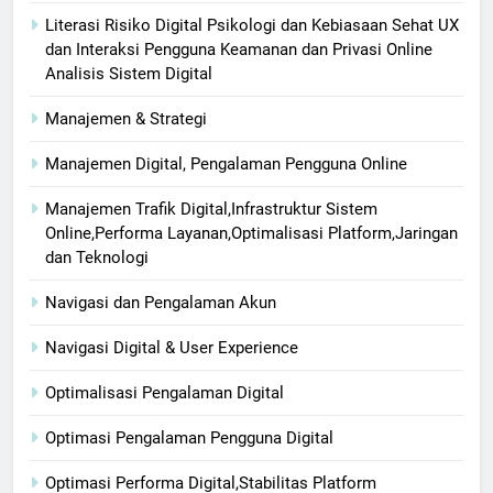
Literasi Risiko Digital Psikologi dan Kebiasaan Sehat UX
dan Interaksi Pengguna Keamanan dan Privasi Online
Analisis Sistem Digital
Manajemen & Strategi
Manajemen Digital, Pengalaman Pengguna Online
Manajemen Trafik Digital,Infrastruktur Sistem
Online,Performa Layanan,Optimalisasi Platform,Jaringan
dan Teknologi
Navigasi dan Pengalaman Akun
Navigasi Digital & User Experience
Optimalisasi Pengalaman Digital
Optimasi Pengalaman Pengguna Digital
Optimasi Performa Digital,Stabilitas Platform