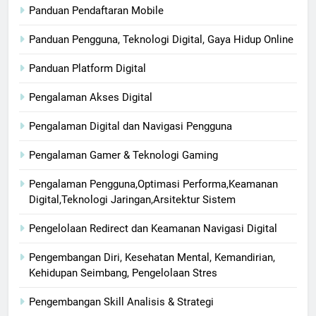
Panduan Pendaftaran Mobile
Panduan Pengguna, Teknologi Digital, Gaya Hidup Online
Panduan Platform Digital
Pengalaman Akses Digital
Pengalaman Digital dan Navigasi Pengguna
Pengalaman Gamer & Teknologi Gaming
Pengalaman Pengguna,Optimasi Performa,Keamanan
Digital,Teknologi Jaringan,Arsitektur Sistem
Pengelolaan Redirect dan Keamanan Navigasi Digital
Pengembangan Diri, Kesehatan Mental, Kemandirian,
Kehidupan Seimbang, Pengelolaan Stres
Pengembangan Skill Analisis & Strategi