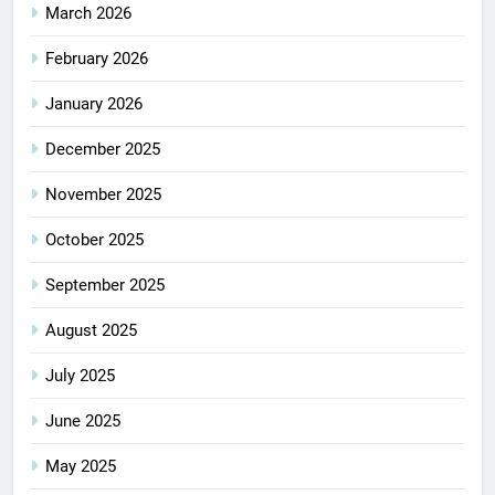
March 2026
February 2026
January 2026
December 2025
November 2025
October 2025
September 2025
August 2025
July 2025
June 2025
May 2025