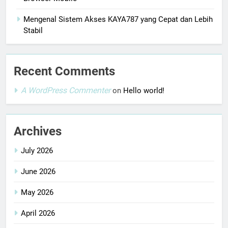
Mengenal Sistem Akses KAYA787 yang Cepat dan Lebih
Stabil
Recent Comments
A WordPress Commenter
on
Hello world!
Archives
July 2026
June 2026
May 2026
April 2026