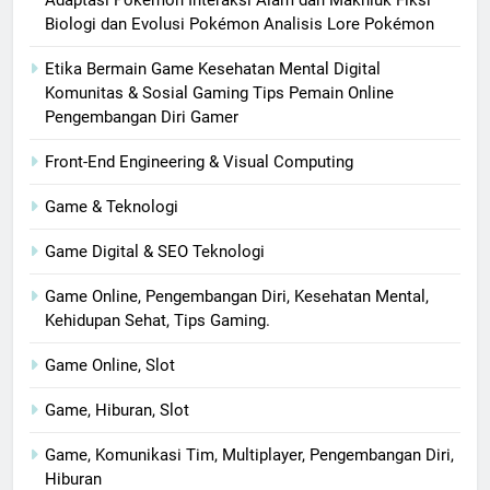
Adaptasi Pokémon Interaksi Alam dan Makhluk Fiksi
Biologi dan Evolusi Pokémon Analisis Lore Pokémon
Etika Bermain Game Kesehatan Mental Digital
Komunitas & Sosial Gaming Tips Pemain Online
Pengembangan Diri Gamer
Front-End Engineering & Visual Computing
Game & Teknologi
Game Digital & SEO Teknologi
Game Online, Pengembangan Diri, Kesehatan Mental,
Kehidupan Sehat, Tips Gaming.
Game Online, Slot
Game, Hiburan, Slot
Game, Komunikasi Tim, Multiplayer, Pengembangan Diri,
Hiburan