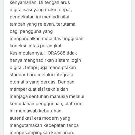
kenyamanan. Di tengah arus
digitalisasi yang makin cepat,
pendekatan ini menjadi nilai
tambah yang relevan, terutama
bagi pengguna yang
mengandalkan mobilitas tinggi dan
koneksi lintas perangkat.
Kesimpulannya, HORAS88 tidak
hanya menghadirkan sistem login
digital, tetapi juga menciptakan
standar baru melalui integrasi
otomatis yang cerdas. Dengan
memperkuat sisi teknis dan
menjaga sentuhan manusia melalui
kemudahan penggunaan, platform
ini menjawab kebutuhan
autentikasi era modern yang
mengutamakan kecepatan tanpa
mengesampingkan keamanan.