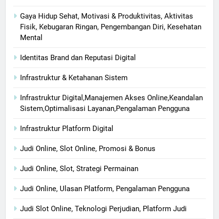
Gaya Hidup Sehat, Motivasi & Produktivitas, Aktivitas
Fisik, Kebugaran Ringan, Pengembangan Diri, Kesehatan
Mental
Identitas Brand dan Reputasi Digital
Infrastruktur & Ketahanan Sistem
Infrastruktur Digital,Manajemen Akses Online,Keandalan
Sistem,Optimalisasi Layanan,Pengalaman Pengguna
Infrastruktur Platform Digital
Judi Online, Slot Online, Promosi & Bonus
Judi Online, Slot, Strategi Permainan
Judi Online, Ulasan Platform, Pengalaman Pengguna
Judi Slot Online, Teknologi Perjudian, Platform Judi