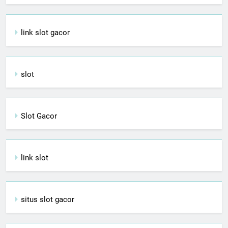
link slot gacor
slot
Slot Gacor
link slot
situs slot gacor