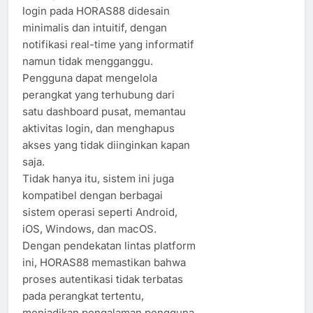
login pada HORAS88 didesain
minimalis dan intuitif, dengan
notifikasi real-time yang informatif
namun tidak mengganggu.
Pengguna dapat mengelola
perangkat yang terhubung dari
satu dashboard pusat, memantau
aktivitas login, dan menghapus
akses yang tidak diinginkan kapan
saja.
Tidak hanya itu, sistem ini juga
kompatibel dengan berbagai
sistem operasi seperti Android,
iOS, Windows, dan macOS.
Dengan pendekatan lintas platform
ini, HORAS88 memastikan bahwa
proses autentikasi tidak terbatas
pada perangkat tertentu,
menjadikan pengalaman pengguna