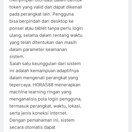
token yang valid dan dapat dikenali
pada perangkat lain. Pengguna
bisa berpindah dari desktop ke
ponsel atau tablet tanpa perlu login
ulang, selama dalam rentang waktu
yang telah ditentukan dan masih
dalam parameter keamanan
sistem.
Salah satu keunggulan dari sistem
ini adalah kemampuan adaptifnya
dalam mengenali perangkat yang
tepercaya. HORAS88 menerapkan
machine learning ringan yang
menganalisis pola login pengguna,
termasuk perangkat, waktu, lokasi,
serta jenis koneksi internet.
Dengan pemahaman ini, sistem
secara otomatis dapat