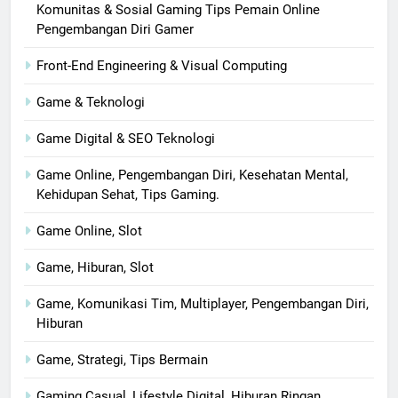
Komunitas & Sosial Gaming Tips Pemain Online
Pengembangan Diri Gamer
Front-End Engineering & Visual Computing
Game & Teknologi
Game Digital & SEO Teknologi
Game Online, Pengembangan Diri, Kesehatan Mental,
Kehidupan Sehat, Tips Gaming.
Game Online, Slot
Game, Hiburan, Slot
Game, Komunikasi Tim, Multiplayer, Pengembangan Diri,
Hiburan
Game, Strategi, Tips Bermain
Gaming Casual, Lifestyle Digital, Hiburan Ringan,