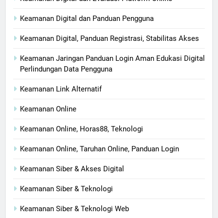
Keamanan Digital dan Panduan Pengguna
Keamanan Digital, Panduan Registrasi, Stabilitas Akses
Keamanan Jaringan Panduan Login Aman Edukasi Digital
Perlindungan Data Pengguna
Keamanan Link Alternatif
Keamanan Online
Keamanan Online, Horas88, Teknologi
Keamanan Online, Taruhan Online, Panduan Login
Keamanan Siber & Akses Digital
Keamanan Siber & Teknologi
Keamanan Siber & Teknologi Web