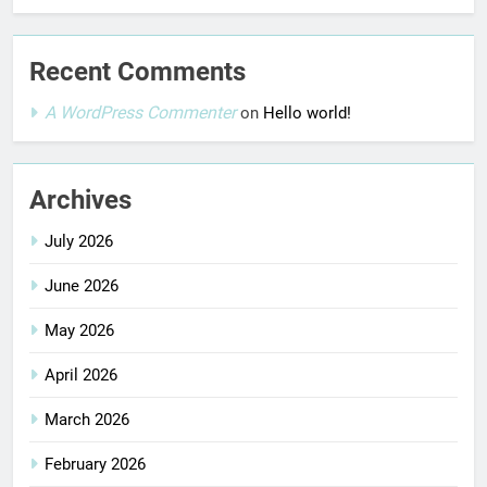
Recent Comments
A WordPress Commenter
on
Hello world!
Archives
July 2026
June 2026
May 2026
April 2026
March 2026
February 2026