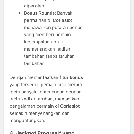
diperoleh.
Bonus Rounds
: Banyak
permainan di
Corlaslot
menawarkan putaran bonus,
yang memberi pemain
kesempatan untuk
memenangkan hadiah
tambahan tanpa taruhan
tambahan.
Dengan memanfaatkan
fitur bonus
yang tersedia, pemain bisa meraih
lebih banyak kemenangan dengan
lebih sedikit taruhan, menjadikan
pengalaman bermain di
Corlaslot
semakin menyenangkan dan
menguntungkan.
4.
Jackpot Progresif yang