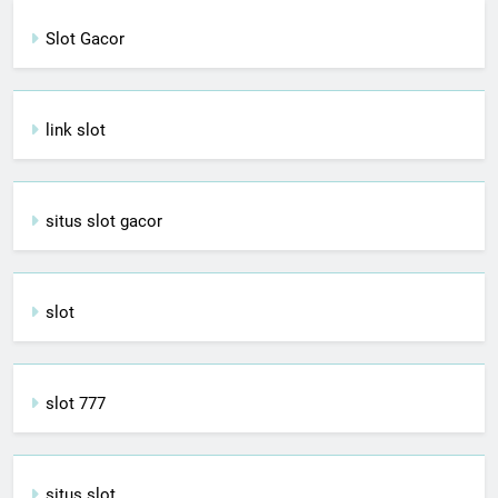
Slot Gacor
link slot
situs slot gacor
slot
slot 777
situs slot