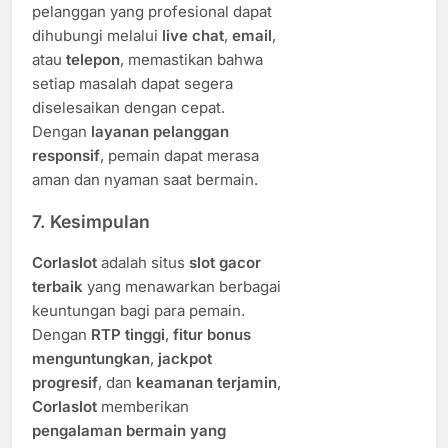
pelanggan yang profesional dapat
dihubungi melalui
live chat
,
email
,
atau
telepon
, memastikan bahwa
setiap masalah dapat segera
diselesaikan dengan cepat.
Dengan
layanan pelanggan
responsif
, pemain dapat merasa
aman dan nyaman saat bermain.
7.
Kesimpulan
Corlaslot
adalah situs
slot gacor
terbaik
yang menawarkan berbagai
keuntungan bagi para pemain.
Dengan
RTP tinggi
,
fitur bonus
menguntungkan
,
jackpot
progresif
, dan
keamanan terjamin
,
Corlaslot
memberikan
pengalaman bermain yang