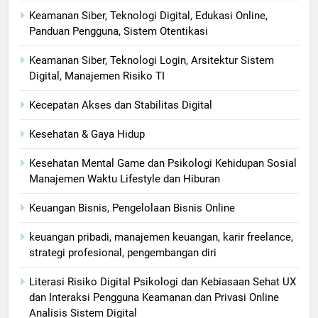
Keamanan Siber, Teknologi Digital, Edukasi Online,
Panduan Pengguna, Sistem Otentikasi
Keamanan Siber, Teknologi Login, Arsitektur Sistem
Digital, Manajemen Risiko TI
Kecepatan Akses dan Stabilitas Digital
Kesehatan & Gaya Hidup
Kesehatan Mental Game dan Psikologi Kehidupan Sosial
Manajemen Waktu Lifestyle dan Hiburan
Keuangan Bisnis, Pengelolaan Bisnis Online
keuangan pribadi, manajemen keuangan, karir freelance,
strategi profesional, pengembangan diri
Literasi Risiko Digital Psikologi dan Kebiasaan Sehat UX
dan Interaksi Pengguna Keamanan dan Privasi Online
Analisis Sistem Digital