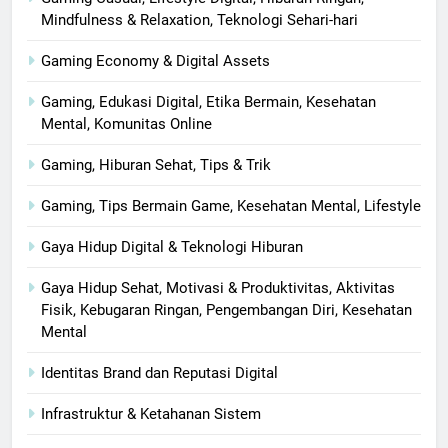
Mindfulness & Relaxation, Teknologi Sehari-hari
Gaming Economy & Digital Assets
Gaming, Edukasi Digital, Etika Bermain, Kesehatan
Mental, Komunitas Online
Gaming, Hiburan Sehat, Tips & Trik
Gaming, Tips Bermain Game, Kesehatan Mental, Lifestyle
Gaya Hidup Digital & Teknologi Hiburan
Gaya Hidup Sehat, Motivasi & Produktivitas, Aktivitas
Fisik, Kebugaran Ringan, Pengembangan Diri, Kesehatan
Mental
Identitas Brand dan Reputasi Digital
Infrastruktur & Ketahanan Sistem