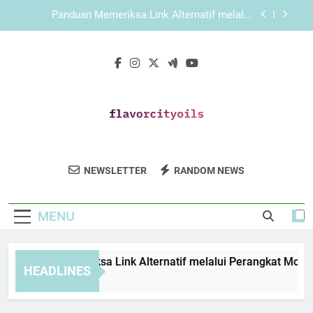
Skip
Panduan Mengatasi Pengalihan Halaman pada
to
KAYA787 Alternatif
content
Panduan Mengakses KAYA787 Alternatif melalui
Browser Mobile
Panduan Memeriksa Link Alternatif melalui
Perangkat Mobile dan Desktop secara Aman
Panduan Memeriksa Link Alternatif melalui
Mobile dan Desktop secara Aman
Panduan Mengatasi Pengalihan Halaman pada
KAYA787 Alternatif
Flavor City Oils
Dapatkan Minyak Esensial Dan Rempah
Panduan Mengakses KAYA787 Alternatif melalui
NEWSLETTER
RANDOM NEWS
Browser Mobile
Pilihan Di Flavor City Oils.
MENU
nduan Memeriksa Link Alternatif melalui Perangkat Mobile d
HEADLINES
Weeks Ago