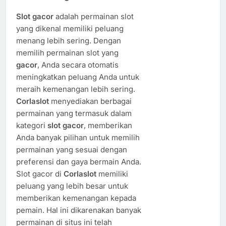
Slot gacor
adalah permainan slot
yang dikenal memiliki peluang
menang lebih sering. Dengan
memilih permainan slot yang
gacor
, Anda secara otomatis
meningkatkan peluang Anda untuk
meraih kemenangan lebih sering.
Corlaslot
menyediakan berbagai
permainan yang termasuk dalam
kategori
slot gacor
, memberikan
Anda banyak pilihan untuk memilih
permainan yang sesuai dengan
preferensi dan gaya bermain Anda.
Slot gacor di
Corlaslot
memiliki
peluang yang lebih besar untuk
memberikan kemenangan kepada
pemain. Hal ini dikarenakan banyak
permainan di situs ini telah