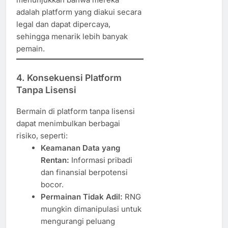
adalah platform yang diakui secara
legal dan dapat dipercaya,
sehingga menarik lebih banyak
pemain.
4. Konsekuensi Platform
Tanpa Lisensi
Bermain di platform tanpa lisensi
dapat menimbulkan berbagai
risiko, seperti:
Keamanan Data yang
Rentan:
Informasi pribadi
dan finansial berpotensi
bocor.
Permainan Tidak Adil:
RNG
mungkin dimanipulasi untuk
mengurangi peluang