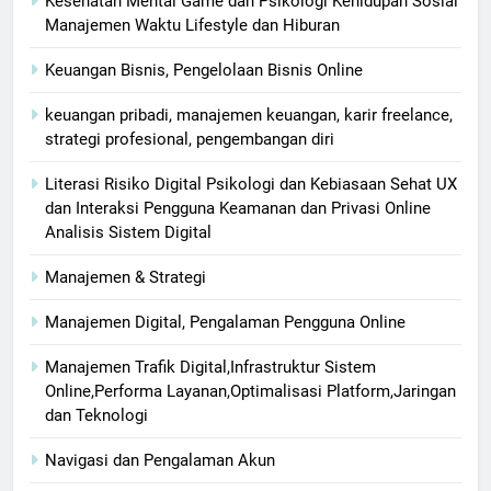
Kesehatan Mental Game dan Psikologi Kehidupan Sosial
Manajemen Waktu Lifestyle dan Hiburan
Keuangan Bisnis, Pengelolaan Bisnis Online
keuangan pribadi, manajemen keuangan, karir freelance,
strategi profesional, pengembangan diri
Literasi Risiko Digital Psikologi dan Kebiasaan Sehat UX
dan Interaksi Pengguna Keamanan dan Privasi Online
Analisis Sistem Digital
Manajemen & Strategi
Manajemen Digital, Pengalaman Pengguna Online
Manajemen Trafik Digital,Infrastruktur Sistem
Online,Performa Layanan,Optimalisasi Platform,Jaringan
dan Teknologi
Navigasi dan Pengalaman Akun