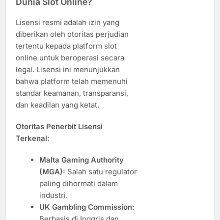
Dunia Slot Online?
Lisensi resmi adalah izin yang
diberikan oleh otoritas perjudian
tertentu kepada platform slot
online untuk beroperasi secara
legal. Lisensi ini menunjukkan
bahwa platform telah memenuhi
standar keamanan, transparansi,
dan keadilan yang ketat.
Otoritas Penerbit Lisensi
Terkenal:
Malta Gaming Authority
(MGA):
Salah satu regulator
paling dihormati dalam
industri.
UK Gambling Commission:
Berbasis di Inggris dan