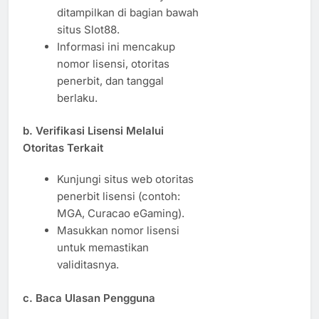
ditampilkan di bagian bawah
situs Slot88.
Informasi ini mencakup
nomor lisensi, otoritas
penerbit, dan tanggal
berlaku.
b. Verifikasi Lisensi Melalui
Otoritas Terkait
Kunjungi situs web otoritas
penerbit lisensi (contoh:
MGA, Curacao eGaming).
Masukkan nomor lisensi
untuk memastikan
validitasnya.
c. Baca Ulasan Pengguna