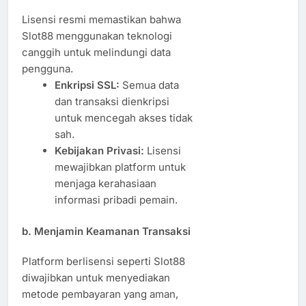
Lisensi resmi memastikan bahwa
Slot88 menggunakan teknologi
canggih untuk melindungi data
pengguna.
Enkripsi SSL:
Semua data
dan transaksi dienkripsi
untuk mencegah akses tidak
sah.
Kebijakan Privasi:
Lisensi
mewajibkan platform untuk
menjaga kerahasiaan
informasi pribadi pemain.
b. Menjamin Keamanan Transaksi
Platform berlisensi seperti Slot88
diwajibkan untuk menyediakan
metode pembayaran yang aman,