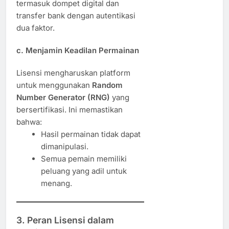
termasuk dompet digital dan
transfer bank dengan autentikasi
dua faktor.
c. Menjamin Keadilan Permainan
Lisensi mengharuskan platform
untuk menggunakan
Random
Number Generator (RNG)
yang
bersertifikasi. Ini memastikan
bahwa:
Hasil permainan tidak dapat
dimanipulasi.
Semua pemain memiliki
peluang yang adil untuk
menang.
3. Peran Lisensi dalam