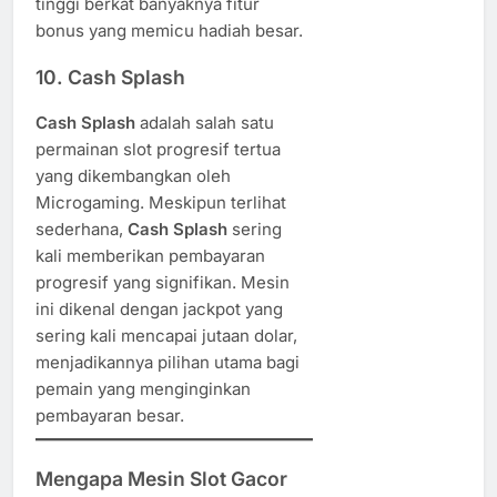
tinggi berkat banyaknya fitur
bonus yang memicu hadiah besar.
10.
Cash Splash
Cash Splash
adalah salah satu
permainan slot progresif tertua
yang dikembangkan oleh
Microgaming. Meskipun terlihat
sederhana,
Cash Splash
sering
kali memberikan pembayaran
progresif yang signifikan. Mesin
ini dikenal dengan jackpot yang
sering kali mencapai jutaan dolar,
menjadikannya pilihan utama bagi
pemain yang menginginkan
pembayaran besar.
Mengapa Mesin Slot Gacor