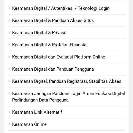
Keamanan Digital / Autentikasi / Teknologi Login
Keamanan Digital & Panduan Akses Situs
Keamanan Digital & Privasi
Keamanan Digital & Proteksi Finansial
Keamanan Digital dan Evaluasi Platform Online
Keamanan Digital dan Panduan Pengguna
Keamanan Digital, Panduan Registrasi, Stabilitas Akses
Keamanan Jaringan Panduan Login Aman Edukasi Digital
Perlindungan Data Pengguna
Keamanan Link Alternatif
Keamanan Online