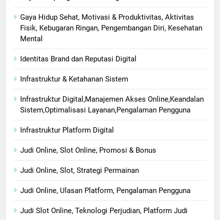
Gaya Hidup Sehat, Motivasi & Produktivitas, Aktivitas
Fisik, Kebugaran Ringan, Pengembangan Diri, Kesehatan
Mental
Identitas Brand dan Reputasi Digital
Infrastruktur & Ketahanan Sistem
Infrastruktur Digital,Manajemen Akses Online,Keandalan
Sistem,Optimalisasi Layanan,Pengalaman Pengguna
Infrastruktur Platform Digital
Judi Online, Slot Online, Promosi & Bonus
Judi Online, Slot, Strategi Permainan
Judi Online, Ulasan Platform, Pengalaman Pengguna
Judi Slot Online, Teknologi Perjudian, Platform Judi