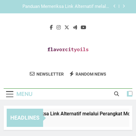
Skip
Panduan Mengatasi Pengalihan Halaman pada
to
KAYA787 Alternatif
content
Panduan Mengakses KAYA787 Alternatif melalui
Browser Mobile
Panduan Memeriksa Link Alternatif melalui
Perangkat Mobile dan Desktop secara Aman
Panduan Memeriksa Link Alternatif melalui
Mobile dan Desktop secara Aman
Panduan Mengatasi Pengalihan Halaman pada
KAYA787 Alternatif
Flavor City Oils
Dapatkan Minyak Esensial Dan Rempah
Panduan Mengakses KAYA787 Alternatif melalui
NEWSLETTER
RANDOM NEWS
Browser Mobile
Pilihan Di Flavor City Oils.
MENU
nduan Memeriksa Link Alternatif melalui Perangkat Mobile 
HEADLINES
Weeks Ago