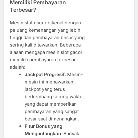
Memiliki Pembayaran
Terbesar?
Mesin slot gacor dikenal dengan
peluang kemenangan yang lebih
tinggi dan pembayaran besar yang
sering kali ditawarkan. Beberapa
alasan mengapa mesin slot gacor
memiliki pembayaran terbesar
adalah:
Jackpot Progresif
: Mesin-
mesin ini menawarkan
jackpot yang terus
berkembang seiring waktu,
yang dapat memberikan
pembayaran yang sangat
besar saat dimenangkan.
Fitur Bonus yang
Menguntungkan
: Banyak