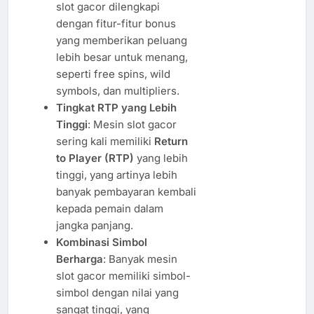
slot gacor dilengkapi
dengan fitur-fitur bonus
yang memberikan peluang
lebih besar untuk menang,
seperti free spins, wild
symbols, dan multipliers.
Tingkat RTP yang Lebih
Tinggi
: Mesin slot gacor
sering kali memiliki
Return
to Player (RTP)
yang lebih
tinggi, yang artinya lebih
banyak pembayaran kembali
kepada pemain dalam
jangka panjang.
Kombinasi Simbol
Berharga
: Banyak mesin
slot gacor memiliki simbol-
simbol dengan nilai yang
sangat tinggi, yang