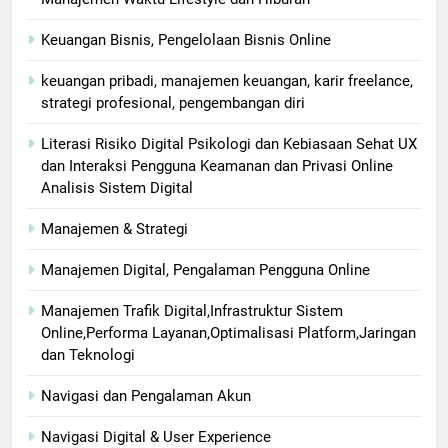
Keuangan Bisnis, Pengelolaan Bisnis Online
keuangan pribadi, manajemen keuangan, karir freelance,
strategi profesional, pengembangan diri
Literasi Risiko Digital Psikologi dan Kebiasaan Sehat UX
dan Interaksi Pengguna Keamanan dan Privasi Online
Analisis Sistem Digital
Manajemen & Strategi
Manajemen Digital, Pengalaman Pengguna Online
Manajemen Trafik Digital,Infrastruktur Sistem
Online,Performa Layanan,Optimalisasi Platform,Jaringan
dan Teknologi
Navigasi dan Pengalaman Akun
Navigasi Digital & User Experience