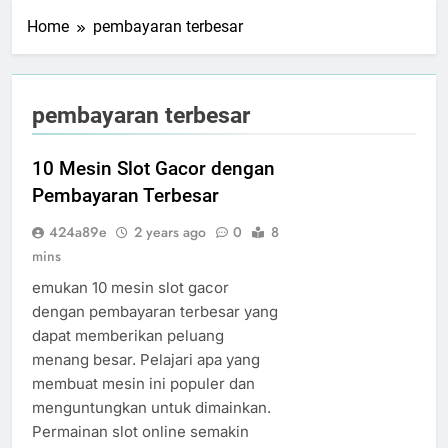
Home
pembayaran terbesar
pembayaran terbesar
10 Mesin Slot Gacor dengan
Pembayaran Terbesar
424a89e
2 years ago
0
8
mins
emukan 10 mesin slot gacor
dengan pembayaran terbesar yang
dapat memberikan peluang
menang besar. Pelajari apa yang
membuat mesin ini populer dan
menguntungkan untuk dimainkan.
Permainan slot online semakin