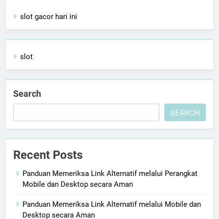
slot gacor hari ini
slot
Search
SEARCH
Recent Posts
Panduan Memeriksa Link Alternatif melalui Perangkat
Mobile dan Desktop secara Aman
Panduan Memeriksa Link Alternatif melalui Mobile dan
Desktop secara Aman