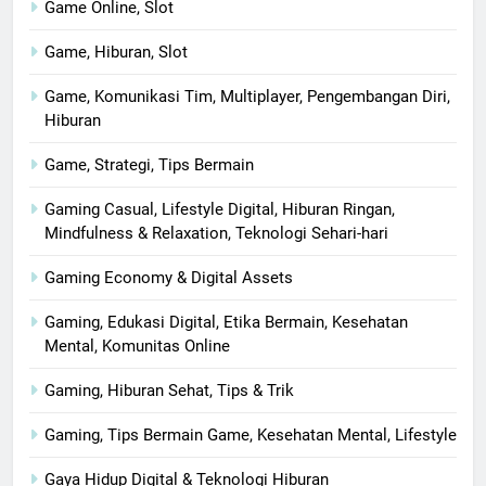
Game Online, Slot
Game, Hiburan, Slot
Game, Komunikasi Tim, Multiplayer, Pengembangan Diri,
Hiburan
Game, Strategi, Tips Bermain
Gaming Casual, Lifestyle Digital, Hiburan Ringan,
Mindfulness & Relaxation, Teknologi Sehari-hari
Gaming Economy & Digital Assets
Gaming, Edukasi Digital, Etika Bermain, Kesehatan
Mental, Komunitas Online
Gaming, Hiburan Sehat, Tips & Trik
Gaming, Tips Bermain Game, Kesehatan Mental, Lifestyle
Gaya Hidup Digital & Teknologi Hiburan