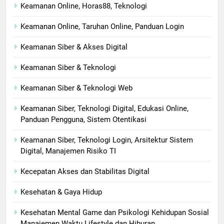
Keamanan Online, Horas88, Teknologi
Keamanan Online, Taruhan Online, Panduan Login
Keamanan Siber & Akses Digital
Keamanan Siber & Teknologi
Keamanan Siber & Teknologi Web
Keamanan Siber, Teknologi Digital, Edukasi Online,
Panduan Pengguna, Sistem Otentikasi
Keamanan Siber, Teknologi Login, Arsitektur Sistem
Digital, Manajemen Risiko TI
Kecepatan Akses dan Stabilitas Digital
Kesehatan & Gaya Hidup
Kesehatan Mental Game dan Psikologi Kehidupan Sosial
Manajemen Waktu Lifestyle dan Hiburan