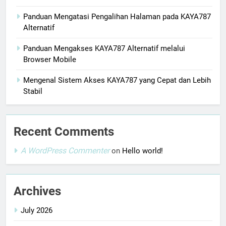
Panduan Mengatasi Pengalihan Halaman pada KAYA787
Alternatif
Panduan Mengakses KAYA787 Alternatif melalui
Browser Mobile
Mengenal Sistem Akses KAYA787 yang Cepat dan Lebih
Stabil
Recent Comments
A WordPress Commenter
on
Hello world!
Archives
July 2026