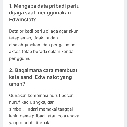
1. Mengapa data pribadi perlu
dijaga saat menggunakan
Edwinslot?
Data pribadi perlu dijaga agar akun
tetap aman, tidak mudah
disalahgunakan, dan pengalaman
akses tetap berada dalam kendali
pengguna.
2. Bagaimana cara membuat
kata sandi Edwinslot yang
aman?
Gunakan kombinasi huruf besar,
huruf kecil, angka, dan
simbol.Hindari memakai tanggal
lahir, nama pribadi, atau pola angka
yang mudah ditebak.