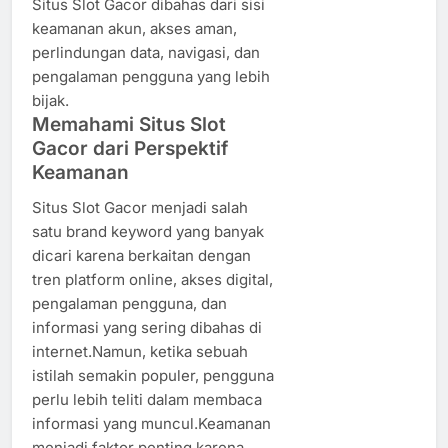
Situs Slot Gacor dibahas dari sisi
keamanan akun, akses aman,
perlindungan data, navigasi, dan
pengalaman pengguna yang lebih
bijak.
Memahami Situs Slot
Gacor dari Perspektif
Keamanan
Situs Slot Gacor menjadi salah
satu brand keyword yang banyak
dicari karena berkaitan dengan
tren platform online, akses digital,
pengalaman pengguna, dan
informasi yang sering dibahas di
internet.Namun, ketika sebuah
istilah semakin populer, pengguna
perlu lebih teliti dalam membaca
informasi yang muncul.Keamanan
menjadi faktor penting karena