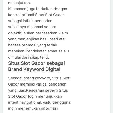
melanjutkan.
Keamanan juga berkaitan dengan
kontrol pribadi.Situs Slot Gacor
sebagai istilah pencarian
sebaiknya dipahami secara
objektif, bukan berdasarkan klaim
yang menjanjikan hasil pasti atau
bahasa promosi yang terlalu
menekan.Pendekatan aman selalu
dimulai dari sikap teliti.
Situs Slot Gacor sebagai
Brand Keyword Digital
Sebagai brand keyword, Situs Slot
Gacor memiliki variasi pencarian
yang luas.Pencarian seperti Situs
Slot Gacor login menunjukkan
intent navigational, yaitu pengguna
ingin menemukan informasi