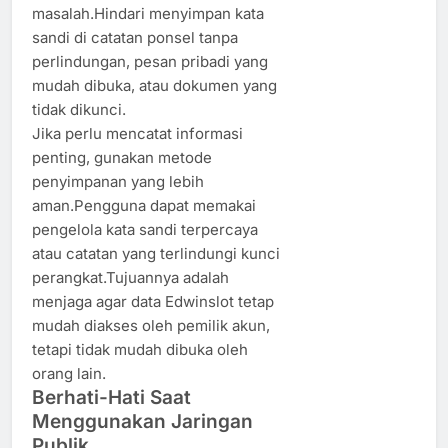
masalah.Hindari menyimpan kata
sandi di catatan ponsel tanpa
perlindungan, pesan pribadi yang
mudah dibuka, atau dokumen yang
tidak dikunci.
Jika perlu mencatat informasi
penting, gunakan metode
penyimpanan yang lebih
aman.Pengguna dapat memakai
pengelola kata sandi terpercaya
atau catatan yang terlindungi kunci
perangkat.Tujuannya adalah
menjaga agar data Edwinslot tetap
mudah diakses oleh pemilik akun,
tetapi tidak mudah dibuka oleh
orang lain.
Berhati-Hati Saat
Menggunakan Jaringan
Publik