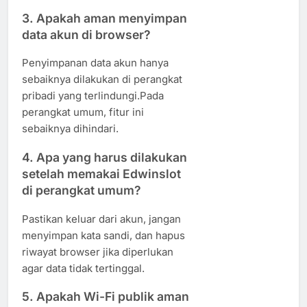
3. Apakah aman menyimpan
data akun di browser?
Penyimpanan data akun hanya
sebaiknya dilakukan di perangkat
pribadi yang terlindungi.Pada
perangkat umum, fitur ini
sebaiknya dihindari.
4. Apa yang harus dilakukan
setelah memakai Edwinslot
di perangkat umum?
Pastikan keluar dari akun, jangan
menyimpan kata sandi, dan hapus
riwayat browser jika diperlukan
agar data tidak tertinggal.
5. Apakah Wi-Fi publik aman