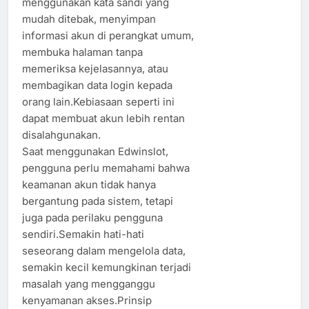
menggunakan kata sandi yang
mudah ditebak, menyimpan
informasi akun di perangkat umum,
membuka halaman tanpa
memeriksa kejelasannya, atau
membagikan data login kepada
orang lain.Kebiasaan seperti ini
dapat membuat akun lebih rentan
disalahgunakan.
Saat menggunakan Edwinslot,
pengguna perlu memahami bahwa
keamanan akun tidak hanya
bergantung pada sistem, tetapi
juga pada perilaku pengguna
sendiri.Semakin hati-hati
seseorang dalam mengelola data,
semakin kecil kemungkinan terjadi
masalah yang mengganggu
kenyamanan akses.Prinsip