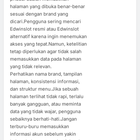
halaman yang dibuka benar-benar
sesuai dengan brand yang
dicari.Pengguna sering mencari
Edwinslot resmi atau Edwinslot
alternatif karena ingin menemukan
akses yang tepat.Namun, ketelitian
tetap diperlukan agar tidak salah
memasukkan data pada halaman
yang tidak relevan.
Perhatikan nama brand, tampilan
halaman, konsistensi informasi,
dan struktur menu.Jika sebuah
halaman terlihat tidak rapi, terlalu
banyak gangguan, atau meminta
data yang tidak wajar, pengguna
sebaiknya berhati-hati.Jangan
terburu-buru memasukkan
informasi akun sebelum yakin