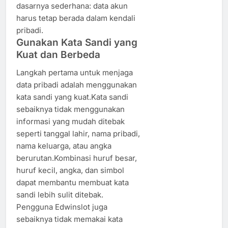
dasarnya sederhana: data akun
harus tetap berada dalam kendali
pribadi.
Gunakan Kata Sandi yang
Kuat dan Berbeda
Langkah pertama untuk menjaga
data pribadi adalah menggunakan
kata sandi yang kuat.Kata sandi
sebaiknya tidak menggunakan
informasi yang mudah ditebak
seperti tanggal lahir, nama pribadi,
nama keluarga, atau angka
berurutan.Kombinasi huruf besar,
huruf kecil, angka, dan simbol
dapat membantu membuat kata
sandi lebih sulit ditebak.
Pengguna Edwinslot juga
sebaiknya tidak memakai kata