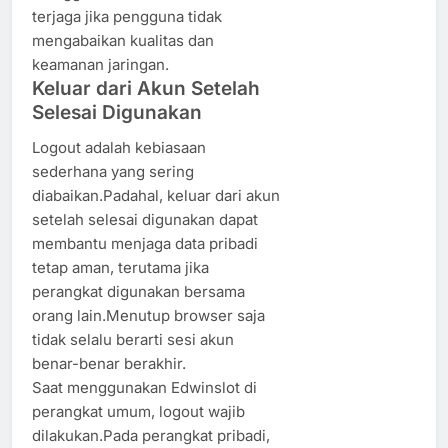
terjaga jika pengguna tidak
mengabaikan kualitas dan
keamanan jaringan.
Keluar dari Akun Setelah
Selesai Digunakan
Logout adalah kebiasaan
sederhana yang sering
diabaikan.Padahal, keluar dari akun
setelah selesai digunakan dapat
membantu menjaga data pribadi
tetap aman, terutama jika
perangkat digunakan bersama
orang lain.Menutup browser saja
tidak selalu berarti sesi akun
benar-benar berakhir.
Saat menggunakan Edwinslot di
perangkat umum, logout wajib
dilakukan.Pada perangkat pribadi,