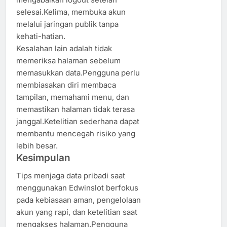
selesai.Kelima, membuka akun
melalui jaringan publik tanpa
kehati-hatian.
Kesalahan lain adalah tidak
memeriksa halaman sebelum
memasukkan data.Pengguna perlu
membiasakan diri membaca
tampilan, memahami menu, dan
memastikan halaman tidak terasa
janggal.Ketelitian sederhana dapat
membantu mencegah risiko yang
lebih besar.
Kesimpulan
Tips menjaga data pribadi saat
menggunakan Edwinslot berfokus
pada kebiasaan aman, pengelolaan
akun yang rapi, dan ketelitian saat
mengakses halaman.Pengguna