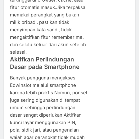
fitur otomatis masuk.Jika terpaksa
memakai perangkat yang bukan
milik pribadi, pastikan tidak
menyimpan kata sandi, tidak
mengaktifkan fitur remember me,
dan selalu keluar dari akun setelah
selesai.
Aktifkan Perlindungan
Dasar pada Smartphone
Banyak pengguna mengakses
Edwinslot melalui smartphone
karena lebih praktis.Namun, ponsel
juga sering digunakan di tempat
umum sehingga perlindungan
dasar sangat diperlukan.Aktifkan
kunci layar menggunakan PIN,
pola, sidik jari, atau pengenalan
wajah agar perangkat tidak mudah