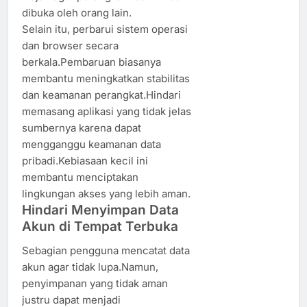
dibuka oleh orang lain.
Selain itu, perbarui sistem operasi
dan browser secara
berkala.Pembaruan biasanya
membantu meningkatkan stabilitas
dan keamanan perangkat.Hindari
memasang aplikasi yang tidak jelas
sumbernya karena dapat
mengganggu keamanan data
pribadi.Kebiasaan kecil ini
membantu menciptakan
lingkungan akses yang lebih aman.
Hindari Menyimpan Data
Akun di Tempat Terbuka
Sebagian pengguna mencatat data
akun agar tidak lupa.Namun,
penyimpanan yang tidak aman
justru dapat menjadi