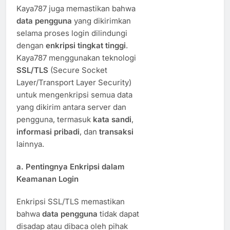
Kaya787 juga memastikan bahwa
data pengguna
yang dikirimkan
selama proses login dilindungi
dengan
enkripsi tingkat tinggi
.
Kaya787 menggunakan teknologi
SSL/TLS
(Secure Socket
Layer/Transport Layer Security)
untuk mengenkripsi semua data
yang dikirim antara server dan
pengguna, termasuk
kata sandi
,
informasi pribadi
, dan
transaksi
lainnya.
a.
Pentingnya Enkripsi dalam
Keamanan Login
Enkripsi SSL/TLS memastikan
bahwa
data pengguna
tidak dapat
disadap atau dibaca oleh pihak