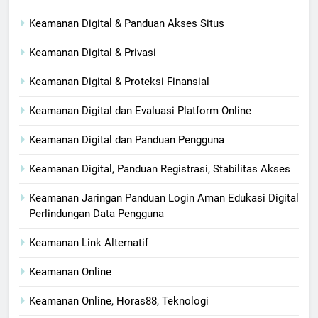
Keamanan Digital & Panduan Akses Situs
Keamanan Digital & Privasi
Keamanan Digital & Proteksi Finansial
Keamanan Digital dan Evaluasi Platform Online
Keamanan Digital dan Panduan Pengguna
Keamanan Digital, Panduan Registrasi, Stabilitas Akses
Keamanan Jaringan Panduan Login Aman Edukasi Digital
Perlindungan Data Pengguna
Keamanan Link Alternatif
Keamanan Online
Keamanan Online, Horas88, Teknologi