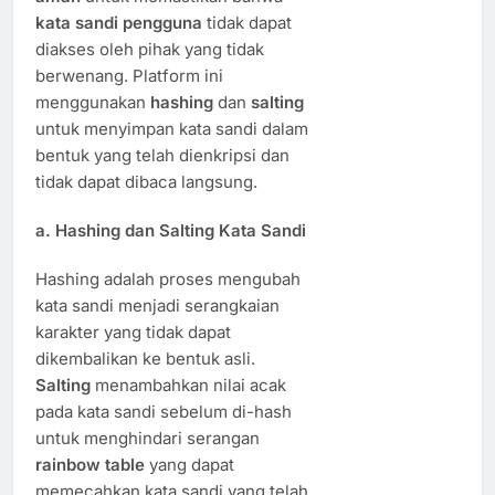
kata sandi pengguna
tidak dapat
diakses oleh pihak yang tidak
berwenang. Platform ini
menggunakan
hashing
dan
salting
untuk menyimpan kata sandi dalam
bentuk yang telah dienkripsi dan
tidak dapat dibaca langsung.
a.
Hashing dan Salting Kata Sandi
Hashing adalah proses mengubah
kata sandi menjadi serangkaian
karakter yang tidak dapat
dikembalikan ke bentuk asli.
Salting
menambahkan nilai acak
pada kata sandi sebelum di-hash
untuk menghindari serangan
rainbow table
yang dapat
memecahkan kata sandi yang telah