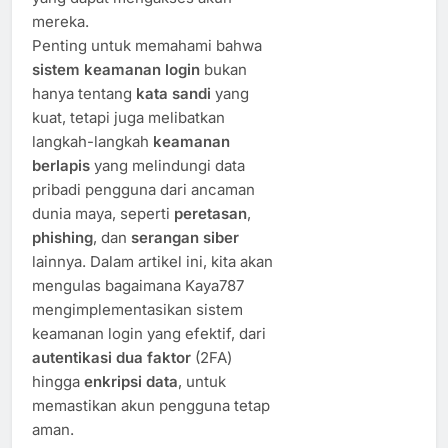
mereka.
Penting untuk memahami bahwa
sistem keamanan login
bukan
hanya tentang
kata sandi
yang
kuat, tetapi juga melibatkan
langkah-langkah
keamanan
berlapis
yang melindungi data
pribadi pengguna dari ancaman
dunia maya, seperti
peretasan
,
phishing
, dan
serangan siber
lainnya. Dalam artikel ini, kita akan
mengulas bagaimana Kaya787
mengimplementasikan sistem
keamanan login yang efektif, dari
autentikasi dua faktor
(2FA)
hingga
enkripsi data
, untuk
memastikan akun pengguna tetap
aman.