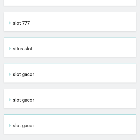
slot 777
situs slot
slot gacor
slot gacor
slot gacor