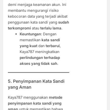
demi menjaga keamanan akun. Ini
membantu mengurangi risiko
kebocoran data yang terjadi akibat
penggunaan kata sandi yang
sudah
terkompromi
atau
terlalu lama
.
Keuntungan
: Dengan
memastikan
kata sandi
yang kuat
dan
terbarui
,
Kaya787 meningkatkan
perlindungan terhadap
akses yang tidak sah
.
5.
Penyimpanan Kata Sandi
yang Aman
Kaya787 menggunakan
metode
penyimpanan kata sandi yang
aman
untuk memastikan bahwa