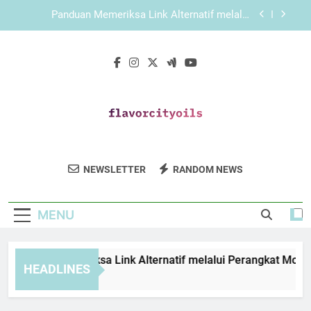
Skip
Panduan Mengatasi Pengalihan Halaman pada
to
KAYA787 Alternatif
content
Panduan Mengakses KAYA787 Alternatif melalui
Browser Mobile
Panduan Memeriksa Link Alternatif melalui
Perangkat Mobile dan Desktop secara Aman
Panduan Memeriksa Link Alternatif melalui
Mobile dan Desktop secara Aman
Panduan Mengatasi Pengalihan Halaman pada
KAYA787 Alternatif
Flavor City Oils
Dapatkan Minyak Esensial Dan Rempah
Panduan Mengakses KAYA787 Alternatif melalui
NEWSLETTER
RANDOM NEWS
Browser Mobile
Pilihan Di Flavor City Oils.
MENU
nduan Memeriksa Link Alternatif melalui Perangkat Mobile d
HEADLINES
Weeks Ago