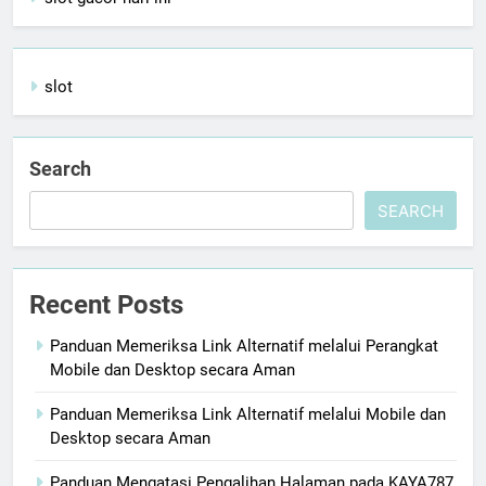
slot
Search
SEARCH
Recent Posts
Panduan Memeriksa Link Alternatif melalui Perangkat
Mobile dan Desktop secara Aman
Panduan Memeriksa Link Alternatif melalui Mobile dan
Desktop secara Aman
Panduan Mengatasi Pengalihan Halaman pada KAYA787