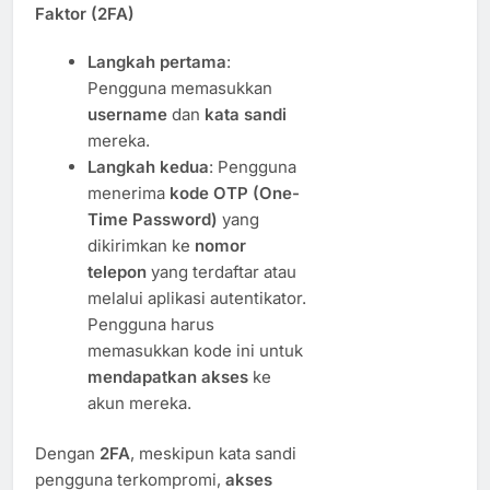
Faktor (2FA)
Langkah pertama
:
Pengguna memasukkan
username
dan
kata sandi
mereka.
Langkah kedua
: Pengguna
menerima
kode OTP (One-
Time Password)
yang
dikirimkan ke
nomor
telepon
yang terdaftar atau
melalui aplikasi autentikator.
Pengguna harus
memasukkan kode ini untuk
mendapatkan akses
ke
akun mereka.
Dengan
2FA
, meskipun kata sandi
pengguna terkompromi,
akses