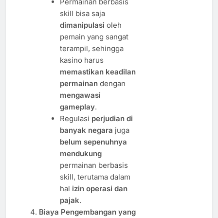
Permainan berbasis
skill bisa saja
dimanipulasi
oleh
pemain yang sangat
terampil, sehingga
kasino harus
memastikan keadilan
permainan
dengan
mengawasi
gameplay
.
Regulasi
perjudian di
banyak negara
juga
belum sepenuhnya
mendukung
permainan berbasis
skill, terutama dalam
hal
izin operasi dan
pajak
.
Biaya Pengembangan yang