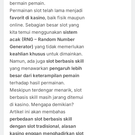
bermain pemain.
Permainan slot telah lama menjadi
favorit di kasino
, baik fisik maupun
online. Sebagian besar slot yang
kita temui menggunakan
sistem
acak (RNG – Random Number
Generator)
yang tidak memerlukan
keahlian khusus
untuk dimainkan.
Namun, ada juga
slot berbasis skill
yang menawarkan
pengaruh lebih
besar dari keterampilan pemain
terhadap hasil permainan.
Meskipun terdengar menarik, slot
berbasis skill masih jarang ditemui
di kasino. Mengapa demikian?
Artikel ini akan membahas
perbedaan slot berbasis skill
dengan slot tradisional
,
alasan
kasino enggan menghadirkan slot