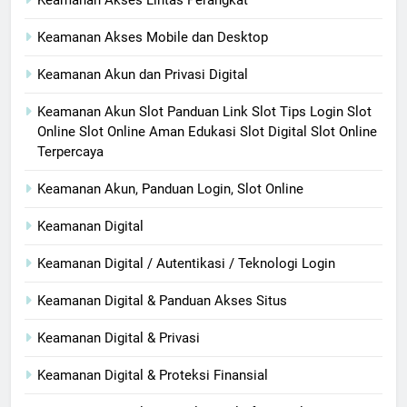
Keamanan Akses Lintas Perangkat
Keamanan Akses Mobile dan Desktop
Keamanan Akun dan Privasi Digital
Keamanan Akun Slot Panduan Link Slot Tips Login Slot
Online Slot Online Aman Edukasi Slot Digital Slot Online
Terpercaya
Keamanan Akun, Panduan Login, Slot Online
Keamanan Digital
Keamanan Digital / Autentikasi / Teknologi Login
Keamanan Digital & Panduan Akses Situs
Keamanan Digital & Privasi
Keamanan Digital & Proteksi Finansial