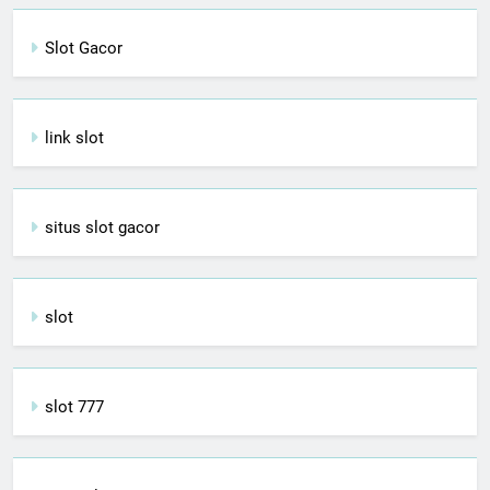
Slot Gacor
link slot
situs slot gacor
slot
slot 777