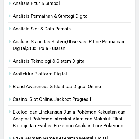
Analisis Fitur & Simbol
Analisis Permainan & Strategi Digital
Analisis Slot & Data Pemain
Analisis Stabilitas Sistem,Observasi Ritme Permainan
Digital,Studi Pola Putaran
Analisis Teknologi & Sistem Digital
Arsitektur Platform Digital
Brand Awareness & Identitas Digital Online
Casino, Slot Online, Jackpot Progresif
Ekologi dan Lingkungan Dunia Pokémon Kekuatan dan
Adaptasi Pokémon Interaksi Alam dan Makhluk Fiksi
Biologi dan Evolusi Pokémon Analisis Lore Pokémon
Etika Bermain Game Kesehatan Mental Digital