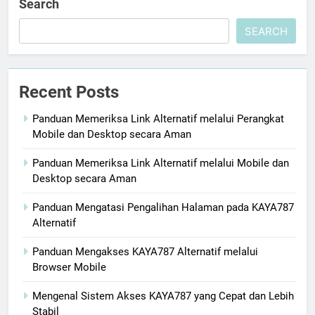
Search
SEARCH
Recent Posts
Panduan Memeriksa Link Alternatif melalui Perangkat
Mobile dan Desktop secara Aman
Panduan Memeriksa Link Alternatif melalui Mobile dan
Desktop secara Aman
Panduan Mengatasi Pengalihan Halaman pada KAYA787
Alternatif
Panduan Mengakses KAYA787 Alternatif melalui
Browser Mobile
Mengenal Sistem Akses KAYA787 yang Cepat dan Lebih
Stabil