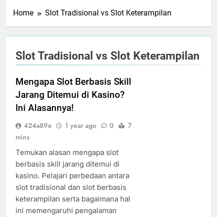
Home
Slot Tradisional vs Slot Keterampilan
Slot Tradisional vs Slot Keterampilan
Mengapa Slot Berbasis Skill
Jarang Ditemui di Kasino?
Ini Alasannya!
424a89e
1 year ago
0
7
mins
Temukan alasan mengapa slot
berbasis skill jarang ditemui di
kasino. Pelajari perbedaan antara
slot tradisional dan slot berbasis
keterampilan serta bagaimana hal
ini memengaruhi pengalaman