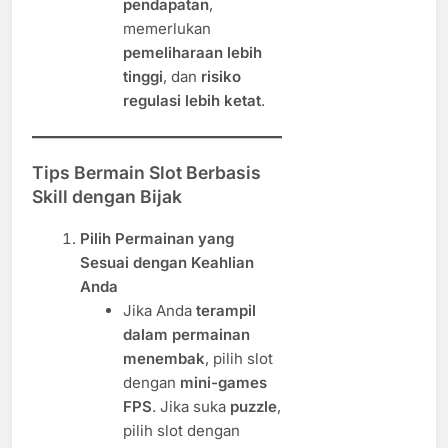
pendapatan
,
memerlukan
pemeliharaan lebih
tinggi
, dan
risiko
regulasi lebih ketat
.
Tips Bermain Slot Berbasis
Skill dengan Bijak
Pilih Permainan yang
Sesuai dengan Keahlian
Anda
Jika Anda
terampil
dalam permainan
menembak
, pilih slot
dengan
mini-games
FPS
. Jika suka
puzzle
,
pilih slot dengan