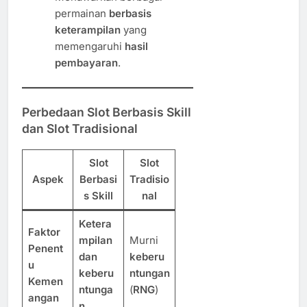
permainan
berbasis
keterampilan
yang
memengaruhi
hasil
pembayaran
.
Perbedaan Slot Berbasis Skill
dan Slot Tradisional
Slot
Slot
Aspek
Berbasi
Tradisio
s Skill
nal
Ketera
Faktor
mpilan
Murni
Penent
dan
keberu
u
keberu
ntungan
Kemen
ntunga
(
RNG
)
angan
n