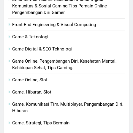
Komunitas & Sosial Gaming Tips Pemain Online
Pengembangan Diri Gamer
Front-End Engineering & Visual Computing
Game & Teknologi
Game Digital & SEO Teknologi
Game Online, Pengembangan Diri, Kesehatan Mental,
Kehidupan Sehat, Tips Gaming.
Game Online, Slot
Game, Hiburan, Slot
Game, Komunikasi Tim, Multiplayer, Pengembangan Diri,
Hiburan
Game, Strategi, Tips Bermain