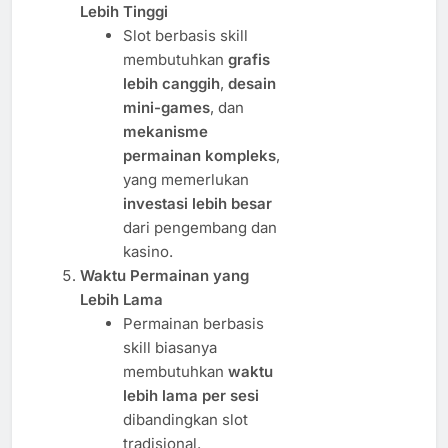
Lebih Tinggi
Slot berbasis skill
membutuhkan
grafis
lebih canggih
,
desain
mini-games
, dan
mekanisme
permainan kompleks
,
yang memerlukan
investasi lebih besar
dari pengembang dan
kasino.
Waktu Permainan yang
Lebih Lama
Permainan berbasis
skill biasanya
membutuhkan
waktu
lebih lama per sesi
dibandingkan slot
tradisional.