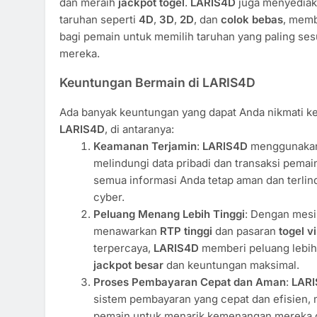
dan meraih
jackpot togel
.
LARIS4D
juga menyediaka
taruhan seperti
4D
,
3D
,
2D
, dan
colok bebas
, memb
bagi pemain untuk memilih taruhan yang paling ses
mereka.
Keuntungan Bermain di LARIS4D
Ada banyak keuntungan yang dapat Anda nikmati ke
LARIS4D
, di antaranya:
Keamanan Terjamin
:
LARIS4D
menggunaka
melindungi data pribadi dan transaksi pema
semua informasi Anda tetap aman dan terlin
cyber.
Peluang Menang Lebih Tinggi
: Dengan mes
menawarkan
RTP tinggi
dan pasaran
togel v
terpercaya,
LARIS4D
memberi peluang lebih
jackpot besar
dan keuntungan maksimal.
Proses Pembayaran Cepat dan Aman
:
LAR
sistem pembayaran yang cepat dan efisien
pemain untuk menarik kemenangan mereka d