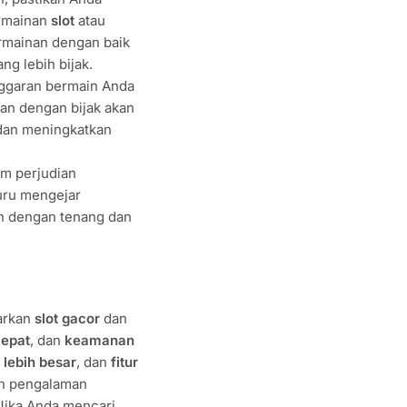
rmainan
slot
atau
rmainan dengan baik
g lebih bijak.
nggaran bermain Anda
ran dengan bijak akan
dan meningkatkan
am perjudian
uru mengejar
n dengan tenang dan
arkan
slot gacor
dan
epat
, dan
keamanan
lebih besar
, dan
fitur
n pengalaman
Jika Anda mencari