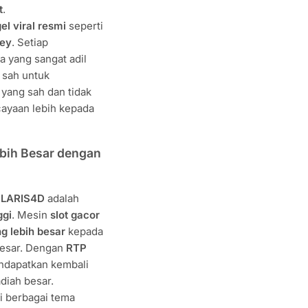
t
.
el viral resmi
seperti
ney
. Setiap
a yang sangat adil
 sah untuk
yang sah dan tidak
cayaan lebih kepada
ebih Besar dengan
h
LARIS4D
adalah
ggi
. Mesin
slot gacor
g lebih besar
kepada
besar. Dengan
RTP
endapatkan kembali
diah besar.
i berbagai tema