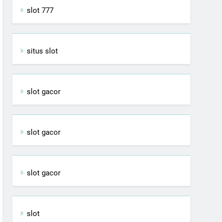
slot 777
situs slot
slot gacor
slot gacor
slot gacor
slot