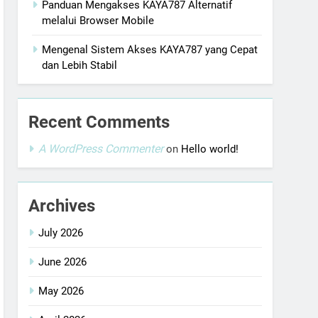
Panduan Mengakses KAYA787 Alternatif
melalui Browser Mobile
Mengenal Sistem Akses KAYA787 yang Cepat
dan Lebih Stabil
Recent Comments
A WordPress Commenter
on
Hello world!
Archives
July 2026
June 2026
May 2026