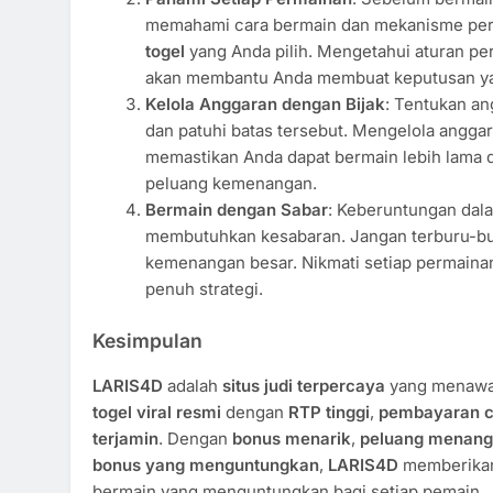
memahami cara bermain dan mekanisme pe
togel
yang Anda pilih. Mengetahui aturan pe
akan membantu Anda membuat keputusan yan
Kelola Anggaran dengan Bijak
: Tentukan a
dan patuhi batas tersebut. Mengelola angga
memastikan Anda dapat bermain lebih lama 
peluang kemenangan.
Bermain dengan Sabar
: Keberuntungan dal
membutuhkan kesabaran. Jangan terburu-b
kemenangan besar. Nikmati setiap permaina
penuh strategi.
Kesimpulan
LARIS4D
adalah
situs judi terpercaya
yang menaw
togel viral resmi
dengan
RTP tinggi
,
pembayaran c
terjamin
. Dengan
bonus menarik
,
peluang menang 
bonus yang menguntungkan
,
LARIS4D
memberika
bermain yang menguntungkan bagi setiap pemain. 