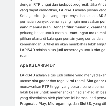
dengan
RTP tinggi
dan
jackpot progresif
. Jika And
yang dapat diandalkan,
LARIS4D
adalah pilihan yang
Sebagai situs judi yang terpercaya dan aman,
LARI
perhatian banyak pemain yang ingin merasakan
pe
yang memuaskan
. Dengan
fitur menarik
,
keamana
peluang besar untuk meraih
keuntungan maksimal
pilihan utama di kalangan pemain yang serius dala
kemenangan. Artikel ini akan membahas lebih lanj
LARIS4D
adalah situs
judi terpercaya
untuk
slot g
resmi
.
Apa Itu LARIS4D?
LARIS4D
adalah situs judi online yang menyediaka
utama:
slot gacor
dan
togel viral resmi
.
Slot gacor
menawarkan
RTP tinggi
, yang berarti bahwa pemai
lebih besar untuk memenangkan hadiah-hadiah be
yang disediakan oleh platform ini berasal dari peny
Pragmatic Play
,
Microgaming
, dan
Slot88
, yang d