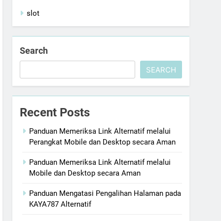
slot
Search
SEARCH
Recent Posts
Panduan Memeriksa Link Alternatif melalui
Perangkat Mobile dan Desktop secara Aman
Panduan Memeriksa Link Alternatif melalui
Mobile dan Desktop secara Aman
Panduan Mengatasi Pengalihan Halaman pada
KAYA787 Alternatif