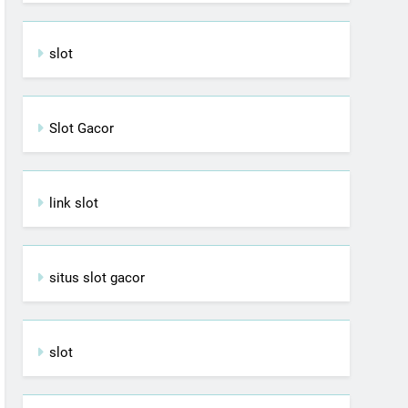
slot
Slot Gacor
link slot
situs slot gacor
slot