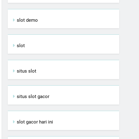
slot demo
slot
situs slot
situs slot gacor
slot gacor hari ini