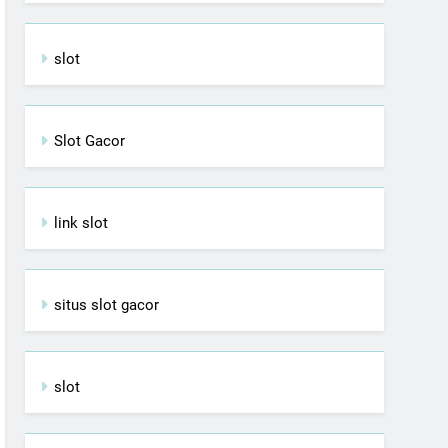
slot
Slot Gacor
link slot
situs slot gacor
slot