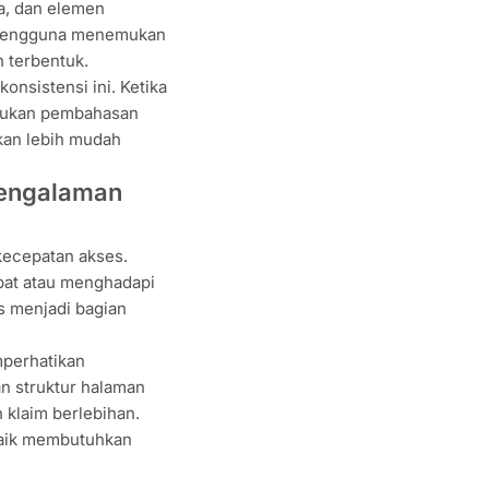
a, dan elemen
a pengguna menemukan
h terbentuk.
nsistensi ini. Ketika
mukan pembahasan
akan lebih mudah
Pengalaman
 kecepatan akses.
bat atau menghadapi
s menjadi bagian
mperhatikan
n struktur halaman
n klaim berlebihan.
baik membutuhkan