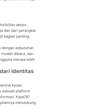
ksibilitas akses.
a dan dari perangkat
adi bagian penting
an dengan kebutuhan
g mudah dibaca, dan
ngguna merasa lebih
ari Identitas
bentuk kesan
s sebuah platform
informasi. Kaya787
ampilannya mendukung