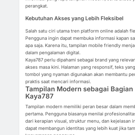
perangkat.
Kebutuhan Akses yang Lebih Fleksibel
Salah satu ciri utama tren platform online adalah fle
Pengguna ingin dapat membuka informasi kapan saj
apa saja. Karena itu, tampilan mobile friendly menj
dalam pengalaman digital.
Kaya787 perlu dipahami sebagai brand yang relev
akses masa kini. Halaman yang responsif, teks yan
tombol yang nyaman digunakan akan membantu pe
praktis saat mencari informasi.
Tampilan Modern sebagai Bagian d
Kaya787
Tampilan modern memiliki peran besar dalam mem
pertama. Pengguna biasanya menilai profesionalita
dari kerapian visual, struktur menu, dan kejelasan 
dapat membangun identitas yang lebih kuat jika t