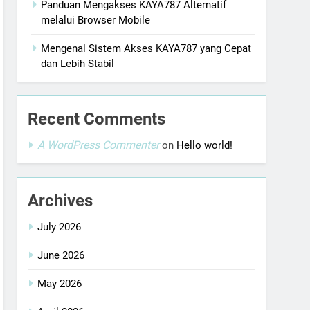
Panduan Mengakses KAYA787 Alternatif
melalui Browser Mobile
Mengenal Sistem Akses KAYA787 yang Cepat
dan Lebih Stabil
Recent Comments
A WordPress Commenter
on
Hello world!
Archives
July 2026
June 2026
May 2026