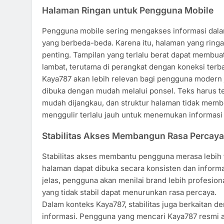
Halaman Ringan untuk Pengguna Mobile
Pengguna mobile sering mengakses informasi dalam
yang berbeda-beda. Karena itu, halaman yang ringa
penting. Tampilan yang terlalu berat dapat membua
lambat, terutama di perangkat dengan koneksi terba
Kaya787 akan lebih relevan bagi pengguna modern j
dibuka dengan mudah melalui ponsel. Teks harus te
mudah dijangkau, dan struktur halaman tidak mem
menggulir terlalu jauh untuk menemukan informasi
Stabilitas Akses Membangun Rasa Percaya
Stabilitas akses membantu pengguna merasa lebih 
halaman dapat dibuka secara konsisten dan inform
jelas, pengguna akan menilai brand lebih profesion
yang tidak stabil dapat menurunkan rasa percaya.
Dalam konteks Kaya787, stabilitas juga berkaitan d
informasi. Pengguna yang mencari Kaya787 resmi 