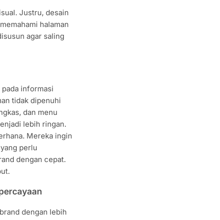
sual. Justru, desain
a memahami halaman
disusun agar saling
 pada informasi
man tidak dipenuhi
ingkas, dan menu
jadi lebih ringan.
rhana. Mereka ingin
 yang perlu
rand dengan cepat.
ut.
epercayaan
brand dengan lebih