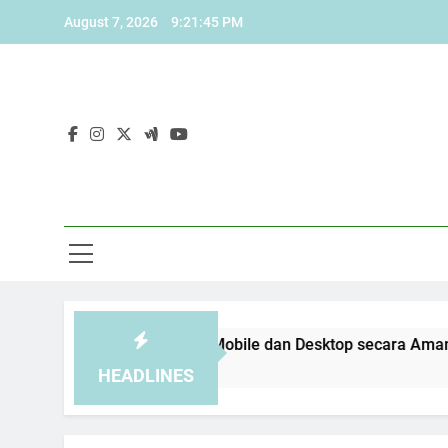
Skip
August 7, 2026
9:21:46 PM
to
content
Fla
Dapatkan M
elalui Perangkat Mobile dan Desktop secara Aman
Pand
2 Wee
HEADLINES