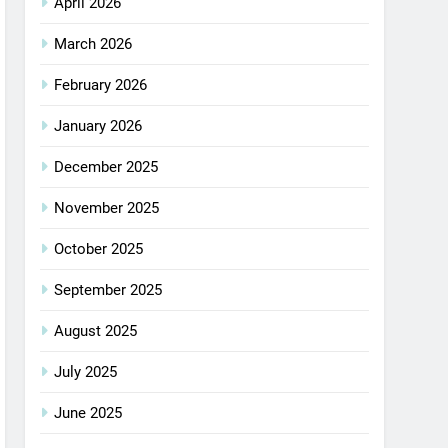
April 2026
March 2026
February 2026
January 2026
December 2025
November 2025
October 2025
September 2025
August 2025
July 2025
June 2025