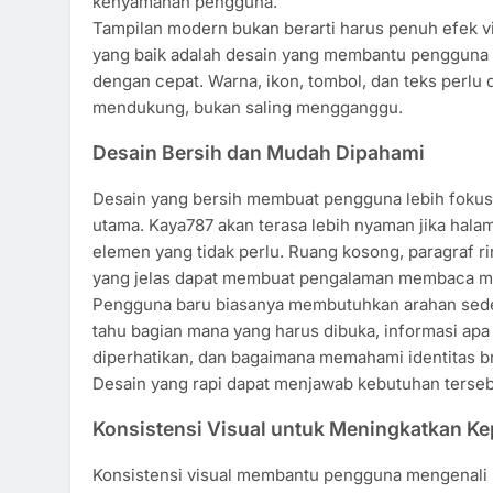
kenyamanan pengguna.
Tampilan modern bukan berarti harus penuh efek vi
yang baik adalah desain yang membantu penggun
dengan cepat. Warna, ikon, tombol, dan teks perlu 
mendukung, bukan saling mengganggu.
Desain Bersih dan Mudah Dipahami
Desain yang bersih membuat pengguna lebih fokus
utama. Kaya787 akan terasa lebih nyaman jika hala
elemen yang tidak perlu. Ruang kosong, paragraf r
yang jelas dapat membuat pengalaman membaca men
Pengguna baru biasanya membutuhkan arahan sede
tahu bagian mana yang harus dibuka, informasi apa
diperhatikan, dan bagaimana memahami identitas b
Desain yang rapi dapat menjawab kebutuhan terseb
Konsistensi Visual untuk Meningkatkan K
Konsistensi visual membantu pengguna mengenali 