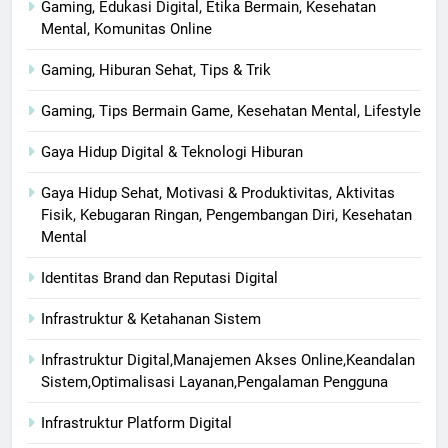
Gaming, Edukasi Digital, Etika Bermain, Kesehatan
Mental, Komunitas Online
Gaming, Hiburan Sehat, Tips & Trik
Gaming, Tips Bermain Game, Kesehatan Mental, Lifestyle
Gaya Hidup Digital & Teknologi Hiburan
Gaya Hidup Sehat, Motivasi & Produktivitas, Aktivitas
Fisik, Kebugaran Ringan, Pengembangan Diri, Kesehatan
Mental
Identitas Brand dan Reputasi Digital
Infrastruktur & Ketahanan Sistem
Infrastruktur Digital,Manajemen Akses Online,Keandalan
Sistem,Optimalisasi Layanan,Pengalaman Pengguna
Infrastruktur Platform Digital