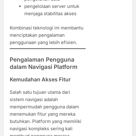
pengelolaan server untuk
menjaga stabilitas akses
Kombinasi teknologi ini membantu
menciptakan pengalaman
penggunaan yang lebih efisien.
Pengalaman Pengguna
dalam Navigasi Platform
Kemudahan Akses Fitur
Salah satu tujuan utama dari
sistem navigasi adalah
mempermudah pengguna dalam
menemukan fitur yang mereka
butuhkan. Platform yang memiliki
navigasi kompleks sering kali
membuat pengguna merasa