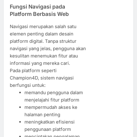
Fungsi Navigasi pada
Platform Berbasis Web
Navigasi merupakan salah satu
elemen penting dalam desain
platform digital. Tanpa struktur
navigasi yang jelas, pengguna akan
kesulitan menemukan fitur atau
informasi yang mereka cari.
Pada platform seperti
Champion4D, sistem navigasi
berfungsi untuk:
memandu pengguna dalam
menjelajahi fitur platform
mempermudah akses ke
halaman penting
meningkatkan efisiensi
penggunaan platform
menciptakan pengalaman