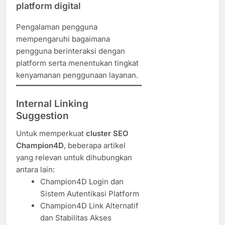
platform digital
Pengalaman pengguna
mempengaruhi bagaimana
pengguna berinteraksi dengan
platform serta menentukan tingkat
kenyamanan penggunaan layanan.
Internal Linking
Suggestion
Untuk memperkuat
cluster SEO
Champion4D
, beberapa artikel
yang relevan untuk dihubungkan
antara lain:
Champion4D Login dan
Sistem Autentikasi Platform
Champion4D Link Alternatif
dan Stabilitas Akses