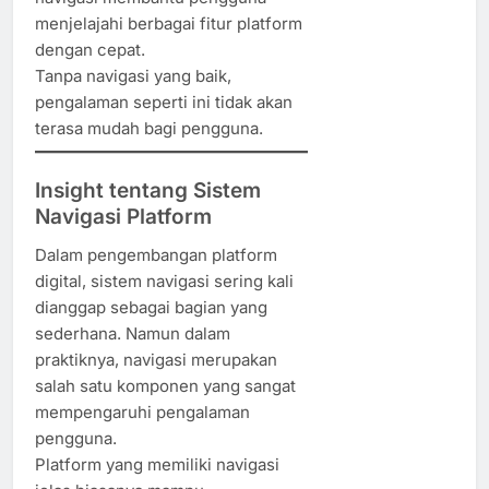
menjelajahi berbagai fitur platform
dengan cepat.
Tanpa navigasi yang baik,
pengalaman seperti ini tidak akan
terasa mudah bagi pengguna.
Insight tentang Sistem
Navigasi Platform
Dalam pengembangan platform
digital, sistem navigasi sering kali
dianggap sebagai bagian yang
sederhana. Namun dalam
praktiknya, navigasi merupakan
salah satu komponen yang sangat
mempengaruhi pengalaman
pengguna.
Platform yang memiliki navigasi