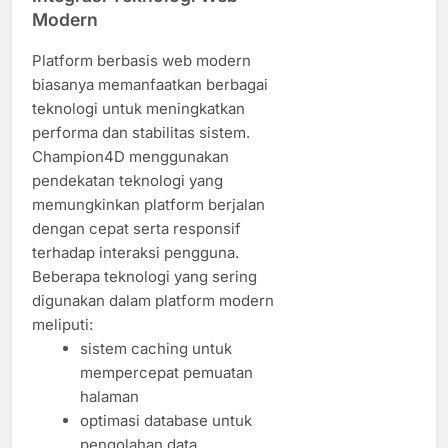
Modern
Platform berbasis web modern
biasanya memanfaatkan berbagai
teknologi untuk meningkatkan
performa dan stabilitas sistem.
Champion4D menggunakan
pendekatan teknologi yang
memungkinkan platform berjalan
dengan cepat serta responsif
terhadap interaksi pengguna.
Beberapa teknologi yang sering
digunakan dalam platform modern
meliputi:
sistem caching untuk
mempercepat pemuatan
halaman
optimasi database untuk
pengolahan data