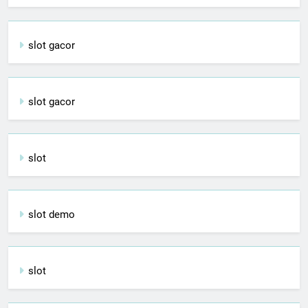
slot gacor
slot gacor
slot
slot demo
slot