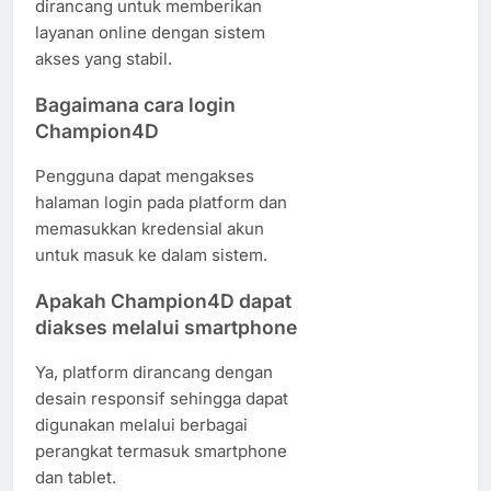
dirancang untuk memberikan
layanan online dengan sistem
akses yang stabil.
Bagaimana cara login
Champion4D
Pengguna dapat mengakses
halaman login pada platform dan
memasukkan kredensial akun
untuk masuk ke dalam sistem.
Apakah Champion4D dapat
diakses melalui smartphone
Ya, platform dirancang dengan
desain responsif sehingga dapat
digunakan melalui berbagai
perangkat termasuk smartphone
dan tablet.