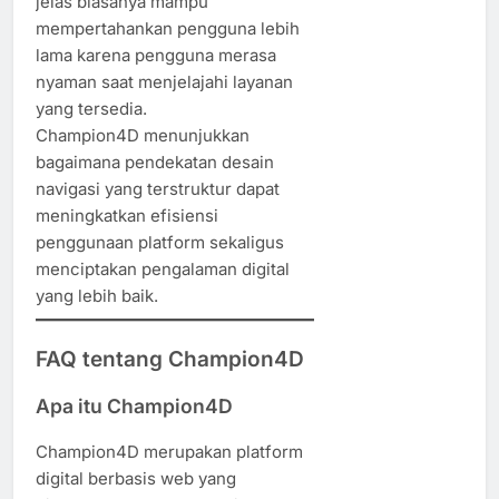
jelas biasanya mampu
mempertahankan pengguna lebih
lama karena pengguna merasa
nyaman saat menjelajahi layanan
yang tersedia.
Champion4D menunjukkan
bagaimana pendekatan desain
navigasi yang terstruktur dapat
meningkatkan efisiensi
penggunaan platform sekaligus
menciptakan pengalaman digital
yang lebih baik.
FAQ tentang Champion4D
Apa itu Champion4D
Champion4D merupakan platform
digital berbasis web yang