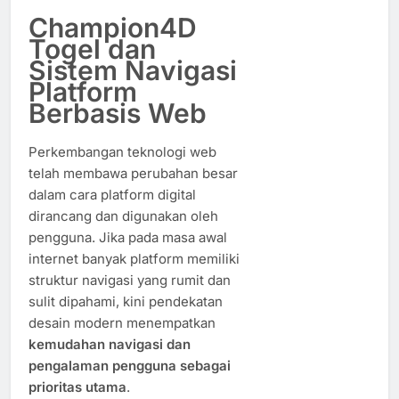
Champion4D
Togel dan
Sistem Navigasi
Platform
Berbasis Web
Perkembangan teknologi web
telah membawa perubahan besar
dalam cara platform digital
dirancang dan digunakan oleh
pengguna. Jika pada masa awal
internet banyak platform memiliki
struktur navigasi yang rumit dan
sulit dipahami, kini pendekatan
desain modern menempatkan
kemudahan navigasi dan
pengalaman pengguna sebagai
prioritas utama
.