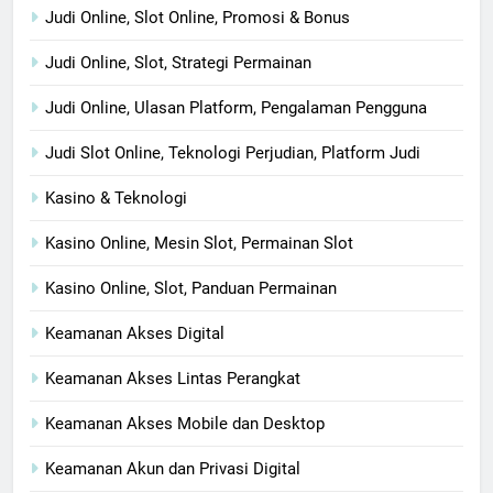
Judi Online, Slot Online, Promosi & Bonus
Judi Online, Slot, Strategi Permainan
Judi Online, Ulasan Platform, Pengalaman Pengguna
Judi Slot Online, Teknologi Perjudian, Platform Judi
Kasino & Teknologi
Kasino Online, Mesin Slot, Permainan Slot
Kasino Online, Slot, Panduan Permainan
Keamanan Akses Digital
Keamanan Akses Lintas Perangkat
Keamanan Akses Mobile dan Desktop
Keamanan Akun dan Privasi Digital