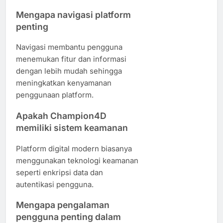
Mengapa navigasi platform
penting
Navigasi membantu pengguna
menemukan fitur dan informasi
dengan lebih mudah sehingga
meningkatkan kenyamanan
penggunaan platform.
Apakah Champion4D
memiliki sistem keamanan
Platform digital modern biasanya
menggunakan teknologi keamanan
seperti enkripsi data dan
autentikasi pengguna.
Mengapa pengalaman
pengguna penting dalam