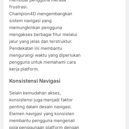
frustrasi.
Champion4D mengembangkan
sistem navigasi yang
memungkinkan pengguna
mengakses berbagai fitur melalui
jalur yang jelas dan terstruktur.
Pendekatan ini membantu
mengurangi waktu yang diperlukan
pengguna untuk memahami cara
kerja platform.
Konsistensi Navigasi
Selain kemudahan akses,
konsistensi juga menjadi faktor
penting dalam desain navigasi.
Elemen navigasi yang konsisten
membantu pengguna mengenali
pola penggunaan platform dengan