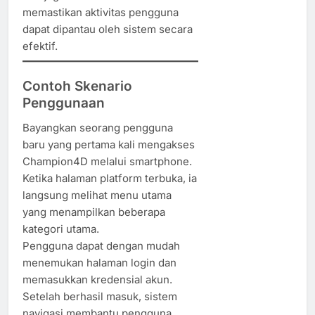
memastikan aktivitas pengguna
dapat dipantau oleh sistem secara
efektif.
Contoh Skenario
Penggunaan
Bayangkan seorang pengguna
baru yang pertama kali mengakses
Champion4D melalui smartphone.
Ketika halaman platform terbuka, ia
langsung melihat menu utama
yang menampilkan beberapa
kategori utama.
Pengguna dapat dengan mudah
menemukan halaman login dan
memasukkan kredensial akun.
Setelah berhasil masuk, sistem
navigasi membantu pengguna