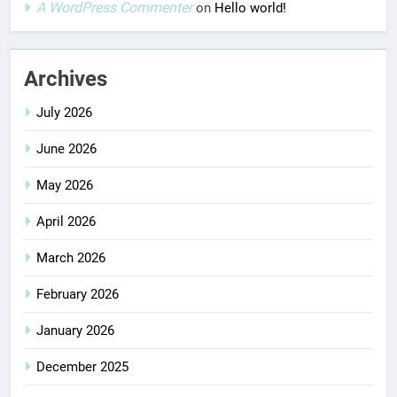
A WordPress Commenter
on
Hello world!
Archives
July 2026
June 2026
May 2026
April 2026
March 2026
February 2026
January 2026
December 2025