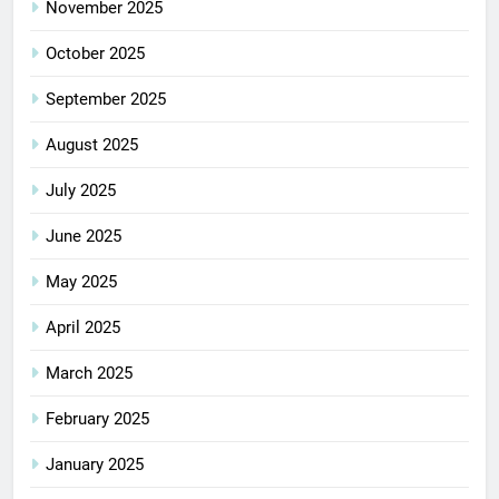
November 2025
October 2025
September 2025
August 2025
July 2025
June 2025
May 2025
April 2025
March 2025
February 2025
January 2025