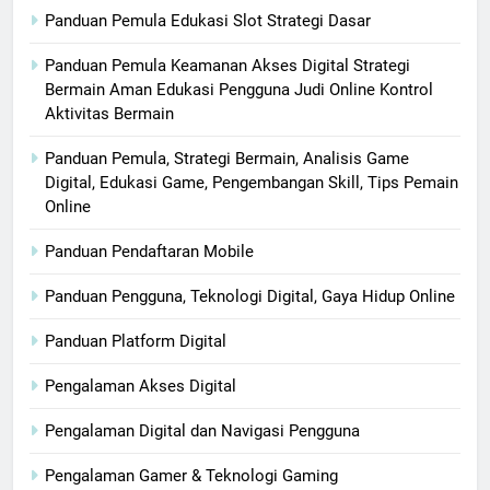
Panduan Pemula Edukasi Slot Strategi Dasar
Panduan Pemula Keamanan Akses Digital Strategi
Bermain Aman Edukasi Pengguna Judi Online Kontrol
Aktivitas Bermain
Panduan Pemula, Strategi Bermain, Analisis Game
Digital, Edukasi Game, Pengembangan Skill, Tips Pemain
Online
Panduan Pendaftaran Mobile
Panduan Pengguna, Teknologi Digital, Gaya Hidup Online
Panduan Platform Digital
Pengalaman Akses Digital
Pengalaman Digital dan Navigasi Pengguna
Pengalaman Gamer & Teknologi Gaming