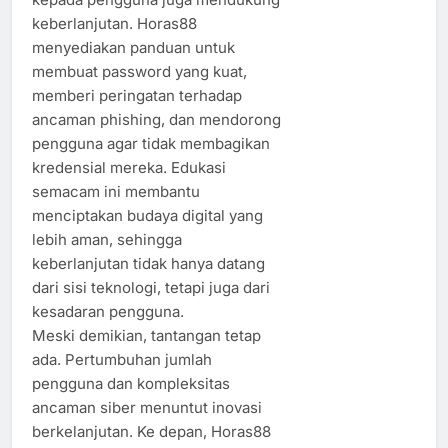
keberlanjutan. Horas88
menyediakan panduan untuk
membuat password yang kuat,
memberi peringatan terhadap
ancaman phishing, dan mendorong
pengguna agar tidak membagikan
kredensial mereka. Edukasi
semacam ini membantu
menciptakan budaya digital yang
lebih aman, sehingga
keberlanjutan tidak hanya datang
dari sisi teknologi, tetapi juga dari
kesadaran pengguna.
Meski demikian, tantangan tetap
ada. Pertumbuhan jumlah
pengguna dan kompleksitas
ancaman siber menuntut inovasi
berkelanjutan. Ke depan, Horas88