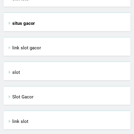
situs gacor
link slot gacor
slot
Slot Gacor
link slot