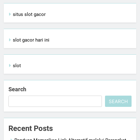
situs slot gacor
slot gacor hari ini
slot
Search
SEARCH
Recent Posts