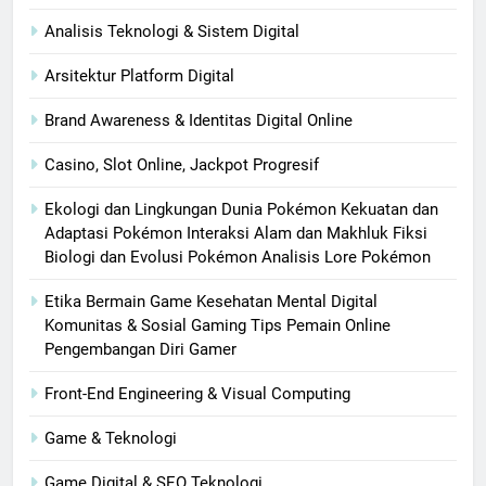
Analisis Teknologi & Sistem Digital
Arsitektur Platform Digital
Brand Awareness & Identitas Digital Online
Casino, Slot Online, Jackpot Progresif
Ekologi dan Lingkungan Dunia Pokémon Kekuatan dan
Adaptasi Pokémon Interaksi Alam dan Makhluk Fiksi
Biologi dan Evolusi Pokémon Analisis Lore Pokémon
Etika Bermain Game Kesehatan Mental Digital
Komunitas & Sosial Gaming Tips Pemain Online
Pengembangan Diri Gamer
Front-End Engineering & Visual Computing
Game & Teknologi
Game Digital & SEO Teknologi