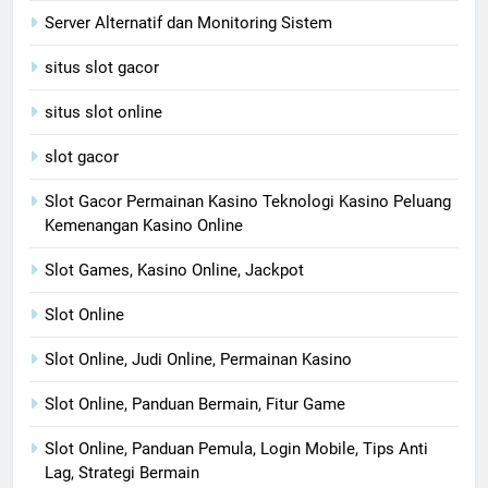
Server Alternatif dan Monitoring Sistem
situs slot gacor
situs slot online
slot gacor
Slot Gacor Permainan Kasino Teknologi Kasino Peluang
Kemenangan Kasino Online
Slot Games, Kasino Online, Jackpot
Slot Online
Slot Online, Judi Online, Permainan Kasino
Slot Online, Panduan Bermain, Fitur Game
Slot Online, Panduan Pemula, Login Mobile, Tips Anti
Lag, Strategi Bermain