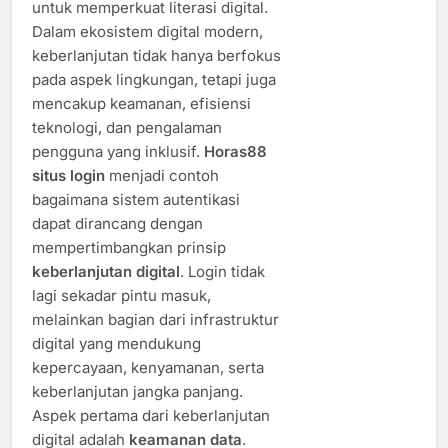
untuk memperkuat literasi digital.
Dalam ekosistem digital modern,
keberlanjutan tidak hanya berfokus
pada aspek lingkungan, tetapi juga
mencakup keamanan, efisiensi
teknologi, dan pengalaman
pengguna yang inklusif.
Horas88
situs login
menjadi contoh
bagaimana sistem autentikasi
dapat dirancang dengan
mempertimbangkan prinsip
keberlanjutan digital
. Login tidak
lagi sekadar pintu masuk,
melainkan bagian dari infrastruktur
digital yang mendukung
kepercayaan, kenyamanan, serta
keberlanjutan jangka panjang.
Aspek pertama dari keberlanjutan
digital adalah
keamanan data
.