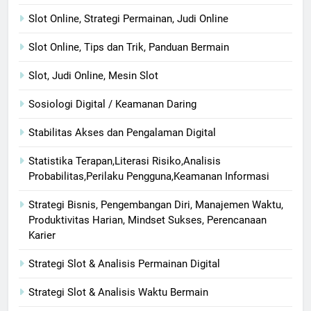
Slot Online, Strategi Permainan, Judi Online
Slot Online, Tips dan Trik, Panduan Bermain
Slot, Judi Online, Mesin Slot
Sosiologi Digital / Keamanan Daring
Stabilitas Akses dan Pengalaman Digital
Statistika Terapan,Literasi Risiko,Analisis
Probabilitas,Perilaku Pengguna,Keamanan Informasi
Strategi Bisnis, Pengembangan Diri, Manajemen Waktu,
Produktivitas Harian, Mindset Sukses, Perencanaan
Karier
Strategi Slot & Analisis Permainan Digital
Strategi Slot & Analisis Waktu Bermain