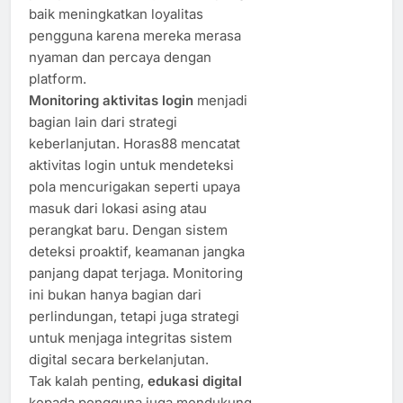
baik meningkatkan loyalitas
pengguna karena mereka merasa
nyaman dan percaya dengan
platform.
Monitoring aktivitas login
menjadi
bagian lain dari strategi
keberlanjutan. Horas88 mencatat
aktivitas login untuk mendeteksi
pola mencurigakan seperti upaya
masuk dari lokasi asing atau
perangkat baru. Dengan sistem
deteksi proaktif, keamanan jangka
panjang dapat terjaga. Monitoring
ini bukan hanya bagian dari
perlindungan, tetapi juga strategi
untuk menjaga integritas sistem
digital secara berkelanjutan.
Tak kalah penting,
edukasi digital
kepada pengguna juga mendukung