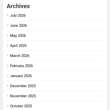
Archives
July 2026
June 2026
May 2026
April 2026
March 2026
February 2026
January 2026
December 2025
November 2025
October 2025