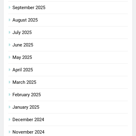
September 2025
August 2025
July 2025
June 2025
May 2025
April 2025
March 2025
February 2025
January 2025
December 2024
November 2024