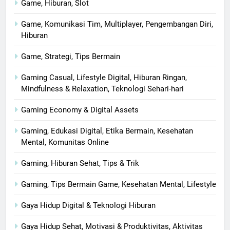
Game, Hiburan, Slot
Game, Komunikasi Tim, Multiplayer, Pengembangan Diri,
Hiburan
Game, Strategi, Tips Bermain
Gaming Casual, Lifestyle Digital, Hiburan Ringan,
Mindfulness & Relaxation, Teknologi Sehari-hari
Gaming Economy & Digital Assets
Gaming, Edukasi Digital, Etika Bermain, Kesehatan
Mental, Komunitas Online
Gaming, Hiburan Sehat, Tips & Trik
Gaming, Tips Bermain Game, Kesehatan Mental, Lifestyle
Gaya Hidup Digital & Teknologi Hiburan
Gaya Hidup Sehat, Motivasi & Produktivitas, Aktivitas