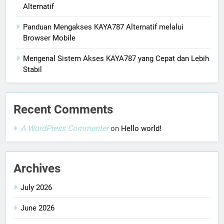
Alternatif
Panduan Mengakses KAYA787 Alternatif melalui
Browser Mobile
Mengenal Sistem Akses KAYA787 yang Cepat dan Lebih
Stabil
Recent Comments
A WordPress Commenter
on
Hello world!
Archives
July 2026
June 2026