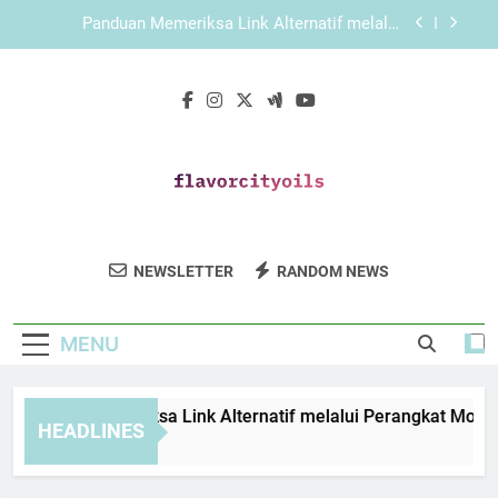
Skip
Panduan Mengatasi Pengalihan Halaman pada
to
KAYA787 Alternatif
content
Panduan Mengakses KAYA787 Alternatif melalui
Browser Mobile
Panduan Memeriksa Link Alternatif melalui
Perangkat Mobile dan Desktop secara Aman
Panduan Memeriksa Link Alternatif melalui
Mobile dan Desktop secara Aman
Panduan Mengatasi Pengalihan Halaman pada
KAYA787 Alternatif
Flavor City Oils
Dapatkan Minyak Esensial Dan Rempah
Panduan Mengakses KAYA787 Alternatif melalui
NEWSLETTER
RANDOM NEWS
Browser Mobile
Pilihan Di Flavor City Oils.
MENU
nduan Memeriksa Link Alternatif melalui Perangkat Mobile d
HEADLINES
Weeks Ago