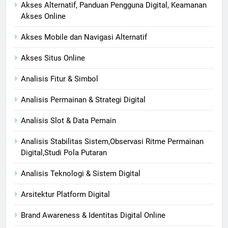
Akses Alternatif, Panduan Pengguna Digital, Keamanan
Akses Online
Akses Mobile dan Navigasi Alternatif
Akses Situs Online
Analisis Fitur & Simbol
Analisis Permainan & Strategi Digital
Analisis Slot & Data Pemain
Analisis Stabilitas Sistem,Observasi Ritme Permainan
Digital,Studi Pola Putaran
Analisis Teknologi & Sistem Digital
Arsitektur Platform Digital
Brand Awareness & Identitas Digital Online