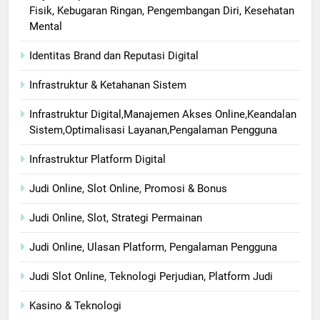
Fisik, Kebugaran Ringan, Pengembangan Diri, Kesehatan
Mental
Identitas Brand dan Reputasi Digital
Infrastruktur & Ketahanan Sistem
Infrastruktur Digital,Manajemen Akses Online,Keandalan
Sistem,Optimalisasi Layanan,Pengalaman Pengguna
Infrastruktur Platform Digital
Judi Online, Slot Online, Promosi & Bonus
Judi Online, Slot, Strategi Permainan
Judi Online, Ulasan Platform, Pengalaman Pengguna
Judi Slot Online, Teknologi Perjudian, Platform Judi
Kasino & Teknologi