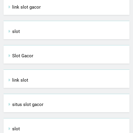
link slot gacor
slot
Slot Gacor
link slot
situs slot gacor
slot