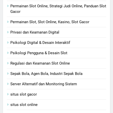
Permainan Slot Online, Strategi Judi Online, Panduan Slot
Gacor
Permainan Slot, Slot Online, Kasino, Slot Gacor
Privasi dan Keamanan Digital
Psikologi Digital & Desain Interaktif
Psikologi Pengguna & Desain Slot
Regulasi dan Keamanan Slot Online
Sepak Bola, Agen Bola, Industri Sepak Bola
Server Alternatif dan Monitoring Sistem
situs slot gacor
situs slot online