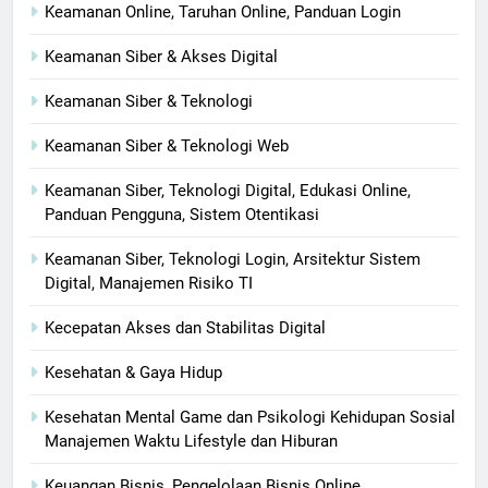
Keamanan Online, Taruhan Online, Panduan Login
Keamanan Siber & Akses Digital
Keamanan Siber & Teknologi
Keamanan Siber & Teknologi Web
Keamanan Siber, Teknologi Digital, Edukasi Online,
Panduan Pengguna, Sistem Otentikasi
Keamanan Siber, Teknologi Login, Arsitektur Sistem
Digital, Manajemen Risiko TI
Kecepatan Akses dan Stabilitas Digital
Kesehatan & Gaya Hidup
Kesehatan Mental Game dan Psikologi Kehidupan Sosial
Manajemen Waktu Lifestyle dan Hiburan
Keuangan Bisnis, Pengelolaan Bisnis Online