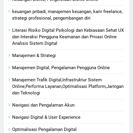
keuangan pribadi, manajemen keuangan, karir freelance,
strategi profesional, pengembangan diri
Literasi Risiko Digital Psikologi dan Kebiasaan Sehat UX
dan Interaksi Pengguna Keamanan dan Privasi Online
Analisis Sistem Digital
Manajemen & Strategi
Manajemen Digital, Pengalaman Pengguna Online
Manajemen Trafik Digital,Infrastruktur Sistem
Online,Performa Layanan,Optimalisasi Platform,Jaringan
dan Teknologi
Navigasi dan Pengalaman Akun
Navigasi Digital & User Experience
Optimalisasi Pengalaman Digital