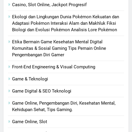
Casino, Slot Online, Jackpot Progresif
Ekologi dan Lingkungan Dunia Pokémon Kekuatan dan
Adaptasi Pokémon Interaksi Alam dan Makhluk Fiksi
Biologi dan Evolusi Pokémon Analisis Lore Pokémon
Etika Bermain Game Kesehatan Mental Digital
Komunitas & Sosial Gaming Tips Pemain Online
Pengembangan Diri Gamer
Front-End Engineering & Visual Computing
Game & Teknologi
Game Digital & SEO Teknologi
Game Online, Pengembangan Diri, Kesehatan Mental,
Kehidupan Sehat, Tips Gaming.
Game Online, Slot