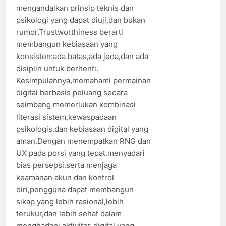
mengandalkan prinsip teknis dan
psikologi yang dapat diuji,dan bukan
rumor.Trustworthiness berarti
membangun kebiasaan yang
konsisten:ada batas,ada jeda,dan ada
disiplin untuk berhenti.
Kesimpulannya,memahami permainan
digital berbasis peluang secara
seimbang memerlukan kombinasi
literasi sistem,kewaspadaan
psikologis,dan kebiasaan digital yang
aman.Dengan menempatkan RNG dan
UX pada porsi yang tepat,menyadari
bias persepsi,serta menjaga
keamanan akun dan kontrol
diri,pengguna dapat membangun
sikap yang lebih rasional,lebih
terukur,dan lebih sehat dalam
menghadapi aktivitas digital yang