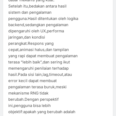
Setelah itu,bedakan antara hasil
sistem dan pengalaman
pengguna.Hasil ditentukan oleh logika
backend,sedangkan pengalaman
dipengaruhi oleh UX,performa
jaringan,dan kondisi
perangkat.Respons yang
cepat,animasi halus,dan tampilan
yang rapi dapat membuat pengalaman
terasa “lebih baik”,dan sering ikut
memengaruhi penilaian terhadap
hasil.Pada sisi lain,lag,timeout,atau
error kecil dapat membuat
pengalaman terasa buruk,meski
mekanisme RNG tidak
berubah.Dengan perspektif
ini,pengguna bisa lebih
objektif:apakah yang berubah adalah