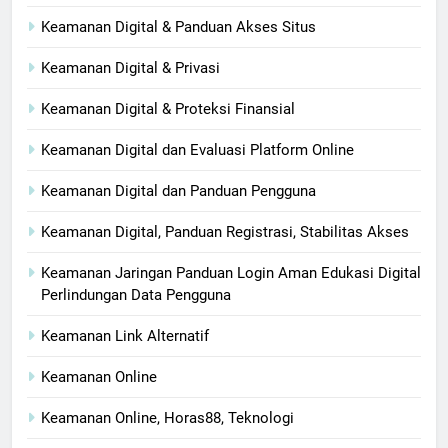
Keamanan Digital & Panduan Akses Situs
Keamanan Digital & Privasi
Keamanan Digital & Proteksi Finansial
Keamanan Digital dan Evaluasi Platform Online
Keamanan Digital dan Panduan Pengguna
Keamanan Digital, Panduan Registrasi, Stabilitas Akses
Keamanan Jaringan Panduan Login Aman Edukasi Digital
Perlindungan Data Pengguna
Keamanan Link Alternatif
Keamanan Online
Keamanan Online, Horas88, Teknologi