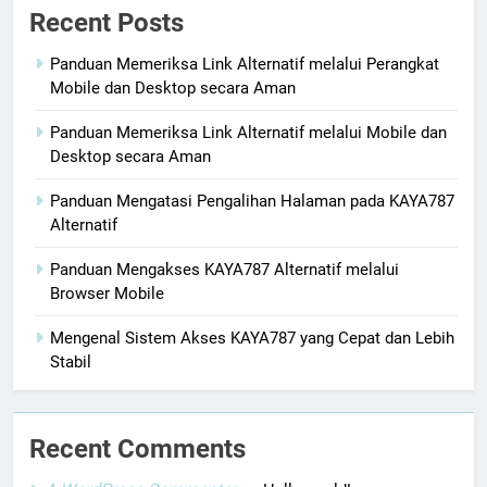
Recent Posts
Panduan Memeriksa Link Alternatif melalui Perangkat
Mobile dan Desktop secara Aman
Panduan Memeriksa Link Alternatif melalui Mobile dan
Desktop secara Aman
Panduan Mengatasi Pengalihan Halaman pada KAYA787
Alternatif
Panduan Mengakses KAYA787 Alternatif melalui
Browser Mobile
Mengenal Sistem Akses KAYA787 yang Cepat dan Lebih
Stabil
Recent Comments