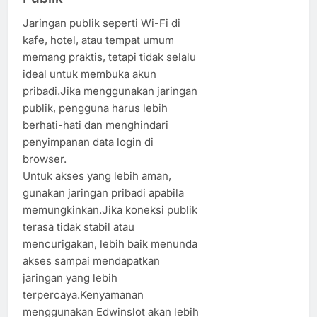
Jaringan publik seperti Wi-Fi di
kafe, hotel, atau tempat umum
memang praktis, tetapi tidak selalu
ideal untuk membuka akun
pribadi.Jika menggunakan jaringan
publik, pengguna harus lebih
berhati-hati dan menghindari
penyimpanan data login di
browser.
Untuk akses yang lebih aman,
gunakan jaringan pribadi apabila
memungkinkan.Jika koneksi publik
terasa tidak stabil atau
mencurigakan, lebih baik menunda
akses sampai mendapatkan
jaringan yang lebih
terpercaya.Kenyamanan
menggunakan Edwinslot akan lebih