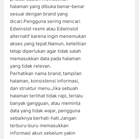
halaman yang dibuka benar-benar
sesuai dengan brand yang
dicari.Pengguna sering mencari
Edwinslot resmi atau Edwinslot
alternatif karena ingin menemukan
akses yang tepat.Namun, ketelitian
tetap diperlukan agar tidak salah
memasukkan data pada halaman
yang tidak relevan.
Perhatikan nama brand, tampilan
halaman, konsistensi informasi,
dan struktur menu.Jika sebuah
halaman terlihat tidak rapi, terlalu
banyak gangguan, atau meminta
data yang tidak wajar, pengguna
sebaiknya berhati-hati.Jangan
terburu-buru memasukkan
informasi akun sebelum yakin