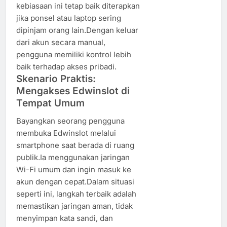
kebiasaan ini tetap baik diterapkan
jika ponsel atau laptop sering
dipinjam orang lain.Dengan keluar
dari akun secara manual,
pengguna memiliki kontrol lebih
baik terhadap akses pribadi.
Skenario Praktis:
Mengakses Edwinslot di
Tempat Umum
Bayangkan seorang pengguna
membuka Edwinslot melalui
smartphone saat berada di ruang
publik.Ia menggunakan jaringan
Wi-Fi umum dan ingin masuk ke
akun dengan cepat.Dalam situasi
seperti ini, langkah terbaik adalah
memastikan jaringan aman, tidak
menyimpan kata sandi, dan