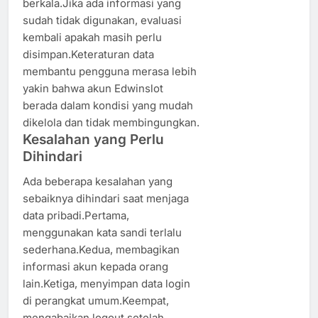
berkala.Jika ada informasi yang
sudah tidak digunakan, evaluasi
kembali apakah masih perlu
disimpan.Keteraturan data
membantu pengguna merasa lebih
yakin bahwa akun Edwinslot
berada dalam kondisi yang mudah
dikelola dan tidak membingungkan.
Kesalahan yang Perlu
Dihindari
Ada beberapa kesalahan yang
sebaiknya dihindari saat menjaga
data pribadi.Pertama,
menggunakan kata sandi terlalu
sederhana.Kedua, membagikan
informasi akun kepada orang
lain.Ketiga, menyimpan data login
di perangkat umum.Keempat,
mengabaikan logout setelah