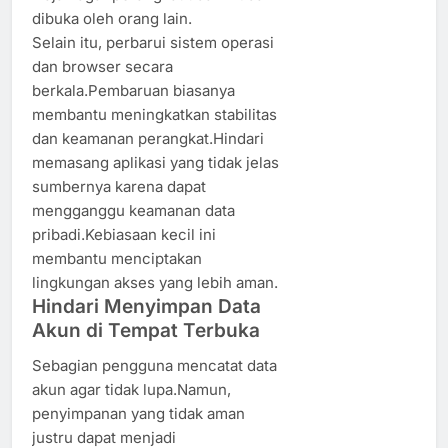
dibuka oleh orang lain.
Selain itu, perbarui sistem operasi
dan browser secara
berkala.Pembaruan biasanya
membantu meningkatkan stabilitas
dan keamanan perangkat.Hindari
memasang aplikasi yang tidak jelas
sumbernya karena dapat
mengganggu keamanan data
pribadi.Kebiasaan kecil ini
membantu menciptakan
lingkungan akses yang lebih aman.
Hindari Menyimpan Data
Akun di Tempat Terbuka
Sebagian pengguna mencatat data
akun agar tidak lupa.Namun,
penyimpanan yang tidak aman
justru dapat menjadi