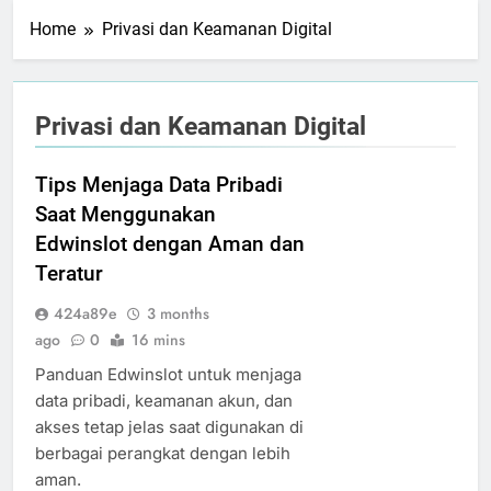
Home
Privasi dan Keamanan Digital
Privasi dan Keamanan Digital
Tips Menjaga Data Pribadi
Saat Menggunakan
Edwinslot dengan Aman dan
Teratur
424a89e
3 months
ago
0
16 mins
Panduan Edwinslot untuk menjaga
data pribadi, keamanan akun, dan
akses tetap jelas saat digunakan di
berbagai perangkat dengan lebih
aman.