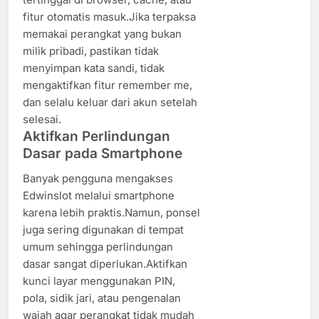
fitur otomatis masuk.Jika terpaksa
memakai perangkat yang bukan
milik pribadi, pastikan tidak
menyimpan kata sandi, tidak
mengaktifkan fitur remember me,
dan selalu keluar dari akun setelah
selesai.
Aktifkan Perlindungan
Dasar pada Smartphone
Banyak pengguna mengakses
Edwinslot melalui smartphone
karena lebih praktis.Namun, ponsel
juga sering digunakan di tempat
umum sehingga perlindungan
dasar sangat diperlukan.Aktifkan
kunci layar menggunakan PIN,
pola, sidik jari, atau pengenalan
wajah agar perangkat tidak mudah