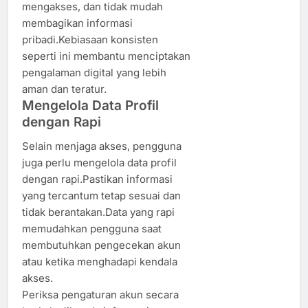
mengakses, dan tidak mudah
membagikan informasi
pribadi.Kebiasaan konsisten
seperti ini membantu menciptakan
pengalaman digital yang lebih
aman dan teratur.
Mengelola Data Profil
dengan Rapi
Selain menjaga akses, pengguna
juga perlu mengelola data profil
dengan rapi.Pastikan informasi
yang tercantum tetap sesuai dan
tidak berantakan.Data yang rapi
memudahkan pengguna saat
membutuhkan pengecekan akun
atau ketika menghadapi kendala
akses.
Periksa pengaturan akun secara