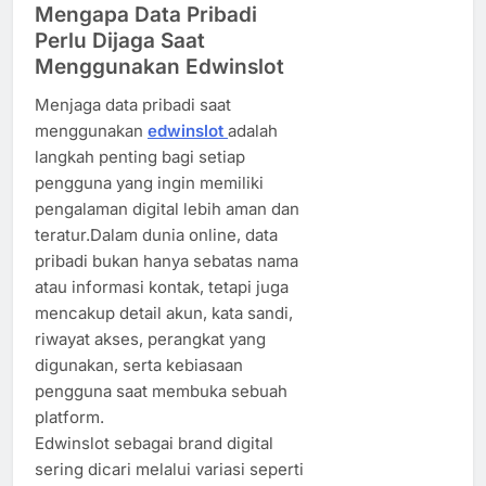
Mengapa Data Pribadi
Perlu Dijaga Saat
Menggunakan Edwinslot
Menjaga data pribadi saat
menggunakan
edwinslot
adalah
langkah penting bagi setiap
pengguna yang ingin memiliki
pengalaman digital lebih aman dan
teratur.Dalam dunia online, data
pribadi bukan hanya sebatas nama
atau informasi kontak, tetapi juga
mencakup detail akun, kata sandi,
riwayat akses, perangkat yang
digunakan, serta kebiasaan
pengguna saat membuka sebuah
platform.
Edwinslot sebagai brand digital
sering dicari melalui variasi seperti