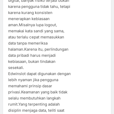
digital, banyak risiko terjadi bukan
karena pengguna tidak tahu, tetapi
karena kurang konsisten
menerapkan kebiasaan
aman.Misalnya lupa logout,
memakai kata sandi yang sama,
atau terlalu cepat memasukkan
data tanpa memeriksa
halaman.Karena itu, perlindungan
data pribadi harus menjadi
kebiasaan, bukan tindakan
sesekali.
Edwinslot dapat digunakan dengan
lebih nyaman jika pengguna
memahami prinsip dasar
privasi.Keamanan yang baik tidak
selalu membutuhkan langkah
rumit.Yang terpenting adalah
disiplin menjaga data, teliti saat