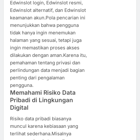
Edwinslot login, Edwinslot resmi,
Edwinslot alternatif, dan Edwinslot
keamanan akun.Pola pencarian ini
menunjukkan bahwa pengguna
tidak hanya ingin menemukan
halaman yang sesuai, tetapi juga
ingin memastikan proses akses
dilakukan dengan aman.Karena itu,
pemahaman tentang privasi dan
perlindungan data menjadi bagian
penting dari pengalaman
pengguna.
Memahami Risiko Data
Pribadi di Lingkungan
Digital
Risiko data pribadi biasanya
muncul karena kebiasaan yang
terlihat sederhana.Misalnya