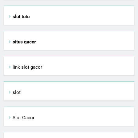
slot toto
situs gacor
link slot gacor
slot
Slot Gacor