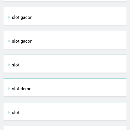
slot gacor
slot gacor
slot
slot demo
slot