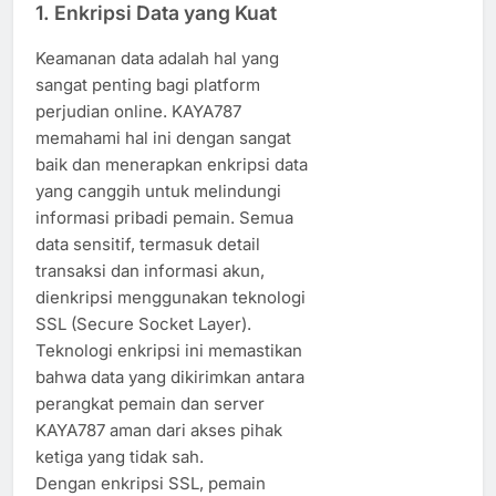
1. Enkripsi Data yang Kuat
Keamanan data adalah hal yang
sangat penting bagi platform
perjudian online. KAYA787
memahami hal ini dengan sangat
baik dan menerapkan enkripsi data
yang canggih untuk melindungi
informasi pribadi pemain. Semua
data sensitif, termasuk detail
transaksi dan informasi akun,
dienkripsi menggunakan teknologi
SSL (Secure Socket Layer).
Teknologi enkripsi ini memastikan
bahwa data yang dikirimkan antara
perangkat pemain dan server
KAYA787 aman dari akses pihak
ketiga yang tidak sah.
Dengan enkripsi SSL, pemain