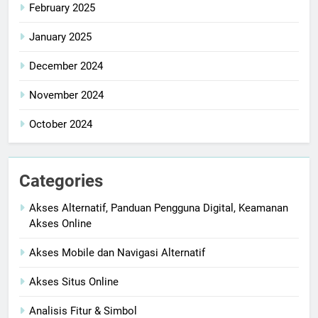
February 2025
January 2025
December 2024
November 2024
October 2024
Categories
Akses Alternatif, Panduan Pengguna Digital, Keamanan
Akses Online
Akses Mobile dan Navigasi Alternatif
Akses Situs Online
Analisis Fitur & Simbol