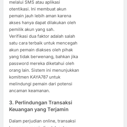
melalui SMS atau aplikasi
otentikasi. Ini membuat akun
pemain jauh lebih aman karena
akses hanya dapat dilakukan oleh
pemilik akun yang sah.
Verifikasi dua faktor adalah salah
satu cara terbaik untuk mencegah
akun pemain diakses oleh pihak
yang tidak berwenang, bahkan jika
password mereka diketahui oleh
orang lain. Sistem ini menunjukkan
komitmen KAYA787 untuk
melindungi pemain dari potensi
ancaman keamanan.
3. Perlindungan Transaksi
Keuangan yang Terjamin
Dalam perjudian online, transaksi