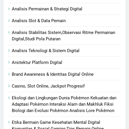
Analisis Permainan & Strategi Digital
Analisis Slot & Data Pemain
Analisis Stabilitas Sistem,Observasi Ritme Permainan
Digital,Studi Pola Putaran
Analisis Teknologi & Sistem Digital
Arsitektur Platform Digital
Brand Awareness & Identitas Digital Online
Casino, Slot Online, Jackpot Progresif
Ekologi dan Lingkungan Dunia Pokémon Kekuatan dan
Adaptasi Pokémon Interaksi Alam dan Makhluk Fiksi
Biologi dan Evolusi Pokémon Analisis Lore Pokémon
Etika Bermain Game Kesehatan Mental Digital
Komunitas & Sosial Gaming Tips Pemain Online