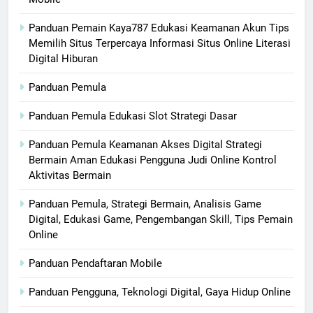
Panduan Pemain Kaya787 Edukasi Keamanan Akun Tips
Memilih Situs Terpercaya Informasi Situs Online Literasi
Digital Hiburan
Panduan Pemula
Panduan Pemula Edukasi Slot Strategi Dasar
Panduan Pemula Keamanan Akses Digital Strategi
Bermain Aman Edukasi Pengguna Judi Online Kontrol
Aktivitas Bermain
Panduan Pemula, Strategi Bermain, Analisis Game
Digital, Edukasi Game, Pengembangan Skill, Tips Pemain
Online
Panduan Pendaftaran Mobile
Panduan Pengguna, Teknologi Digital, Gaya Hidup Online