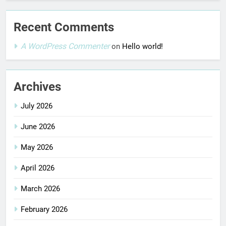
Recent Comments
A WordPress Commenter
on
Hello world!
Archives
July 2026
June 2026
May 2026
April 2026
March 2026
February 2026