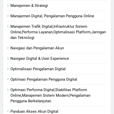
Manajemen & Strategi
Manajemen Digital, Pengalaman Pengguna Online
Manajemen Trafik Digital,Infrastruktur Sistem
Online,Performa Layanan,Optimalisasi Platform,Jaringan
dan Teknologi
Navigasi dan Pengalaman Akun
Navigasi Digital & User Experience
Optimalisasi Pengalaman Digital
Optimasi Pengalaman Pengguna Digital
Optimasi Performa Digital,Stabilitas Platform
Online,Manajemen Sistem Modern,Pengalaman
Pengguna Berkelanjutan
Panduan Akses Akun Digital