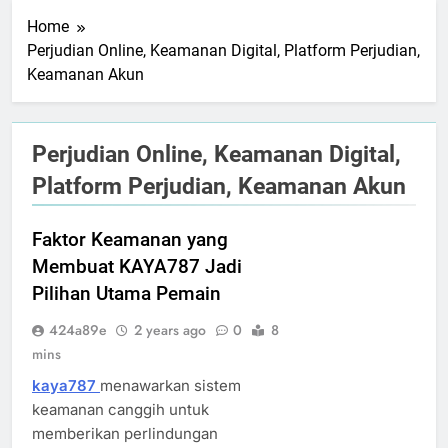
Home
Perjudian Online, Keamanan Digital, Platform Perjudian,
Keamanan Akun
Perjudian Online, Keamanan Digital,
Platform Perjudian, Keamanan Akun
Faktor Keamanan yang
Membuat KAYA787 Jadi
Pilihan Utama Pemain
424a89e
2 years ago
0
8
mins
kaya787
menawarkan sistem
keamanan canggih untuk
memberikan perlindungan