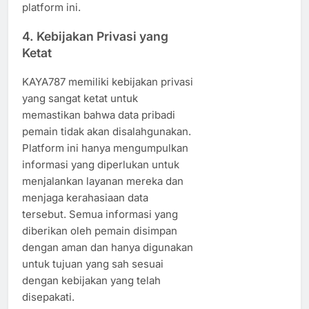
platform ini.
4. Kebijakan Privasi yang
Ketat
KAYA787 memiliki kebijakan privasi
yang sangat ketat untuk
memastikan bahwa data pribadi
pemain tidak akan disalahgunakan.
Platform ini hanya mengumpulkan
informasi yang diperlukan untuk
menjalankan layanan mereka dan
menjaga kerahasiaan data
tersebut. Semua informasi yang
diberikan oleh pemain disimpan
dengan aman dan hanya digunakan
untuk tujuan yang sah sesuai
dengan kebijakan yang telah
disepakati.