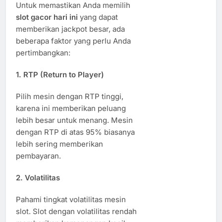
Untuk memastikan Anda memilih
slot gacor hari ini
yang dapat
memberikan jackpot besar, ada
beberapa faktor yang perlu Anda
pertimbangkan:
1.
RTP (Return to Player)
Pilih mesin dengan RTP tinggi,
karena ini memberikan peluang
lebih besar untuk menang. Mesin
dengan RTP di atas 95% biasanya
lebih sering memberikan
pembayaran.
2.
Volatilitas
Pahami tingkat volatilitas mesin
slot. Slot dengan volatilitas rendah