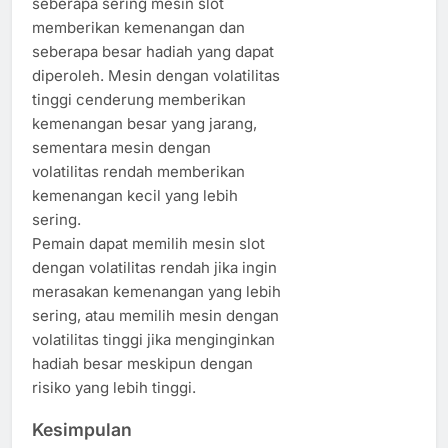
seberapa sering mesin slot
memberikan kemenangan dan
seberapa besar hadiah yang dapat
diperoleh. Mesin dengan volatilitas
tinggi cenderung memberikan
kemenangan besar yang jarang,
sementara mesin dengan
volatilitas rendah memberikan
kemenangan kecil yang lebih
sering.
Pemain dapat memilih mesin slot
dengan volatilitas rendah jika ingin
merasakan kemenangan yang lebih
sering, atau memilih mesin dengan
volatilitas tinggi jika menginginkan
hadiah besar meskipun dengan
risiko yang lebih tinggi.
Kesimpulan