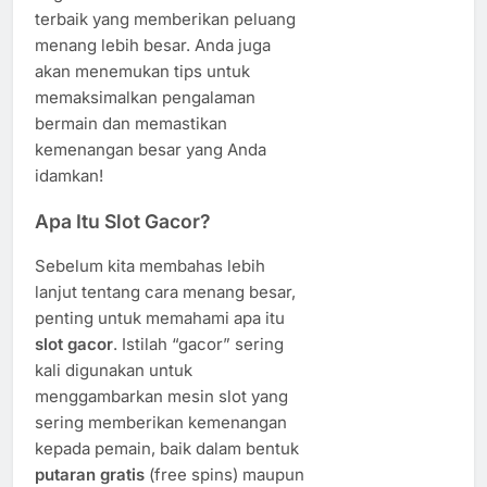
terbaik yang memberikan peluang
menang lebih besar. Anda juga
akan menemukan tips untuk
memaksimalkan pengalaman
bermain dan memastikan
kemenangan besar yang Anda
idamkan!
Apa Itu Slot Gacor?
Sebelum kita membahas lebih
lanjut tentang cara menang besar,
penting untuk memahami apa itu
slot gacor
. Istilah “gacor” sering
kali digunakan untuk
menggambarkan mesin slot yang
sering memberikan kemenangan
kepada pemain, baik dalam bentuk
putaran gratis
(free spins) maupun