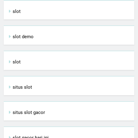
slot
slot demo
slot
situs slot
situs slot gacor
slot gacor hari ini