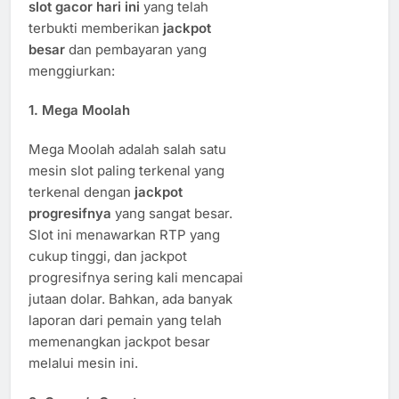
slot gacor hari ini
yang telah
terbukti memberikan
jackpot
besar
dan pembayaran yang
menggiurkan:
1.
Mega Moolah
Mega Moolah adalah salah satu
mesin slot paling terkenal yang
terkenal dengan
jackpot
progresifnya
yang sangat besar.
Slot ini menawarkan RTP yang
cukup tinggi, dan jackpot
progresifnya sering kali mencapai
jutaan dolar. Bahkan, ada banyak
laporan dari pemain yang telah
memenangkan jackpot besar
melalui mesin ini.