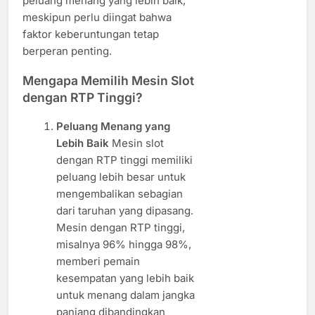
peluang menang yang lebih baik,
meskipun perlu diingat bahwa
faktor keberuntungan tetap
berperan penting.
Mengapa Memilih Mesin Slot
dengan RTP Tinggi?
Peluang Menang yang
Lebih Baik
Mesin slot
dengan RTP tinggi memiliki
peluang lebih besar untuk
mengembalikan sebagian
dari taruhan yang dipasang.
Mesin dengan RTP tinggi,
misalnya 96% hingga 98%,
memberi pemain
kesempatan yang lebih baik
untuk menang dalam jangka
panjang dibandingkan