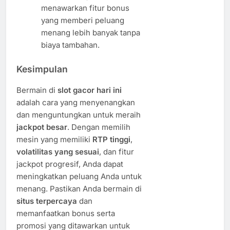
menawarkan fitur bonus
yang memberi peluang
menang lebih banyak tanpa
biaya tambahan.
Kesimpulan
Bermain di
slot gacor hari ini
adalah cara yang menyenangkan
dan menguntungkan untuk meraih
jackpot besar
. Dengan memilih
mesin yang memiliki
RTP tinggi
,
volatilitas yang sesuai
, dan fitur
jackpot progresif, Anda dapat
meningkatkan peluang Anda untuk
menang. Pastikan Anda bermain di
situs terpercaya
dan
memanfaatkan bonus serta
promosi yang ditawarkan untuk