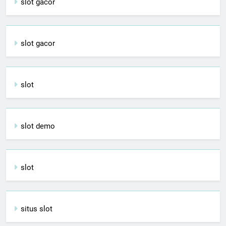
slot gacor
slot gacor
slot
slot demo
slot
situs slot