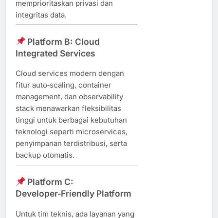
memprioritaskan privasi dan
integritas data.
Platform B: Cloud
Integrated Services
Cloud services modern dengan
fitur auto‑scaling, container
management, dan observability
stack menawarkan fleksibilitas
tinggi untuk berbagai kebutuhan
teknologi seperti microservices,
penyimpanan terdistribusi, serta
backup otomatis.
Platform C:
Developer‑Friendly Platform
Untuk tim teknis, ada layanan yang