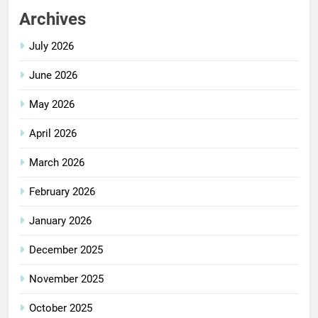
Archives
July 2026
June 2026
May 2026
April 2026
March 2026
February 2026
January 2026
December 2025
November 2025
October 2025