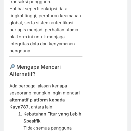
transaksi pengguna.
Hal‑hal seperti enkripsi data
tingkat tinggi, peraturan keamanan
global, serta sistem autentikasi
berlapis menjadi perhatian utama
platform ini untuk menjaga
integritas data dan kenyamanan
pengguna.
Mengapa Mencari
Alternatif?
Ada berbagai alasan kenapa
seseorang mungkin ingin mencari
alternatif platform kepada
Kaya787
, antara lain:
Kebutuhan Fitur yang Lebih
Spesifik
Tidak semua pengguna