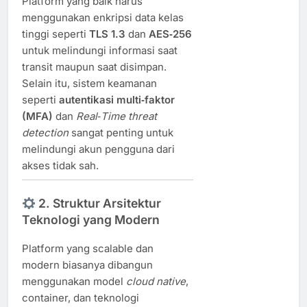
Platform yang baik harus
menggunakan enkripsi data kelas
tinggi seperti
TLS 1.3
dan
AES‑256
untuk melindungi informasi saat
transit maupun saat disimpan.
Selain itu, sistem keamanan
seperti
autentikasi multi‑faktor
(MFA)
dan
Real‑Time threat
detection
sangat penting untuk
melindungi akun pengguna dari
akses tidak sah.
2. Struktur Arsitektur
Teknologi yang Modern
Platform yang scalable dan
modern biasanya dibangun
menggunakan model
cloud native
,
container, dan teknologi