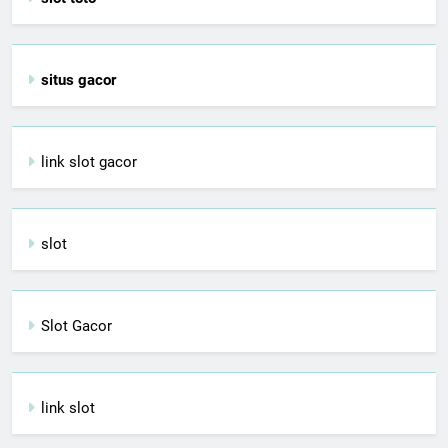
situs gacor
link slot gacor
slot
Slot Gacor
link slot