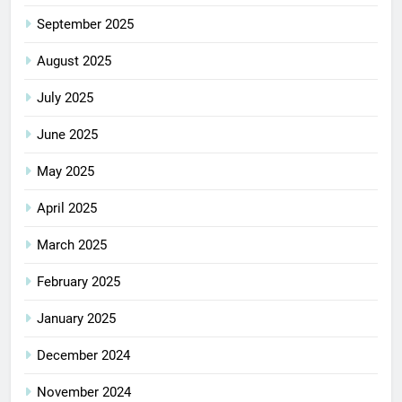
September 2025
August 2025
July 2025
June 2025
May 2025
April 2025
March 2025
February 2025
January 2025
December 2024
November 2024