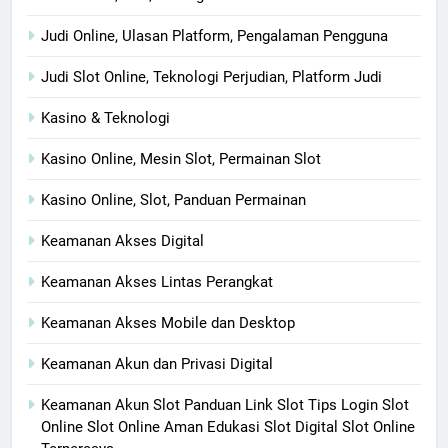
Judi Online, Ulasan Platform, Pengalaman Pengguna
Judi Slot Online, Teknologi Perjudian, Platform Judi
Kasino & Teknologi
Kasino Online, Mesin Slot, Permainan Slot
Kasino Online, Slot, Panduan Permainan
Keamanan Akses Digital
Keamanan Akses Lintas Perangkat
Keamanan Akses Mobile dan Desktop
Keamanan Akun dan Privasi Digital
Keamanan Akun Slot Panduan Link Slot Tips Login Slot
Online Slot Online Aman Edukasi Slot Digital Slot Online