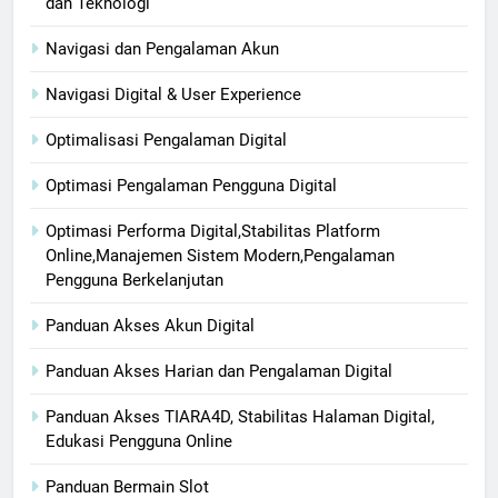
dan Teknologi
Navigasi dan Pengalaman Akun
Navigasi Digital & User Experience
Optimalisasi Pengalaman Digital
Optimasi Pengalaman Pengguna Digital
Optimasi Performa Digital,Stabilitas Platform
Online,Manajemen Sistem Modern,Pengalaman
Pengguna Berkelanjutan
Panduan Akses Akun Digital
Panduan Akses Harian dan Pengalaman Digital
Panduan Akses TIARA4D, Stabilitas Halaman Digital,
Edukasi Pengguna Online
Panduan Bermain Slot