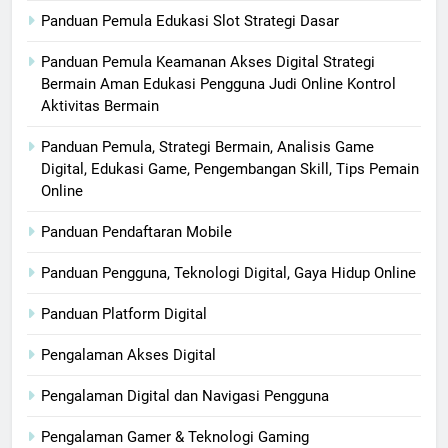
Panduan Pemula Edukasi Slot Strategi Dasar
Panduan Pemula Keamanan Akses Digital Strategi
Bermain Aman Edukasi Pengguna Judi Online Kontrol
Aktivitas Bermain
Panduan Pemula, Strategi Bermain, Analisis Game
Digital, Edukasi Game, Pengembangan Skill, Tips Pemain
Online
Panduan Pendaftaran Mobile
Panduan Pengguna, Teknologi Digital, Gaya Hidup Online
Panduan Platform Digital
Pengalaman Akses Digital
Pengalaman Digital dan Navigasi Pengguna
Pengalaman Gamer & Teknologi Gaming