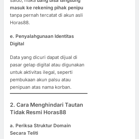
saldo, maka
uang bisa langsung
masuk ke rekening pihak penipu
tanpa pernah tercatat di akun asli
Horas88.
e.
Penyalahgunaan Identitas
Digital
Data yang dicuri dapat dijual di
pasar gelap digital atau digunakan
untuk aktivitas ilegal, seperti
pembukaan akun palsu atau
penipuan atas nama korban.
2. Cara Menghindari Tautan
Tidak Resmi Horas88
a.
Periksa Struktur Domain
Secara Teliti