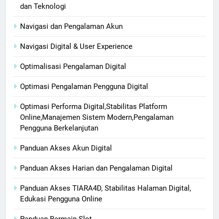
dan Teknologi
Navigasi dan Pengalaman Akun
Navigasi Digital & User Experience
Optimalisasi Pengalaman Digital
Optimasi Pengalaman Pengguna Digital
Optimasi Performa Digital,Stabilitas Platform
Online,Manajemen Sistem Modern,Pengalaman
Pengguna Berkelanjutan
Panduan Akses Akun Digital
Panduan Akses Harian dan Pengalaman Digital
Panduan Akses TIARA4D, Stabilitas Halaman Digital,
Edukasi Pengguna Online
Panduan Bermain Slot