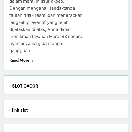
dalam memilih jalur akses.
Dengan mengenali tanda-tanda
tautan tidak resmi dan menerapkan
langkah preventif yang telah
dijelaskan di atas, Anda dapat
menikmati layanan Horas88 secara
nyaman, aman, dan tanpa
gangguan.
Read More
SLOT GACOR
link slot