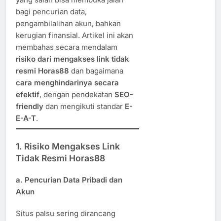
bagi pencurian data,
pengambilalihan akun, bahkan
kerugian finansial. Artikel ini akan
membahas secara mendalam
risiko dari mengakses link tidak
resmi Horas88
dan bagaimana
cara menghindarinya secara
efektif
, dengan pendekatan
SEO-
friendly
dan mengikuti standar
E-
E-A-T
.
1. Risiko Mengakses Link
Tidak Resmi Horas88
a.
Pencurian Data Pribadi dan
Akun
Situs palsu sering dirancang