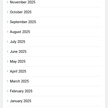
November 2025
October 2025
September 2025
August 2025
July 2025
June 2025
May 2025
April 2025
March 2025
February 2025
January 2025