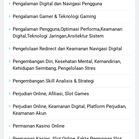
Pengalaman Digital dan Navigasi Pengguna
Pengalaman Gamer & Teknologi Gaming
Pengalaman Pengguna,Optimasi Performa,Keamanan
Digital,Teknologi Jaringan,Arsitektur Sistem
Pengelolaan Redirect dan Keamanan Navigasi Digital
Pengembangan Diri, Kesehatan Mental, Kemandirian,
Kehidupan Seimbang, Pengelolaan Stres
Pengembangan Skill Analisis & Strategi
Perjudian Online, Afiliasi, Slot Games
Perjudian Online, Keamanan Digital, Platform Perjudian,
Keamanan Akun
Permainan Kasino Online
Permainan Kasino, Slot Online, Fakta Permainan Slot