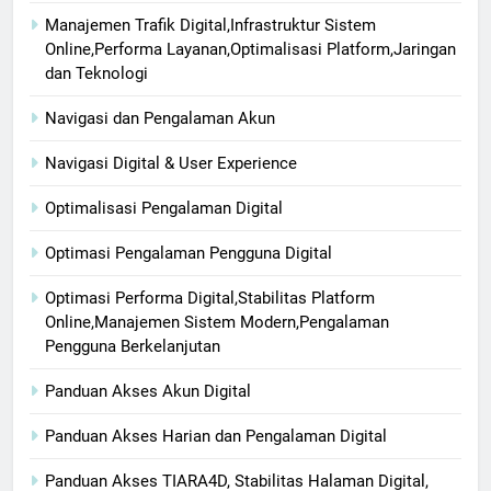
Manajemen Trafik Digital,Infrastruktur Sistem
Online,Performa Layanan,Optimalisasi Platform,Jaringan
dan Teknologi
Navigasi dan Pengalaman Akun
Navigasi Digital & User Experience
Optimalisasi Pengalaman Digital
Optimasi Pengalaman Pengguna Digital
Optimasi Performa Digital,Stabilitas Platform
Online,Manajemen Sistem Modern,Pengalaman
Pengguna Berkelanjutan
Panduan Akses Akun Digital
Panduan Akses Harian dan Pengalaman Digital
Panduan Akses TIARA4D, Stabilitas Halaman Digital,