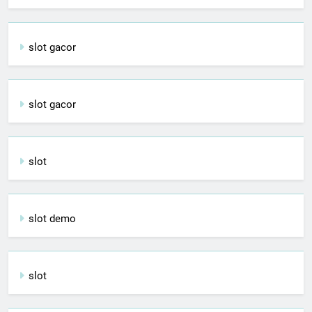
slot gacor
slot gacor
slot
slot demo
slot