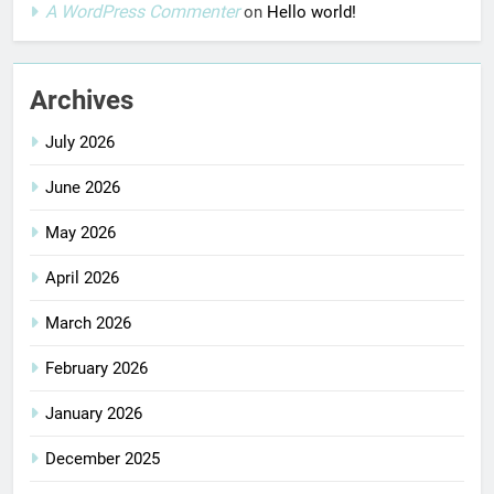
A WordPress Commenter
on
Hello world!
Archives
July 2026
June 2026
May 2026
April 2026
March 2026
February 2026
January 2026
December 2025