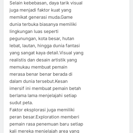
Selain kebebasan, daya tarik visual
juga menjadi faktor kuat yang
memikat generasi muda.Game
dunia terbuka biasanya memiliki
lingkungan luas seperti
pegunungan, kota besar, hutan
lebat, lautan, hingga dunia fantasi
yang sangat kaya detail.Visual yang
realistis dan desain artistik yang
memukau membuat pemain
merasa benar benar berada di
dalam dunia tersebut.Kesan
imersif ini membuat pemain betah
berlama lama menjelajahi setiap
sudut peta.
Faktor eksplorasi juga memiliki
peran besar.Exploration memberi
pemain rasa penemuan baru setiap
kali mereka menjelajah area yang