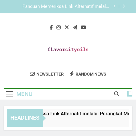
Skip
Panduan Mengatasi Pengalihan Halaman pada
to
KAYA787 Alternatif
content
Panduan Mengakses KAYA787 Alternatif melalui
Browser Mobile
Panduan Memeriksa Link Alternatif melalui
Perangkat Mobile dan Desktop secara Aman
Panduan Memeriksa Link Alternatif melalui
Mobile dan Desktop secara Aman
Panduan Mengatasi Pengalihan Halaman pada
KAYA787 Alternatif
Flavor City Oils
Dapatkan Minyak Esensial Dan Rempah
Panduan Mengakses KAYA787 Alternatif melalui
NEWSLETTER
RANDOM NEWS
Browser Mobile
Pilihan Di Flavor City Oils.
MENU
nduan Memeriksa Link Alternatif melalui Perangkat Mobile 
HEADLINES
Weeks Ago