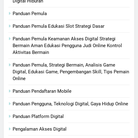
Digital Hiburan
Panduan Pemula
Panduan Pemula Edukasi Slot Strategi Dasar
Panduan Pemula Keamanan Akses Digital Strategi
Bermain Aman Edukasi Pengguna Judi Online Kontrol
Aktivitas Bermain
Panduan Pemula, Strategi Bermain, Analisis Game
Digital, Edukasi Game, Pengembangan Skill, Tips Pemain
Online
Panduan Pendaftaran Mobile
Panduan Pengguna, Teknologi Digital, Gaya Hidup Online
Panduan Platform Digital
Pengalaman Akses Digital