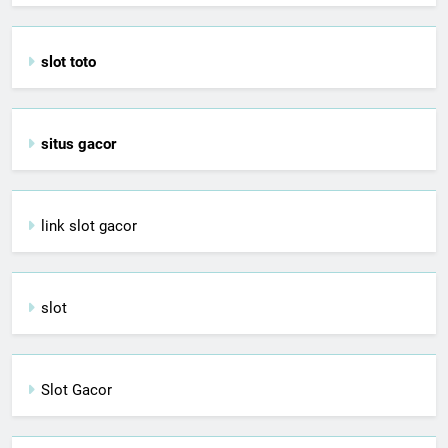
slot toto
situs gacor
link slot gacor
slot
Slot Gacor