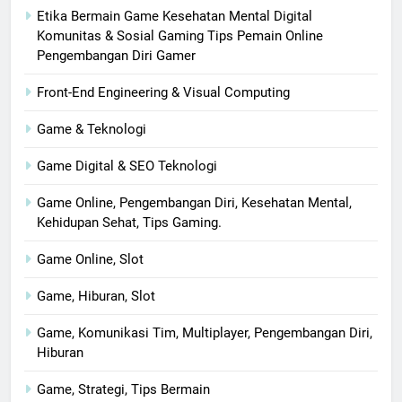
Etika Bermain Game Kesehatan Mental Digital
Komunitas & Sosial Gaming Tips Pemain Online
Pengembangan Diri Gamer
Front-End Engineering & Visual Computing
Game & Teknologi
Game Digital & SEO Teknologi
Game Online, Pengembangan Diri, Kesehatan Mental,
Kehidupan Sehat, Tips Gaming.
Game Online, Slot
Game, Hiburan, Slot
Game, Komunikasi Tim, Multiplayer, Pengembangan Diri,
Hiburan
Game, Strategi, Tips Bermain