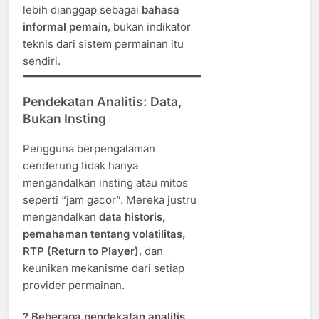
lebih dianggap sebagai
bahasa
informal pemain
, bukan indikator
teknis dari sistem permainan itu
sendiri.
Pendekatan Analitis: Data,
Bukan Insting
Pengguna berpengalaman
cenderung tidak hanya
mengandalkan insting atau mitos
seperti “jam gacor”. Mereka justru
mengandalkan
data historis,
pemahaman tentang volatilitas,
RTP (Return to Player)
, dan
keunikan mekanisme dari setiap
provider permainan.
? Beberapa pendekatan analitis