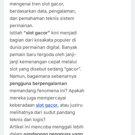
mengenai tren slot gacor,
berdasarkan data, pengalaman,
dan pemahaman teknis sistem
permainan.
Istilah
“slot gacor”
kini menjadi
bagian dari kosakata populer di
dunia permainan digital. Banyak
pemain baru tergoda oleh janji-
janji kemenangan cepat melalui
slot yang disebut sedang “gacor”.
Namun, bagaimana sebenarnya
pengguna berpengalaman
memandang fenomena ini? Apakah
mereka juga mempercayai
keberadaan
slot gacor
, atau justru
melihatnya dari sudut pandang
teknis dan logis?
Artikel ini mencoba menggali lebih
dalam
pandangan pengguna yang