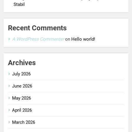
Stabil
Recent Comments
A WordPress Commenter
on
Hello world!
Archives
July 2026
June 2026
May 2026
April 2026
March 2026