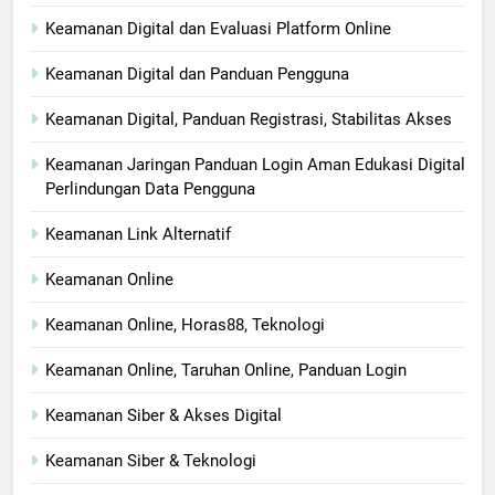
Keamanan Digital dan Evaluasi Platform Online
Keamanan Digital dan Panduan Pengguna
Keamanan Digital, Panduan Registrasi, Stabilitas Akses
Keamanan Jaringan Panduan Login Aman Edukasi Digital
Perlindungan Data Pengguna
Keamanan Link Alternatif
Keamanan Online
Keamanan Online, Horas88, Teknologi
Keamanan Online, Taruhan Online, Panduan Login
Keamanan Siber & Akses Digital
Keamanan Siber & Teknologi