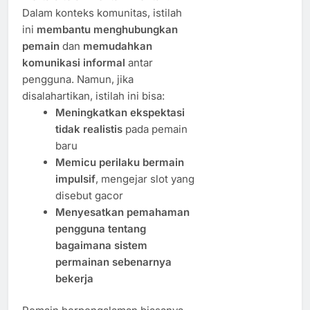
Dalam konteks komunitas, istilah
ini
membantu menghubungkan
pemain
dan
memudahkan
komunikasi informal
antar
pengguna. Namun, jika
disalahartikan, istilah ini bisa:
Meningkatkan ekspektasi
tidak realistis
pada pemain
baru
Memicu perilaku bermain
impulsif
, mengejar slot yang
disebut gacor
Menyesatkan pemahaman
pengguna tentang
bagaimana sistem
permainan sebenarnya
bekerja