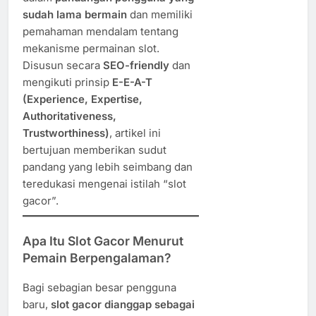
sudah lama bermain
dan memiliki
pemahaman mendalam tentang
mekanisme permainan slot.
Disusun secara
SEO-friendly
dan
mengikuti prinsip
E-E-A-T
(Experience, Expertise,
Authoritativeness,
Trustworthiness)
, artikel ini
bertujuan memberikan sudut
pandang yang lebih seimbang dan
teredukasi mengenai istilah “slot
gacor”.
Apa Itu Slot Gacor Menurut
Pemain Berpengalaman?
Bagi sebagian besar pengguna
baru,
slot gacor dianggap sebagai