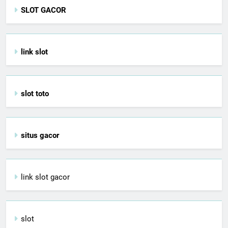
SLOT GACOR
link slot
slot toto
situs gacor
link slot gacor
slot