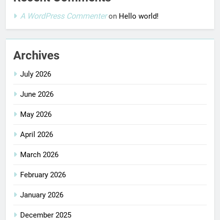
A WordPress Commenter
on
Hello world!
Archives
July 2026
June 2026
May 2026
April 2026
March 2026
February 2026
January 2026
December 2025