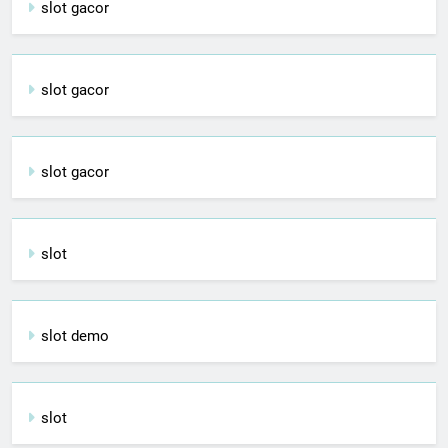
slot gacor
slot gacor
slot gacor
slot
slot demo
slot