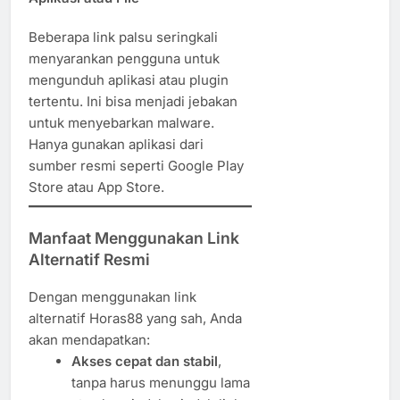
Beberapa link palsu seringkali
menyarankan pengguna untuk
mengunduh aplikasi atau plugin
tertentu. Ini bisa menjadi jebakan
untuk menyebarkan malware.
Hanya gunakan aplikasi dari
sumber resmi seperti Google Play
Store atau App Store.
Manfaat Menggunakan Link
Alternatif Resmi
Dengan menggunakan link
alternatif Horas88 yang sah, Anda
akan mendapatkan:
Akses cepat dan stabil
,
tanpa harus menunggu lama