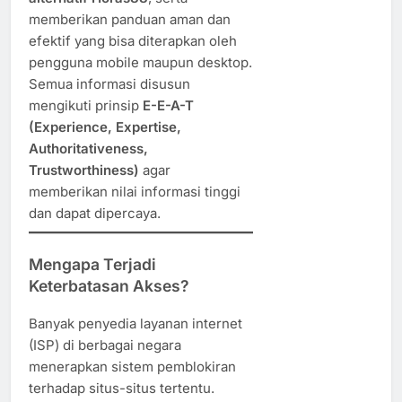
memberikan panduan aman dan
efektif yang bisa diterapkan oleh
pengguna mobile maupun desktop.
Semua informasi disusun
mengikuti prinsip
E-E-A-T
(Experience, Expertise,
Authoritativeness,
Trustworthiness)
agar
memberikan nilai informasi tinggi
dan dapat dipercaya.
Mengapa Terjadi
Keterbatasan Akses?
Banyak penyedia layanan internet
(ISP) di berbagai negara
menerapkan sistem pemblokiran
terhadap situs-situs tertentu.