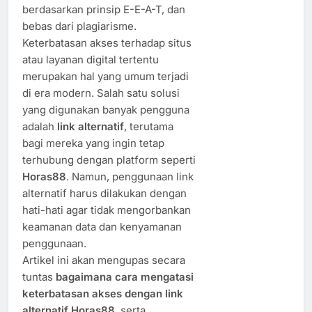
berdasarkan prinsip E-E-A-T, dan
bebas dari plagiarisme.
Keterbatasan akses terhadap situs
atau layanan digital tertentu
merupakan hal yang umum terjadi
di era modern. Salah satu solusi
yang digunakan banyak pengguna
adalah
link alternatif
, terutama
bagi mereka yang ingin tetap
terhubung dengan platform seperti
Horas88
. Namun, penggunaan link
alternatif harus dilakukan dengan
hati-hati agar tidak mengorbankan
keamanan data dan kenyamanan
penggunaan.
Artikel ini akan mengupas secara
tuntas
bagaimana cara mengatasi
keterbatasan akses dengan link
alternatif Horas88
, serta