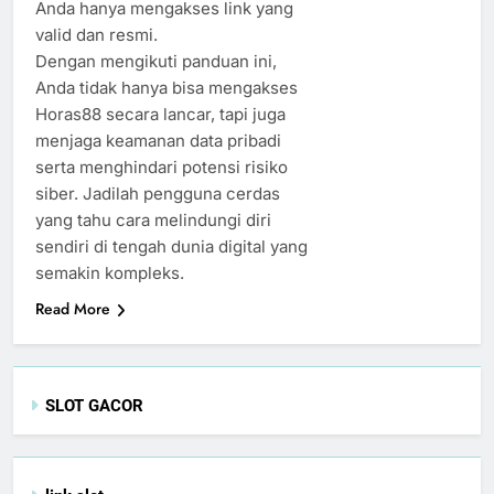
Anda hanya mengakses link yang
valid dan resmi.
Dengan mengikuti panduan ini,
Anda tidak hanya bisa mengakses
Horas88 secara lancar, tapi juga
menjaga keamanan data pribadi
serta menghindari potensi risiko
siber. Jadilah pengguna cerdas
yang tahu cara melindungi diri
sendiri di tengah dunia digital yang
semakin kompleks.
Read More
SLOT GACOR