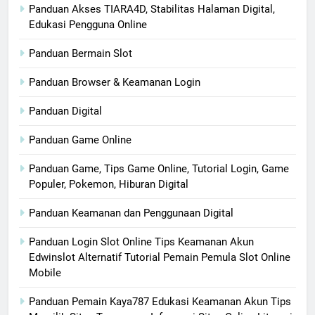
Panduan Akses TIARA4D, Stabilitas Halaman Digital,
Edukasi Pengguna Online
Panduan Bermain Slot
Panduan Browser & Keamanan Login
Panduan Digital
Panduan Game Online
Panduan Game, Tips Game Online, Tutorial Login, Game
Populer, Pokemon, Hiburan Digital
Panduan Keamanan dan Penggunaan Digital
Panduan Login Slot Online Tips Keamanan Akun
Edwinslot Alternatif Tutorial Pemain Pemula Slot Online
Mobile
Panduan Pemain Kaya787 Edukasi Keamanan Akun Tips