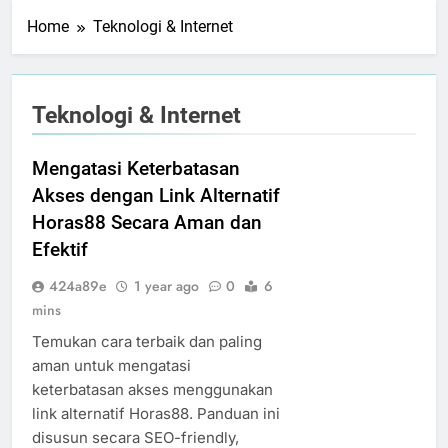
Home
Teknologi & Internet
Teknologi & Internet
Mengatasi Keterbatasan
Akses dengan Link Alternatif
Horas88 Secara Aman dan
Efektif
424a89e
1 year ago
0
6
mins
Temukan cara terbaik dan paling
aman untuk mengatasi
keterbatasan akses menggunakan
link alternatif Horas88. Panduan ini
disusun secara SEO-friendly,