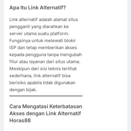
Apa Itu Link Alternatif?
Link alternatif adalah alamat situs
pengganti yang diarahkan ke
server utama suatu platform.
Fungsinya untuk melewati blokir
ISP dan tetap memberikan akses
kepada pengguna tanpa mengubah
fitur atau layanan dari situs utama.
Meskipun dari sisi teknis terlihat
sederhana, link alternatif bisa
berisiko apabila tidak digunakan
dengan bijak.
Cara Mengatasi Keterbatasan
Akses dengan Link Alternatif
Horas88