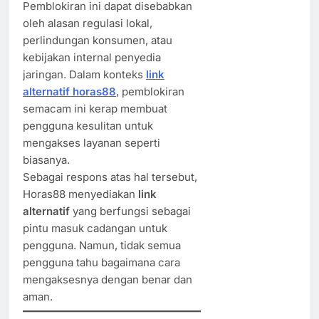
Pemblokiran ini dapat disebabkan
oleh alasan regulasi lokal,
perlindungan konsumen, atau
kebijakan internal penyedia
jaringan. Dalam konteks
link
alternatif horas88
, pemblokiran
semacam ini kerap membuat
pengguna kesulitan untuk
mengakses layanan seperti
biasanya.
Sebagai respons atas hal tersebut,
Horas88 menyediakan
link
alternatif
yang berfungsi sebagai
pintu masuk cadangan untuk
pengguna. Namun, tidak semua
pengguna tahu bagaimana cara
mengaksesnya dengan benar dan
aman.