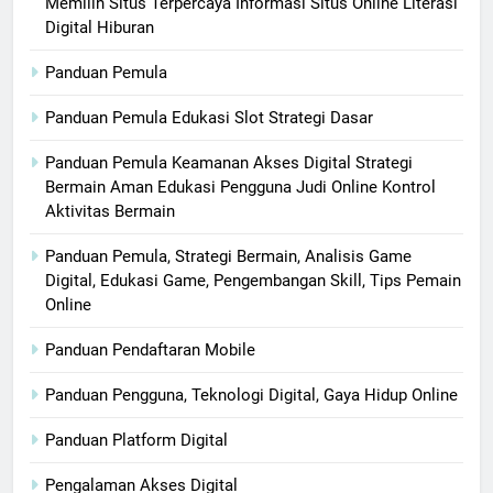
Memilih Situs Terpercaya Informasi Situs Online Literasi
Digital Hiburan
Panduan Pemula
Panduan Pemula Edukasi Slot Strategi Dasar
Panduan Pemula Keamanan Akses Digital Strategi
Bermain Aman Edukasi Pengguna Judi Online Kontrol
Aktivitas Bermain
Panduan Pemula, Strategi Bermain, Analisis Game
Digital, Edukasi Game, Pengembangan Skill, Tips Pemain
Online
Panduan Pendaftaran Mobile
Panduan Pengguna, Teknologi Digital, Gaya Hidup Online
Panduan Platform Digital
Pengalaman Akses Digital