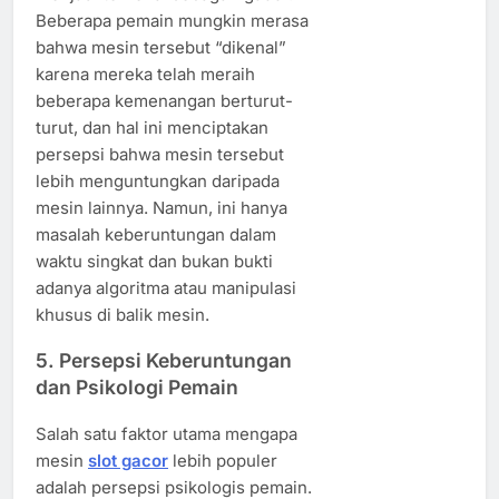
Beberapa pemain mungkin merasa
bahwa mesin tersebut “dikenal”
karena mereka telah meraih
beberapa kemenangan berturut-
turut, dan hal ini menciptakan
persepsi bahwa mesin tersebut
lebih menguntungkan daripada
mesin lainnya. Namun, ini hanya
masalah keberuntungan dalam
waktu singkat dan bukan bukti
adanya algoritma atau manipulasi
khusus di balik mesin.
5.
Persepsi Keberuntungan
dan Psikologi Pemain
Salah satu faktor utama mengapa
mesin
slot gacor
lebih populer
adalah persepsi psikologis pemain.