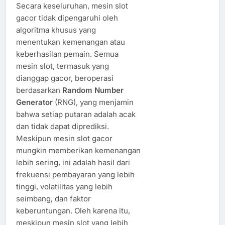
Secara keseluruhan, mesin slot
gacor tidak dipengaruhi oleh
algoritma khusus yang
menentukan kemenangan atau
keberhasilan pemain. Semua
mesin slot, termasuk yang
dianggap gacor, beroperasi
berdasarkan
Random Number
Generator
(RNG), yang menjamin
bahwa setiap putaran adalah acak
dan tidak dapat diprediksi.
Meskipun mesin slot gacor
mungkin memberikan kemenangan
lebih sering, ini adalah hasil dari
frekuensi pembayaran yang lebih
tinggi, volatilitas yang lebih
seimbang, dan faktor
keberuntungan. Oleh karena itu,
meskipun mesin slot yang lebih