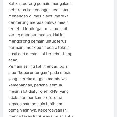
Ketika seorang pemain mengalami
beberapa kemenangan kecil atau
menengah di mesin slot, mereka
cenderung merasa bahwa mesin
tersebut lebih “gacor” atau lebih
sering memberi hadiah. Hal ini
mendorong pemain untuk terus
bermain, meskipun secara teknis
hasil dari mesin slot tersebut tetap
acak.
Pemain sering kali mencari pola
atau “keberuntungan” pada mesin
yang mereka anggap membawa
kemenangan, padahal semua
mesin slot diatur oleh RNG, yang
tidak memberikan preferensi
kepada satu pemain lebih dari
pemain lainnya. Kepercayaan ini
menciptakan lingkaran umpan balik