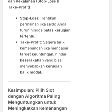
dan Kekalahan (Stop-Loss &
Take-Profit)
Stop-Loss:
Hentikan
permainan jika saldo Anda
turun hingga
batas kerugian
tertentu
.
Take-Profit:
Segera tarik
kemenangan jika mencapai
target keuntungan
, hindari
keserakahan
yang bisa
menyebabkan
kerugian
balik modal
.
Kesimpulan: Pilih Slot
dengan Algoritma Paling
Menguntungkan untuk
Meningkatkan Kemenangan