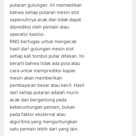
putaran gulungan. Ini memastikan
bahwa setiap putaran mesin slot
sepenuhnya acak dan tidak dapat
diprediksi oleh pemain atau
operator kasino.
RNG bertugas untuk mengacak
hasil dari gulungan mesin slot
setiap kali tombol putar ditekan. Ini
berarti bahwa tidak ada pola atau
cara untuk memprediksi kapan
mesin akan memberikan
pembayaran besar atau kecil. Hasil
dari setiap putaran adalah murni
acak dan bergantung pada
keberuntungan pemain, bukan
pada faktor eksternal atau
algoritma yang menguntungkan
satu pemain lebih dari yang lain.