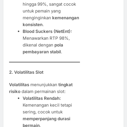
hingga 99%, sangat cocok
untuk pemain yang
menginginkan
kemenangan
konsisten
.
Blood Suckers (NetEnt):
Menawarkan RTP 98%,
dikenal dengan
pola
pembayaran stabil
.
2. Volatilitas Slot
Volatilitas
menunjukkan
tingkat
risiko
dalam permainan slot:
Volatilitas Rendah:
Kemenangan kecil tetapi
sering, cocok untuk
memperpanjang durasi
bermain
.