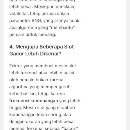
lebih besar. Meskipun demikian,
volatilitas tetap berada dalam
parameter RNG, yang artinya tidak
ada algoritma yang “membantu”
pemain untuk menang.
4.
Mengapa Beberapa Slot
Gacor Lebih Dikenal?
Faktor yang membuat mesin slot
lebih terkenal atau lebih disukai
oleh pemain bukan karena
algoritma yang mempengaruhi
keberhasilan, tetapi karena
frekuensi kemenangan
yang lebih
tinggi. Mesin slot yang memberi
kemenangan lebih sering atau
dengan ukuran yang lebih besar
menjadi terkenal sebagai “gacor.”