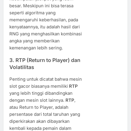
besar. Meskipun ini bisa terasa
seperti algoritma yang
memengaruhi keberhasilan, pada
kenyataannya, itu adalah hasil dari
RNG yang menghasilkan kombinasi
angka yang memberikan
kemenangan lebih sering.
3.
RTP (Return to Player) dan
Volatilitas
Penting untuk dicatat bahwa mesin
slot gacor biasanya memiliki
RTP
yang lebih tinggi dibandingkan
dengan mesin slot lainnya.
RTP
,
atau Return to Player, adalah
persentase dari total taruhan yang
diperkirakan akan dibayarkan
kembali kepada pemain dalam