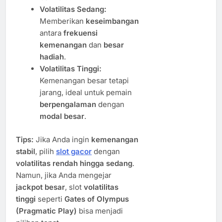
Volatilitas Sedang:
Memberikan
keseimbangan
antara
frekuensi
kemenangan
dan
besar
hadiah
.
Volatilitas Tinggi:
Kemenangan besar tetapi
jarang, ideal untuk pemain
berpengalaman
dengan
modal besar
.
Tips:
Jika Anda ingin
kemenangan
stabil
, pilih
slot gacor
dengan
volatilitas rendah hingga sedang
.
Namun, jika Anda mengejar
jackpot besar
, slot
volatilitas
tinggi
seperti
Gates of Olympus
(Pragmatic Play)
bisa menjadi