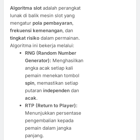
Algoritma slot
adalah perangkat
lunak di balik mesin slot yang
mengatur
pola pembayaran
,
frekuensi kemenangan
, dan
tingkat risiko
dalam permainan.
Algoritma ini bekerja melalui:
RNG (Random Number
Generator):
Menghasilkan
angka acak setiap kali
pemain menekan tombol
spin
, memastikan setiap
putaran
independen
dan
acak
.
RTP (Return to Player):
Menunjukkan persentase
pengembalian kepada
pemain dalam jangka
panjang.