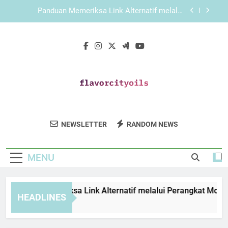
Skip
Panduan Mengatasi Pengalihan Halaman pada
to
KAYA787 Alternatif
content
Panduan Mengakses KAYA787 Alternatif melalui
Browser Mobile
Panduan Memeriksa Link Alternatif melalui
Perangkat Mobile dan Desktop secara Aman
Panduan Memeriksa Link Alternatif melalui
Mobile dan Desktop secara Aman
Panduan Mengatasi Pengalihan Halaman pada
KAYA787 Alternatif
Flavor City Oils
Dapatkan Minyak Esensial Dan Rempah
Panduan Mengakses KAYA787 Alternatif melalui
NEWSLETTER
RANDOM NEWS
Browser Mobile
Pilihan Di Flavor City Oils.
MENU
nduan Memeriksa Link Alternatif melalui Perangkat Mobile d
HEADLINES
Weeks Ago