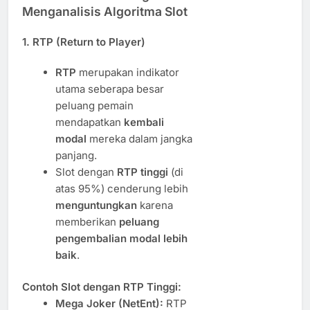
Menganalisis Algoritma Slot
1. RTP (Return to Player)
RTP
merupakan indikator
utama seberapa besar
peluang pemain
mendapatkan
kembali
modal
mereka dalam jangka
panjang.
Slot dengan
RTP tinggi
(di
atas 95%) cenderung lebih
menguntungkan
karena
memberikan
peluang
pengembalian modal lebih
baik
.
Contoh Slot dengan RTP Tinggi:
Mega Joker (NetEnt):
RTP