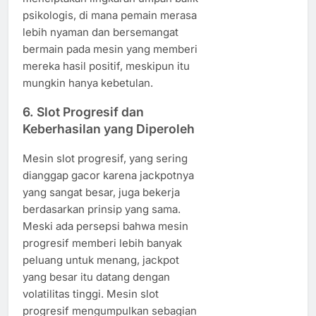
psikologis, di mana pemain merasa
lebih nyaman dan bersemangat
bermain pada mesin yang memberi
mereka hasil positif, meskipun itu
mungkin hanya kebetulan.
6.
Slot Progresif dan
Keberhasilan yang Diperoleh
Mesin slot progresif, yang sering
dianggap gacor karena jackpotnya
yang sangat besar, juga bekerja
berdasarkan prinsip yang sama.
Meski ada persepsi bahwa mesin
progresif memberi lebih banyak
peluang untuk menang, jackpot
yang besar itu datang dengan
volatilitas tinggi. Mesin slot
progresif mengumpulkan sebagian