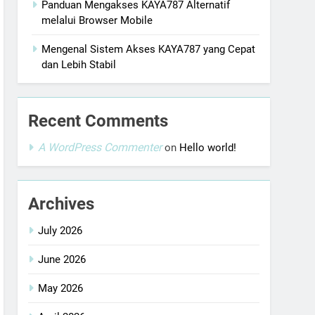
Panduan Mengakses KAYA787 Alternatif
melalui Browser Mobile
Mengenal Sistem Akses KAYA787 yang Cepat
dan Lebih Stabil
Recent Comments
A WordPress Commenter
on
Hello world!
Archives
July 2026
June 2026
May 2026