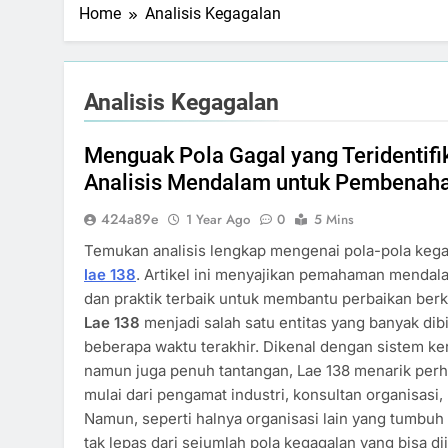
Home
Analisis Kegagalan
Analisis Kegagalan
Menguak Pola Gagal yang Teridentifik
Analisis Mendalam untuk Pembenaha
424a89e
1 Year Ago
0
5 Mins
Temukan analisis lengkap mengenai pola-pola kega
lae 138
. Artikel ini menyajikan pemahaman mendal
dan praktik terbaik untuk membantu perbaikan berk
Lae 138
menjadi salah satu entitas yang banyak di
beberapa waktu terakhir. Dikenal dengan sistem ke
namun juga penuh tantangan, Lae 138 menarik perha
mulai dari pengamat industri, konsultan organisasi,
Namun, seperti halnya organisasi lain yang tumbuh
tak lepas dari sejumlah pola kegagalan yang bisa dii