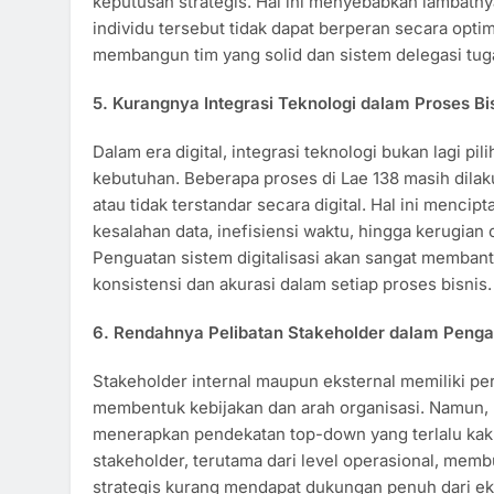
keputusan strategis. Hal ini menyebabkan lambatny
individu tersebut tidak dapat berperan secara optim
membangun tim yang solid dan sistem delegasi tu
5. Kurangnya Integrasi Teknologi dalam Proses Bi
Dalam era digital, integrasi teknologi bukan lagi pil
kebutuhan. Beberapa proses di Lae 138 masih dila
atau tidak terstandar secara digital. Hal ini mencip
kesalahan data, inefisiensi waktu, hingga kerugian 
Penguatan sistem digitalisasi akan sangat memban
konsistensi dan akurasi dalam setiap proses bisnis.
6. Rendahnya Pelibatan Stakeholder dalam Peng
Stakeholder internal maupun eksternal memiliki pe
membentuk kebijakan dan arah organisasi. Namun,
menerapkan pendekatan top-down yang terlalu kak
stakeholder, terutama dari level operasional, mem
strategis kurang mendapat dukungan penuh dari eks