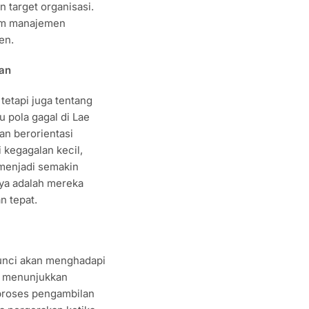
 target organisasi.
tem manajemen
en.
tan
 tetapi juga tentang
u pola gagal di Lae
an berorientasi
 kegagalan kecil,
 menjadi semakin
ya adalah mereka
n tepat.
kunci akan menghadapi
38 menunjukkan
 proses pengambilan