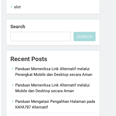
slot
Search
SEARCH
Recent Posts
Panduan Memeriksa Link Alternatif melalui
Perangkat Mobile dan Desktop secara Aman
Panduan Memeriksa Link Alternatif melalui
Mobile dan Desktop secara Aman
Panduan Mengatasi Pengalihan Halaman pada
KAYA787 Alternatif