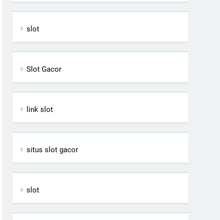
slot
Slot Gacor
link slot
situs slot gacor
slot