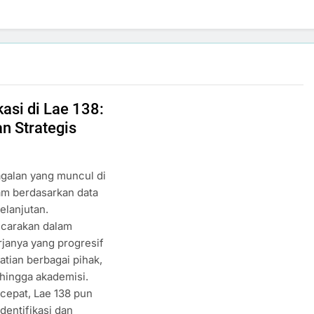
asi di Lae 138:
n Strategis
galan yang muncul di
am berdasarkan data
elanjutan.
bicarakan dalam
rjanya yang progresif
tian berbagai pihak,
 hingga akademisi.
 cepat, Lae 138 pun
dentifikasi dan