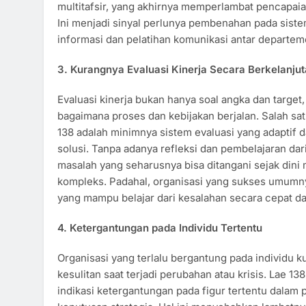
multitafsir, yang akhirnya memperlambat pencapaian
Ini menjadi sinyal perlunya pembenahan pada sis
informasi dan pelatihan komunikasi antar departem
3. Kurangnya Evaluasi Kinerja Secara Berkelanju
Evaluasi kinerja bukan hanya soal angka dan target,
bagaimana proses dan kebijakan berjalan. Salah sat
138 adalah minimnya sistem evaluasi yang adaptif d
solusi. Tanpa adanya refleksi dan pembelajaran dari
masalah yang seharusnya bisa ditangani sejak dini
kompleks. Padahal, organisasi yang sukses umumn
yang mampu belajar dari kesalahan secara cepat da
4. Ketergantungan pada Individu Tertentu
Organisasi yang terlalu bergantung pada individu 
kesulitan saat terjadi perubahan atau krisis. Lae 1
indikasi ketergantungan pada figur tertentu dalam