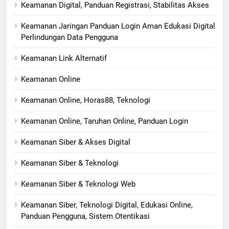
Keamanan Digital, Panduan Registrasi, Stabilitas Akses
Keamanan Jaringan Panduan Login Aman Edukasi Digital
Perlindungan Data Pengguna
Keamanan Link Alternatif
Keamanan Online
Keamanan Online, Horas88, Teknologi
Keamanan Online, Taruhan Online, Panduan Login
Keamanan Siber & Akses Digital
Keamanan Siber & Teknologi
Keamanan Siber & Teknologi Web
Keamanan Siber, Teknologi Digital, Edukasi Online,
Panduan Pengguna, Sistem Otentikasi