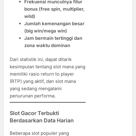
Frekuensi munculnya fitur
bonus (free spin, multiplier,
wild)
Jumlah kemenangan besar
(big win/mega win)
Jam bermain tertinggi dan
zona waktu dominan
Dari statistik ini, dapat ditarik
kesimpulan tentang slot mana yang
memiliki rasio return to player
(RTP) yang aktif, dan slot mana
yang sedang mengalami
penurunan performa.
Slot Gacor Terbukti
Berdasarkan Data Harian
Beberapa slot populer yang