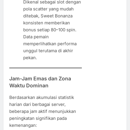
Dikenal sebagai slot dengan
pola scatter yang mudah
ditebak, Sweet Bonanza
konsisten memberikan
bonus setiap 80–100 spin.
Data pemain
memperlihatkan performa
unggul terutama di akhir
pekan.
Jam-Jam Emas dan Zona
Waktu Dominan
Berdasarkan akumulasi statistik
harian dari berbagai server,
beberapa jam aktif menunjukkan
peningkatan signifikan pada
kemenangan: