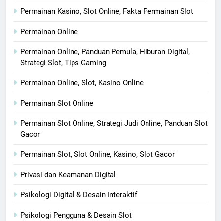
Permainan Kasino, Slot Online, Fakta Permainan Slot
Permainan Online
Permainan Online, Panduan Pemula, Hiburan Digital,
Strategi Slot, Tips Gaming
Permainan Online, Slot, Kasino Online
Permainan Slot Online
Permainan Slot Online, Strategi Judi Online, Panduan Slot
Gacor
Permainan Slot, Slot Online, Kasino, Slot Gacor
Privasi dan Keamanan Digital
Psikologi Digital & Desain Interaktif
Psikologi Pengguna & Desain Slot