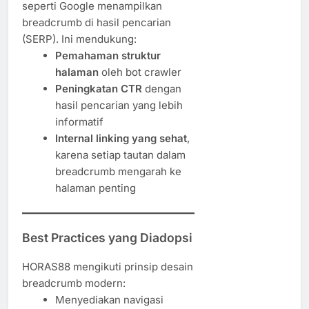
seperti Google menampilkan
breadcrumb di hasil pencarian
(SERP). Ini mendukung:
Pemahaman struktur
halaman
oleh bot crawler
Peningkatan CTR
dengan
hasil pencarian yang lebih
informatif
Internal linking yang sehat
,
karena setiap tautan dalam
breadcrumb mengarah ke
halaman penting
Best Practices yang Diadopsi
HORAS88 mengikuti prinsip desain
breadcrumb modern:
Menyediakan navigasi