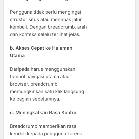
Pengguna tidak perlu mengingat
struktur situs atau menebak jalur
kembali. Dengan breadcrumb, arah
dan konteks selalu terlihat jelas.
b.
Akses Cepat ke Halaman
Utama
Daripada harus menggunakan
tombol navigasi utama atau
browser, breadcrumb
memungkinkan satu klik langsung
ke bagian sebelumnya.
c.
Meningkatkan Rasa Kontrol
Breadcrumb memberikan rasa
kendali kepada pengguna karena