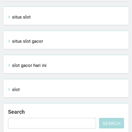
situs slot
situs slot gacor
slot gacor hari ini
slot
Search
SEARCH