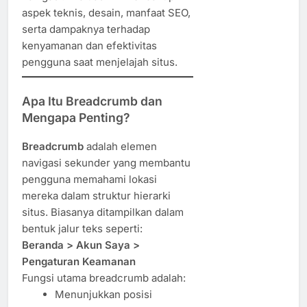
aspek teknis, desain, manfaat SEO,
serta dampaknya terhadap
kenyamanan dan efektivitas
pengguna saat menjelajah situs.
Apa Itu Breadcrumb dan
Mengapa Penting?
Breadcrumb
adalah elemen
navigasi sekunder yang membantu
pengguna memahami lokasi
mereka dalam struktur hierarki
situs. Biasanya ditampilkan dalam
bentuk jalur teks seperti:
Beranda > Akun Saya >
Pengaturan Keamanan
Fungsi utama breadcrumb adalah:
Menunjukkan posisi