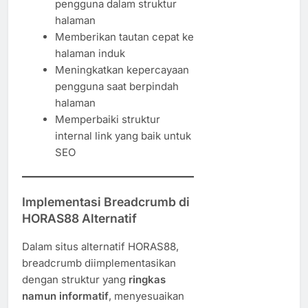
pengguna dalam struktur
halaman
Memberikan tautan cepat ke
halaman induk
Meningkatkan kepercayaan
pengguna saat berpindah
halaman
Memperbaiki struktur
internal link yang baik untuk
SEO
Implementasi Breadcrumb di
HORAS88 Alternatif
Dalam situs alternatif HORAS88,
breadcrumb diimplementasikan
dengan struktur yang
ringkas
namun informatif
, menyesuaikan