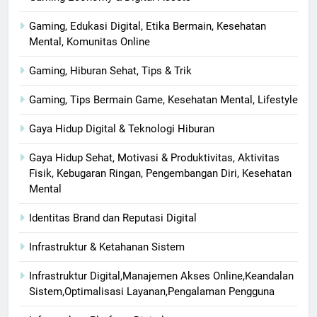
Gaming, Edukasi Digital, Etika Bermain, Kesehatan
Mental, Komunitas Online
Gaming, Hiburan Sehat, Tips & Trik
Gaming, Tips Bermain Game, Kesehatan Mental, Lifestyle
Gaya Hidup Digital & Teknologi Hiburan
Gaya Hidup Sehat, Motivasi & Produktivitas, Aktivitas
Fisik, Kebugaran Ringan, Pengembangan Diri, Kesehatan
Mental
Identitas Brand dan Reputasi Digital
Infrastruktur & Ketahanan Sistem
Infrastruktur Digital,Manajemen Akses Online,Keandalan
Sistem,Optimalisasi Layanan,Pengalaman Pengguna