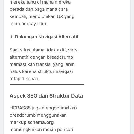
mereka tahu di mana mereka
berada dan bagaimana cara
kembali, menciptakan UX yang
lebih percaya diri.
d.
Dukungan Navigasi Alternatif
Saat situs utama tidak aktif, versi
alternatif dengan breadcrumb
memastikan transisi yang lebih
halus karena struktur navigasi
tetap dikenali.
Aspek SEO dan Struktur Data
HORAS88 juga mengoptimalkan
breadcrumb menggunakan
markup schema.org
,
memungkinkan mesin pencari