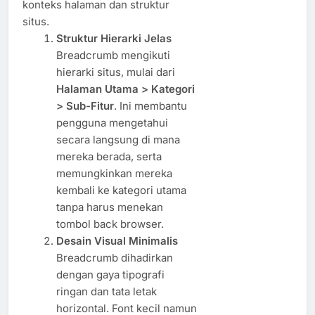
konteks halaman dan struktur
situs.
Struktur Hierarki Jelas
Breadcrumb mengikuti
hierarki situs, mulai dari
Halaman Utama > Kategori
> Sub-Fitur
. Ini membantu
pengguna mengetahui
secara langsung di mana
mereka berada, serta
memungkinkan mereka
kembali ke kategori utama
tanpa harus menekan
tombol back browser.
Desain Visual Minimalis
Breadcrumb dihadirkan
dengan gaya tipografi
ringan dan tata letak
horizontal. Font kecil namun