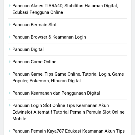
Panduan Akses TIARA4D, Stabilitas Halaman Digital,
Edukasi Pengguna Online
Panduan Bermain Slot
Panduan Browser & Keamanan Login
Panduan Digital
Panduan Game Online
Panduan Game, Tips Game Online, Tutorial Login, Game
Populer, Pokemon, Hiburan Digital
Panduan Keamanan dan Penggunaan Digital
Panduan Login Slot Online Tips Keamanan Akun
Edwinslot Alternatif Tutorial Pemain Pemula Slot Online
Mobile
Panduan Pemain Kaya787 Edukasi Keamanan Akun Tips