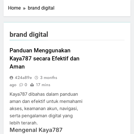
Home
brand digital
brand digital
Panduan Menggunakan
Kaya787 secara Efektif dan
Aman
424a89e
3 months
ago
0
17 mins
Kaya787 dibahas dalam panduan
aman dan efektif untuk memahami
akses, keamanan akun, navigasi,
serta pengalaman digital yang
lebih terarah.
Mengenal Kaya787