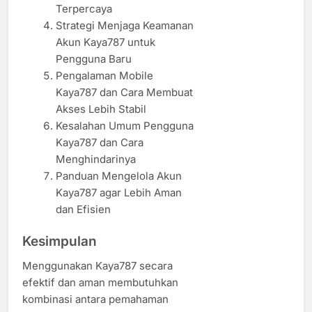
Terpercaya
Strategi Menjaga Keamanan
Akun Kaya787 untuk
Pengguna Baru
Pengalaman Mobile
Kaya787 dan Cara Membuat
Akses Lebih Stabil
Kesalahan Umum Pengguna
Kaya787 dan Cara
Menghindarinya
Panduan Mengelola Akun
Kaya787 agar Lebih Aman
dan Efisien
Kesimpulan
Menggunakan Kaya787 secara
efektif dan aman membutuhkan
kombinasi antara pemahaman