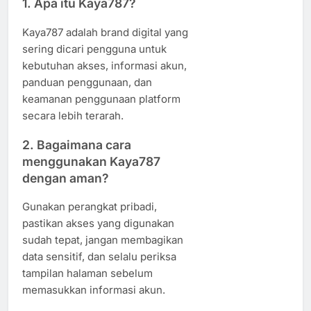
1. Apa itu Kaya787?
Kaya787 adalah brand digital yang
sering dicari pengguna untuk
kebutuhan akses, informasi akun,
panduan penggunaan, dan
keamanan penggunaan platform
secara lebih terarah.
2. Bagaimana cara
menggunakan Kaya787
dengan aman?
Gunakan perangkat pribadi,
pastikan akses yang digunakan
sudah tepat, jangan membagikan
data sensitif, dan selalu periksa
tampilan halaman sebelum
memasukkan informasi akun.