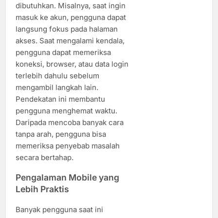
dibutuhkan. Misalnya, saat ingin
masuk ke akun, pengguna dapat
langsung fokus pada halaman
akses. Saat mengalami kendala,
pengguna dapat memeriksa
koneksi, browser, atau data login
terlebih dahulu sebelum
mengambil langkah lain.
Pendekatan ini membantu
pengguna menghemat waktu.
Daripada mencoba banyak cara
tanpa arah, pengguna bisa
memeriksa penyebab masalah
secara bertahap.
Pengalaman Mobile yang
Lebih Praktis
Banyak pengguna saat ini