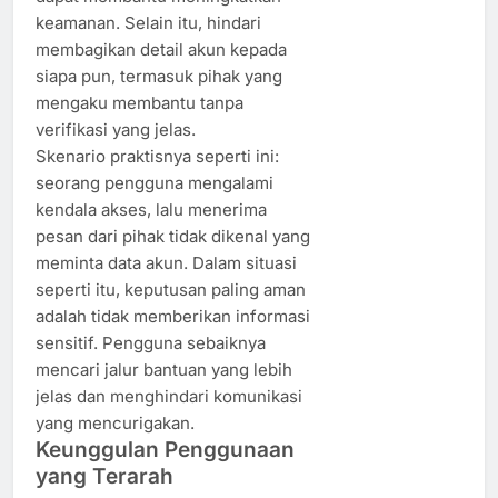
keamanan. Selain itu, hindari
membagikan detail akun kepada
siapa pun, termasuk pihak yang
mengaku membantu tanpa
verifikasi yang jelas.
Skenario praktisnya seperti ini:
seorang pengguna mengalami
kendala akses, lalu menerima
pesan dari pihak tidak dikenal yang
meminta data akun. Dalam situasi
seperti itu, keputusan paling aman
adalah tidak memberikan informasi
sensitif. Pengguna sebaiknya
mencari jalur bantuan yang lebih
jelas dan menghindari komunikasi
yang mencurigakan.
Keunggulan Penggunaan
yang Terarah