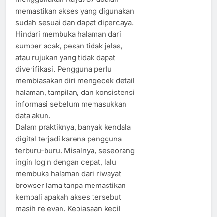
memastikan akses yang digunakan
sudah sesuai dan dapat dipercaya.
Hindari membuka halaman dari
sumber acak, pesan tidak jelas,
atau rujukan yang tidak dapat
diverifikasi. Pengguna perlu
membiasakan diri mengecek detail
halaman, tampilan, dan konsistensi
informasi sebelum memasukkan
data akun.
Dalam praktiknya, banyak kendala
digital terjadi karena pengguna
terburu-buru. Misalnya, seseorang
ingin login dengan cepat, lalu
membuka halaman dari riwayat
browser lama tanpa memastikan
kembali apakah akses tersebut
masih relevan. Kebiasaan kecil