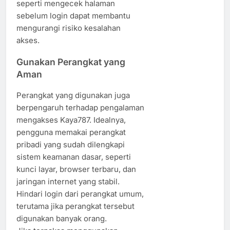
seperti mengecek halaman
sebelum login dapat membantu
mengurangi risiko kesalahan
akses.
Gunakan Perangkat yang
Aman
Perangkat yang digunakan juga
berpengaruh terhadap pengalaman
mengakses Kaya787. Idealnya,
pengguna memakai perangkat
pribadi yang sudah dilengkapi
sistem keamanan dasar, seperti
kunci layar, browser terbaru, dan
jaringan internet yang stabil.
Hindari login dari perangkat umum,
terutama jika perangkat tersebut
digunakan banyak orang.