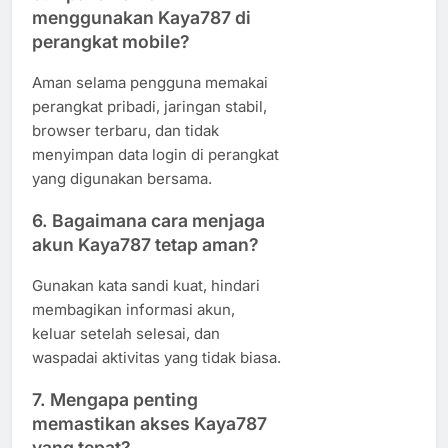
menggunakan Kaya787 di
perangkat mobile?
Aman selama pengguna memakai
perangkat pribadi, jaringan stabil,
browser terbaru, dan tidak
menyimpan data login di perangkat
yang digunakan bersama.
6. Bagaimana cara menjaga
akun Kaya787 tetap aman?
Gunakan kata sandi kuat, hindari
membagikan informasi akun,
keluar setelah selesai, dan
waspadai aktivitas yang tidak biasa.
7. Mengapa penting
memastikan akses Kaya787
yang tepat?