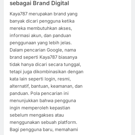
sebagai Brand Digital
Kaya787 merupakan brand yang
banyak dicari pengguna ketika
mereka membutuhkan akses,
informasi akun, dan panduan
penggunaan yang lebih jelas.
Dalam pencarian Google, nama
brand seperti Kaya787 biasanya
tidak hanya dicari secara tunggal,
tetapi juga dikombinasikan dengan
kata lain seperti login, resmi,
alternatif, bantuan, keamanan, dan
panduan. Pola pencarian ini
menunjukkan bahwa pengguna
ingin memperoleh kepastian
sebelum mengakses atau
menggunakan sebuah platform.
Bagi pengguna baru, memahami