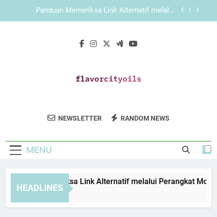
Skip
Panduan Mengatasi Pengalihan Halaman pada
to
KAYA787 Alternatif
content
Panduan Mengakses KAYA787 Alternatif melalui
Browser Mobile
Panduan Memeriksa Link Alternatif melalui
Perangkat Mobile dan Desktop secara Aman
Panduan Memeriksa Link Alternatif melalui
Mobile dan Desktop secara Aman
Panduan Mengatasi Pengalihan Halaman pada
KAYA787 Alternatif
Flavor City Oils
Dapatkan Minyak Esensial Dan Rempah
Panduan Mengakses KAYA787 Alternatif melalui
NEWSLETTER
RANDOM NEWS
Browser Mobile
Pilihan Di Flavor City Oils.
MENU
nduan Memeriksa Link Alternatif melalui Perangkat Mobile d
HEADLINES
Weeks Ago