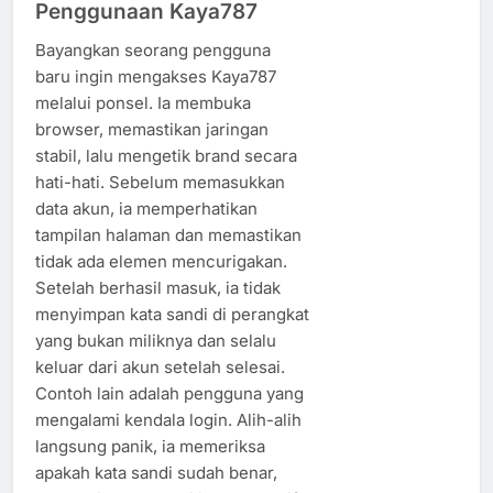
Penggunaan Kaya787
Bayangkan seorang pengguna
baru ingin mengakses Kaya787
melalui ponsel. Ia membuka
browser, memastikan jaringan
stabil, lalu mengetik brand secara
hati-hati. Sebelum memasukkan
data akun, ia memperhatikan
tampilan halaman dan memastikan
tidak ada elemen mencurigakan.
Setelah berhasil masuk, ia tidak
menyimpan kata sandi di perangkat
yang bukan miliknya dan selalu
keluar dari akun setelah selesai.
Contoh lain adalah pengguna yang
mengalami kendala login. Alih-alih
langsung panik, ia memeriksa
apakah kata sandi sudah benar,