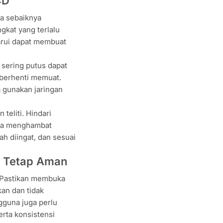
4D
a sebaiknya
gkat yang terlalu
arui dapat membuat
g sering putus dapat
 berhenti memuat.
 gunakan jaringan
teliti. Hindari
isa menghambat
h diingat, dan sesuai
 Tetap Aman
 Pastikan membuka
an dan tidak
gguna juga perlu
rta konsistensi