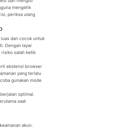
ksi dan mengisi
ngguna mengetik
isi, periksa ulang
p
 luas dan cocok untuk
ti. Dengan layar
risiko salah ketik
rti ekstensi browser
amanan yang terlalu
l, coba gunakan mode
berjalan optimal.
terutama saat
m keamanan akun.