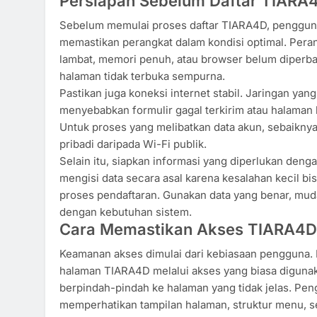
Persiapan Sebelum Daftar TIARA
Sebelum memulai proses daftar TIARA4D, penggun
memastikan perangkat dalam kondisi optimal. Peran
lambat, memori penuh, atau browser belum diperb
halaman tidak terbuka sempurna.
Pastikan juga koneksi internet stabil. Jaringan yan
menyebabkan formulir gagal terkirim atau halaman
Untuk proses yang melibatkan data akun, sebaiknya
pribadi daripada Wi-Fi publik.
Selain itu, siapkan informasi yang diperlukan dengan 
mengisi data secara asal karena kesalahan kecil b
proses pendaftaran. Gunakan data yang benar, muda
dengan kebutuhan sistem.
Cara Memastikan Akses TIARA4D
Keamanan akses dimulai dari kebiasaan pengguna.
halaman TIARA4D melalui akses yang biasa digunak
berpindah-pindah ke halaman yang tidak jelas. Pen
memperhatikan tampilan halaman, struktur menu, se