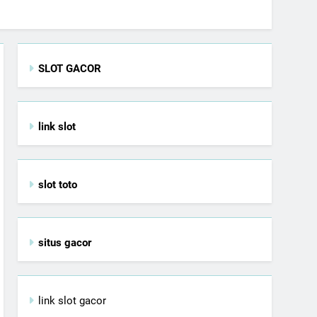
SLOT GACOR
link slot
slot toto
situs gacor
link slot gacor