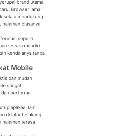
yerupai brand utama.
baru. Browser lama
ak selalu mendukung
, halaman biasanya
formasi seperti
mpan secara mandiri.
an kendalanya tanpa
gkat Mobile
aktis dan mudah
ile sangat
, dan performa
utup aplikasi lain
an di latar belakang
a halaman terasa