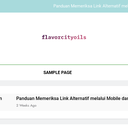
Panduan Memeriksa Link Alternatif me
Panduan Mengatasi Pengal
Panduan Mengakses KAYA7
Panduan Memeriksa Link Alternatif melalui Pera
vor City Oils
Panduan Memeriksa Link Alternatif me
inyak Esensial Dan Rempah Pilihan Di Flavor City Oils.
Panduan Mengatasi Pengal
SAMPLE PAGE
Panduan Mengakses KAYA7
uan Memeriksa Link Alternatif melalui Mobile dan Desktop 
ks Ago