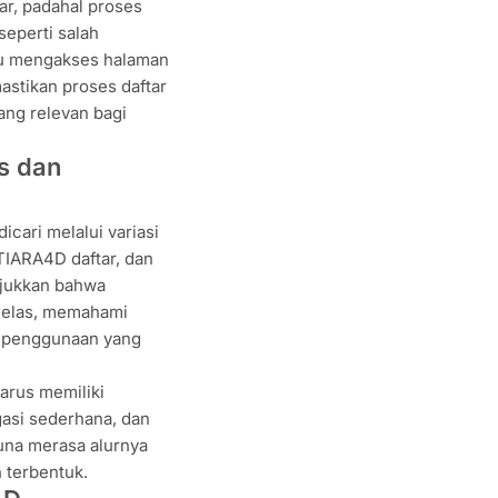
r, padahal proses
seperti salah
au mengakses halaman
astikan proses daftar
ang relevan bagi
s dan
icari melalui variasi
TIARA4D daftar, dan
njukkan bahwa
jelas, memahami
n penggunaan yang
harus memiliki
gasi sederhana, dan
una merasa alurnya
 terbentuk.