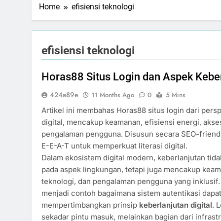
Home
efisiensi teknologi
efisiensi teknologi
Horas88 Situs Login dan Aspek Keber
424a89e
11 Months Ago
0
5 Mins
Artikel ini membahas Horas88 situs login dari persp
digital, mencakup keamanan, efisiensi energi, akses
pengalaman pengguna. Disusun secara SEO-friendl
E-E-A-T untuk memperkuat literasi digital.
Dalam ekosistem digital modern, keberlanjutan tid
pada aspek lingkungan, tetapi juga mencakup keama
teknologi, dan pengalaman pengguna yang inklusif
menjadi contoh bagaimana sistem autentikasi dapa
mempertimbangkan prinsip
keberlanjutan digital
. 
sekadar pintu masuk, melainkan bagian dari infrastr