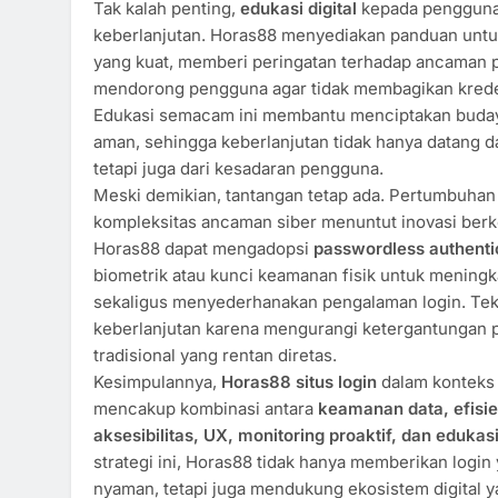
Tak kalah penting,
edukasi digital
kepada pengguna
keberlanjutan. Horas88 menyediakan panduan un
yang kuat, memberi peringatan terhadap ancaman p
mendorong pengguna agar tidak membagikan krede
Edukasi semacam ini membantu menciptakan budaya
aman, sehingga keberlanjutan tidak hanya datang dar
tetapi juga dari kesadaran pengguna.
Meski demikian, tantangan tetap ada. Pertumbuha
kompleksitas ancaman siber menuntut inovasi berk
Horas88 dapat mengadopsi
passwordless authenti
biometrik atau kunci keamanan fisik untuk mening
sekaligus menyederhanakan pengalaman login. Tek
keberlanjutan karena mengurangi ketergantungan
tradisional yang rentan diretas.
Kesimpulannya,
Horas88 situs login
dalam konteks k
mencakup kombinasi antara
keamanan data, efisie
aksesibilitas, UX, monitoring proaktif, dan edukasi 
strategi ini, Horas88 tidak hanya memberikan logi
nyaman, tetapi juga mendukung ekosistem digital ya