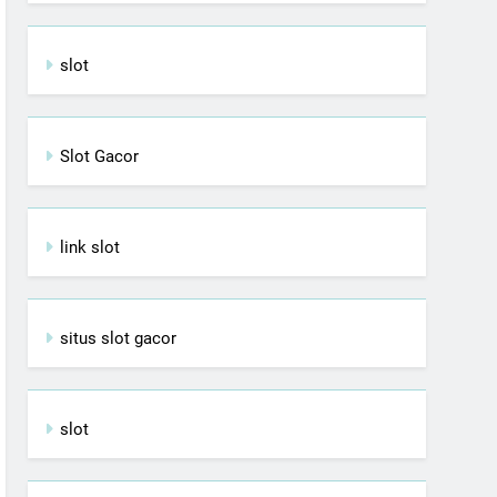
slot
Slot Gacor
link slot
situs slot gacor
slot