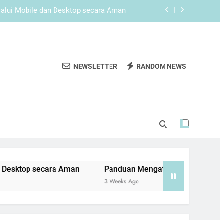
lalui Mobile dan Desktop secara Aman
ihan Halaman pada KAYA787 Alternatif
87 Alternatif melalui Browser Mobile
NEWSLETTER
RANDOM NEWS
ngkat Mobile dan Desktop secara Aman
lalui Mobile dan Desktop secara Aman
ihan Halaman pada KAYA787 Alternatif
87 Alternatif melalui Browser Mobile
ecara Aman
Panduan Mengatasi Pengalihan Halaman pad
3 Weeks Ago