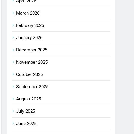
April 2026
March 2026
February 2026
January 2026
December 2025
November 2025
October 2025
September 2025
August 2025
July 2025
June 2025