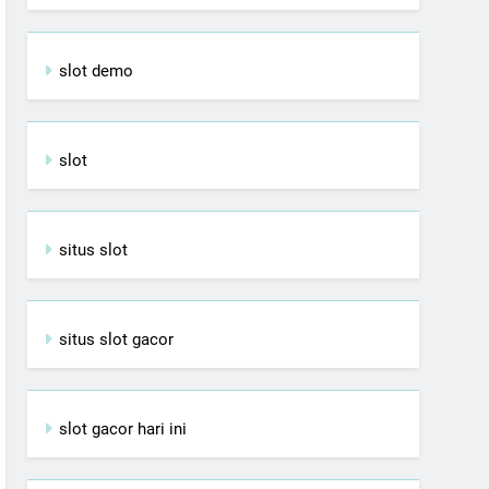
slot demo
slot
situs slot
situs slot gacor
slot gacor hari ini