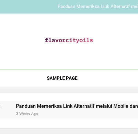
Panduan Memeriksa Link Alternatif me
Panduan Mengatasi Pengal
Panduan Mengakses KAYA7
Panduan Memeriksa Link Alternatif melalui Pera
vor City Oils
Panduan Memeriksa Link Alternatif me
inyak Esensial Dan Rempah Pilihan Di Flavor City Oils.
Panduan Mengatasi Pengal
SAMPLE PAGE
Panduan Mengakses KAYA7
uan Memeriksa Link Alternatif melalui Mobile dan Desktop s
ks Ago