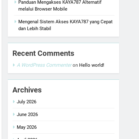
Panduan Mengakses KAYA787 Alternatif
melalui Browser Mobile
Mengenal Sistem Akses KAYA787 yang Cepat
dan Lebih Stabil
Recent Comments
A WordPress Commenter
on
Hello world!
Archives
July 2026
June 2026
May 2026