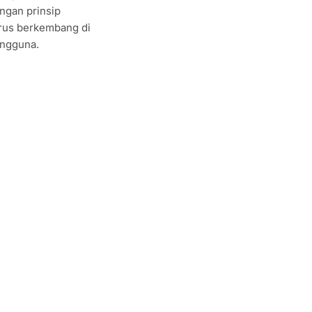
ngan prinsip
erus berkembang di
engguna.