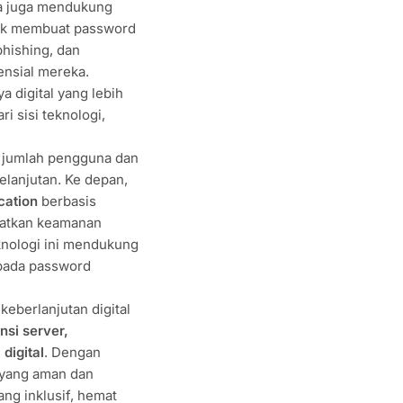
 juga mendukung
tuk membuat password
hishing, dan
nsial mereka.
 digital yang lebih
i sisi teknologi,
n jumlah pengguna dan
elanjutan. Ke depan,
cation
berbasis
katkan keamanan
nologi ini mendukung
 pada password
eberlanjutan digital
nsi server,
digital
. Dengan
n yang aman dan
ng inklusif, hemat