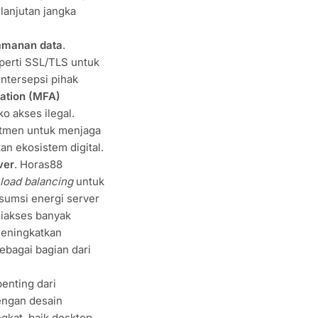
anjutan jangka
amanan data
.
perti SSL/TLS untuk
intersepsi pihak
cation (MFA)
 akses ilegal.
itmen untuk menjaga
an ekosistem digital.
ver
. Horas88
load balancing
untuk
nsumsi energi server
 diakses banyak
meningkatkan
ebagai bagian dari
enting dari
engan desain
gkat, baik desktop