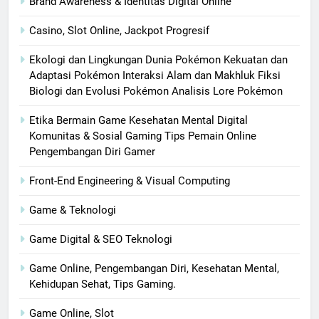
Brand Awareness & Identitas Digital Online
Casino, Slot Online, Jackpot Progresif
Ekologi dan Lingkungan Dunia Pokémon Kekuatan dan
Adaptasi Pokémon Interaksi Alam dan Makhluk Fiksi
Biologi dan Evolusi Pokémon Analisis Lore Pokémon
Etika Bermain Game Kesehatan Mental Digital
Komunitas & Sosial Gaming Tips Pemain Online
Pengembangan Diri Gamer
Front-End Engineering & Visual Computing
Game & Teknologi
Game Digital & SEO Teknologi
Game Online, Pengembangan Diri, Kesehatan Mental,
Kehidupan Sehat, Tips Gaming.
Game Online, Slot