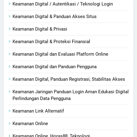
Keamanan Digital / Autentikasi / Teknologi Login
Keamanan Digital & Panduan Akses Situs
Keamanan Digital & Privasi
Keamanan Digital & Proteksi Finansial
Keamanan Digital dan Evaluasi Platform Online
Keamanan Digital dan Panduan Pengguna
Keamanan Digital, Panduan Registrasi, Stabilitas Akses
Keamanan Jaringan Panduan Login Aman Edukasi Digital
Perlindungan Data Pengguna
Keamanan Link Alternatif
Keamanan Online
Keamanan Online, Horas88, Teknologi