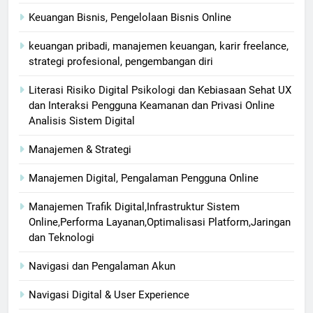
Keuangan Bisnis, Pengelolaan Bisnis Online
keuangan pribadi, manajemen keuangan, karir freelance,
strategi profesional, pengembangan diri
Literasi Risiko Digital Psikologi dan Kebiasaan Sehat UX
dan Interaksi Pengguna Keamanan dan Privasi Online
Analisis Sistem Digital
Manajemen & Strategi
Manajemen Digital, Pengalaman Pengguna Online
Manajemen Trafik Digital,Infrastruktur Sistem
Online,Performa Layanan,Optimalisasi Platform,Jaringan
dan Teknologi
Navigasi dan Pengalaman Akun
Navigasi Digital & User Experience