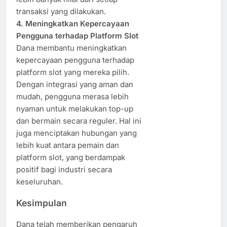
transaksi yang dilakukan.
4. Meningkatkan Kepercayaan
Pengguna terhadap Platform Slot
Dana membantu meningkatkan
kepercayaan pengguna terhadap
platform slot yang mereka pilih.
Dengan integrasi yang aman dan
mudah, pengguna merasa lebih
nyaman untuk melakukan top-up
dan bermain secara reguler. Hal ini
juga menciptakan hubungan yang
lebih kuat antara pemain dan
platform slot, yang berdampak
positif bagi industri secara
keseluruhan.
Kesimpulan
Dana telah memberikan pengaruh