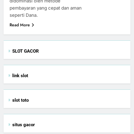
didominasi oleh metode
pembayaran yang cepat dan aman
seperti Dana.
Read More
SLOT GACOR
link slot
slot toto
situs gacor