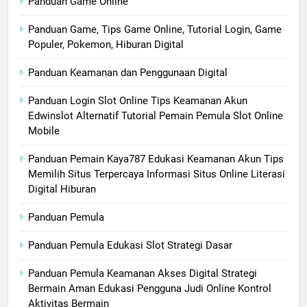
Panduan Game Online
Panduan Game, Tips Game Online, Tutorial Login, Game
Populer, Pokemon, Hiburan Digital
Panduan Keamanan dan Penggunaan Digital
Panduan Login Slot Online Tips Keamanan Akun
Edwinslot Alternatif Tutorial Pemain Pemula Slot Online
Mobile
Panduan Pemain Kaya787 Edukasi Keamanan Akun Tips
Memilih Situs Terpercaya Informasi Situs Online Literasi
Digital Hiburan
Panduan Pemula
Panduan Pemula Edukasi Slot Strategi Dasar
Panduan Pemula Keamanan Akses Digital Strategi
Bermain Aman Edukasi Pengguna Judi Online Kontrol
Aktivitas Bermain