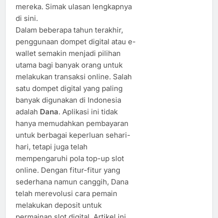
mereka. Simak ulasan lengkapnya
di sini.
Dalam beberapa tahun terakhir,
penggunaan dompet digital atau e-
wallet semakin menjadi pilihan
utama bagi banyak orang untuk
melakukan transaksi online. Salah
satu dompet digital yang paling
banyak digunakan di Indonesia
adalah
Dana
. Aplikasi ini tidak
hanya memudahkan pembayaran
untuk berbagai keperluan sehari-
hari, tetapi juga telah
mempengaruhi pola top-up slot
online. Dengan fitur-fitur yang
sederhana namun canggih, Dana
telah merevolusi cara pemain
melakukan deposit untuk
permainan slot digital. Artikel ini