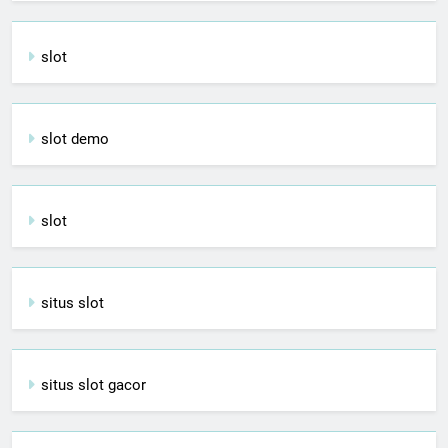
slot
slot demo
slot
situs slot
situs slot gacor