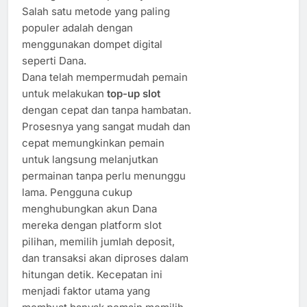
Salah satu metode yang paling
populer adalah dengan
menggunakan dompet digital
seperti Dana.
Dana telah mempermudah pemain
untuk melakukan
top-up slot
dengan cepat dan tanpa hambatan.
Prosesnya yang sangat mudah dan
cepat memungkinkan pemain
untuk langsung melanjutkan
permainan tanpa perlu menunggu
lama. Pengguna cukup
menghubungkan akun Dana
mereka dengan platform slot
pilihan, memilih jumlah deposit,
dan transaksi akan diproses dalam
hitungan detik. Kecepatan ini
menjadi faktor utama yang