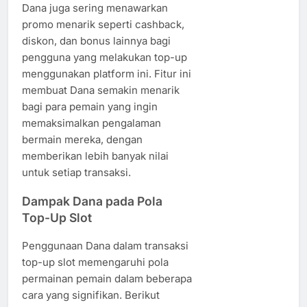
Dana juga sering menawarkan
promo menarik seperti cashback,
diskon, dan bonus lainnya bagi
pengguna yang melakukan top-up
menggunakan platform ini. Fitur ini
membuat Dana semakin menarik
bagi para pemain yang ingin
memaksimalkan pengalaman
bermain mereka, dengan
memberikan lebih banyak nilai
untuk setiap transaksi.
Dampak Dana pada Pola
Top-Up Slot
Penggunaan Dana dalam transaksi
top-up slot memengaruhi pola
permainan pemain dalam beberapa
cara yang signifikan. Berikut