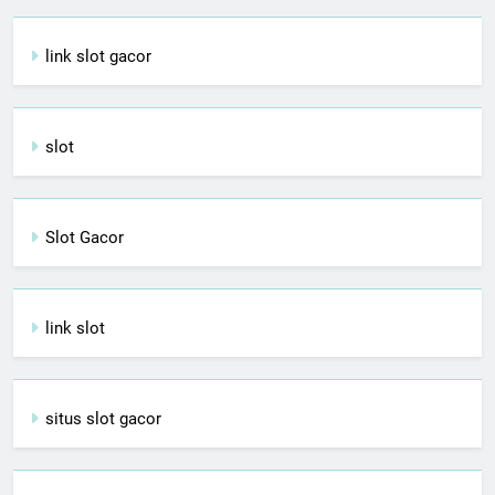
link slot gacor
slot
Slot Gacor
link slot
situs slot gacor