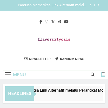
Skip
Panduan Mengatasi Pengalihan Halaman pada
to
KAYA787 Alternatif
content
Panduan Mengakses KAYA787 Alternatif melalui
Browser Mobile
Panduan Memeriksa Link Alternatif melalui
Perangkat Mobile dan Desktop secara Aman
Panduan Memeriksa Link Alternatif melalui
Mobile dan Desktop secara Aman
Panduan Mengatasi Pengalihan Halaman pada
KAYA787 Alternatif
Flavor City Oils
Dapatkan Minyak Esensial Dan Rempah
Panduan Mengakses KAYA787 Alternatif melalui
NEWSLETTER
RANDOM NEWS
Browser Mobile
Pilihan Di Flavor City Oils.
MENU
nduan Memeriksa Link Alternatif melalui Perangkat Mobile 
HEADLINES
Weeks Ago