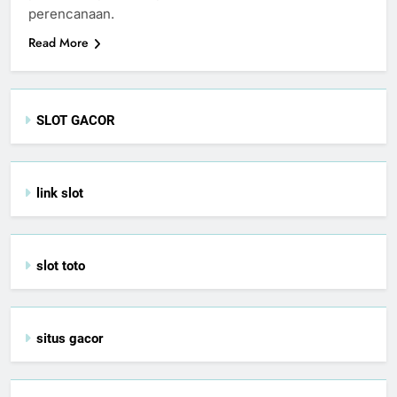
perencanaan.
Read More
SLOT GACOR
link slot
slot toto
situs gacor