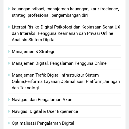
keuangan pribadi, manajemen keuangan, karir freelance,
strategi profesional, pengembangan diri
Literasi Risiko Digital Psikologi dan Kebiasaan Sehat UX
dan Interaksi Pengguna Keamanan dan Privasi Online
Analisis Sistem Digital
Manajemen & Strategi
Manajemen Digital, Pengalaman Pengguna Online
Manajemen Trafik Digital,Infrastruktur Sistem
Online,Performa Layanan,Optimalisasi Platform,Jaringan
dan Teknologi
Navigasi dan Pengalaman Akun
Navigasi Digital & User Experience
Optimalisasi Pengalaman Digital