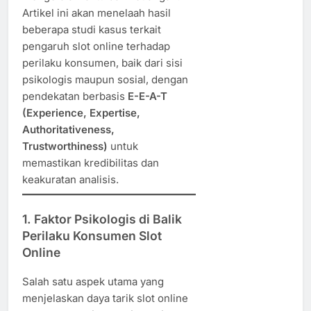
Artikel ini akan menelaah hasil
beberapa studi kasus terkait
pengaruh slot online terhadap
perilaku konsumen, baik dari sisi
psikologis maupun sosial, dengan
pendekatan berbasis
E-E-A-T
(Experience, Expertise,
Authoritativeness,
Trustworthiness)
untuk
memastikan kredibilitas dan
keakuratan analisis.
1. Faktor Psikologis di Balik
Perilaku Konsumen Slot
Online
Salah satu aspek utama yang
menjelaskan daya tarik slot online