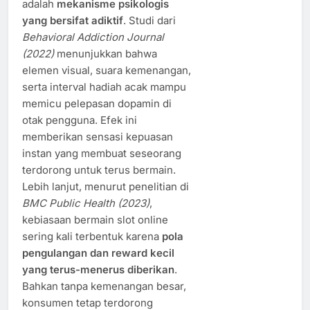
adalah
mekanisme psikologis
yang bersifat adiktif
. Studi dari
Behavioral Addiction Journal
(2022)
menunjukkan bahwa
elemen visual, suara kemenangan,
serta interval hadiah acak mampu
memicu pelepasan dopamin di
otak pengguna. Efek ini
memberikan sensasi kepuasan
instan yang membuat seseorang
terdorong untuk terus bermain.
Lebih lanjut, menurut penelitian di
BMC Public Health (2023)
,
kebiasaan bermain slot online
sering kali terbentuk karena
pola
pengulangan dan reward kecil
yang terus-menerus diberikan
.
Bahkan tanpa kemenangan besar,
konsumen tetap terdorong