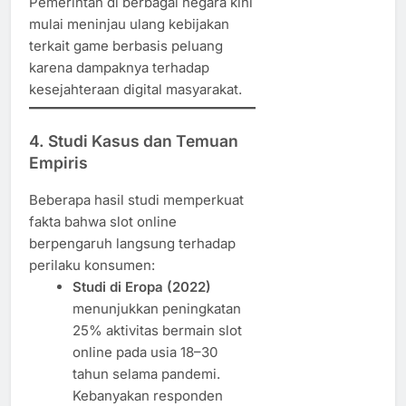
Pemerintah di berbagai negara kini
mulai meninjau ulang kebijakan
terkait game berbasis peluang
karena dampaknya terhadap
kesejahteraan digital masyarakat.
4. Studi Kasus dan Temuan
Empiris
Beberapa hasil studi memperkuat
fakta bahwa slot online
berpengaruh langsung terhadap
perilaku konsumen:
Studi di Eropa (2022)
menunjukkan peningkatan
25% aktivitas bermain slot
online pada usia 18–30
tahun selama pandemi.
Kebanyakan responden