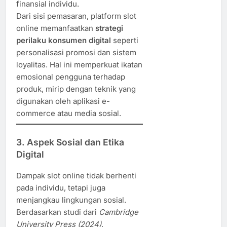
finansial individu.
Dari sisi pemasaran, platform slot
online memanfaatkan
strategi
perilaku konsumen digital
seperti
personalisasi promosi dan sistem
loyalitas. Hal ini memperkuat ikatan
emosional pengguna terhadap
produk, mirip dengan teknik yang
digunakan oleh aplikasi e-
commerce atau media sosial.
3. Aspek Sosial dan Etika
Digital
Dampak slot online tidak berhenti
pada individu, tetapi juga
menjangkau lingkungan sosial.
Berdasarkan studi dari
Cambridge
University Press (2024)
,