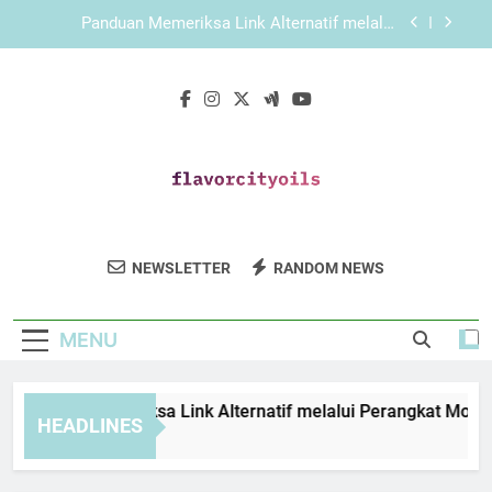
Skip
Panduan Mengatasi Pengalihan Halaman pada
to
KAYA787 Alternatif
content
Panduan Mengakses KAYA787 Alternatif melalui
Browser Mobile
Panduan Memeriksa Link Alternatif melalui
Perangkat Mobile dan Desktop secara Aman
Panduan Memeriksa Link Alternatif melalui
Mobile dan Desktop secara Aman
Panduan Mengatasi Pengalihan Halaman pada
KAYA787 Alternatif
Flavor City Oils
Dapatkan Minyak Esensial Dan Rempah
Panduan Mengakses KAYA787 Alternatif melalui
NEWSLETTER
RANDOM NEWS
Browser Mobile
Pilihan Di Flavor City Oils.
MENU
nduan Memeriksa Link Alternatif melalui Perangkat Mobile d
HEADLINES
Weeks Ago