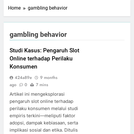
Home
gambling behavior
gambling behavior
Studi Kasus: Pengaruh Slot
Online terhadap Perilaku
Konsumen
424a89e
9 months
ago
0
7 mins
Artikel ini mengeksplorasi
pengaruh slot online terhadap
perilaku konsumen melalui studi
empiris terkini—meliputi faktor
adopsi, dampak kebiasaan, serta
implikasi sosial dan etika. Ditulis