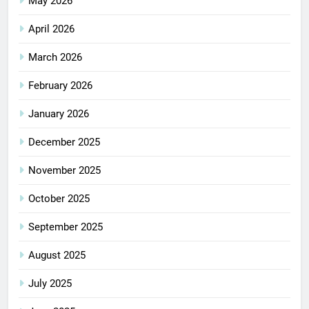
May 2026
April 2026
March 2026
February 2026
January 2026
December 2025
November 2025
October 2025
September 2025
August 2025
July 2025