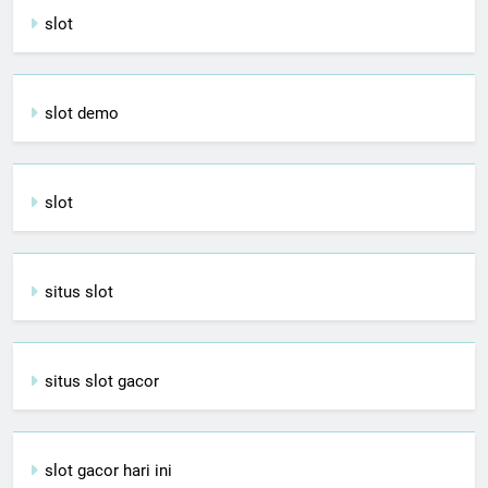
slot
slot demo
slot
situs slot
situs slot gacor
slot gacor hari ini