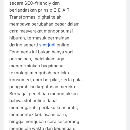
secara SEO-friendly dan
berlandaskan prinsip E-E-A-T.
Transformasi digital telah
membawa perubahan besar dalam
cara masyarakat mengonsumsi
hiburan, termasuk permainan
daring seperti
slot judi
online.
Fenomena ini bukan hanya soal
permainan, melainkan juga
mencerminkan bagaimana
teknologi mengubah perilaku
konsumen, cara berpikir, serta pola
pengambilan keputusan mereka.
Berbagai penelitian menunjukkan
bahwa slot online dapat
memengaruhi perilaku konsumtif,
membentuk kebiasaan baru,
hingga mengubah cara seseorang
mengelola waktu dan keuangan.