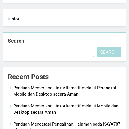
slot
Search
SEARCH
Recent Posts
Panduan Memeriksa Link Alternatif melalui Perangkat
Mobile dan Desktop secara Aman
Panduan Memeriksa Link Alternatif melalui Mobile dan
Desktop secara Aman
Panduan Mengatasi Pengalihan Halaman pada KAYA787