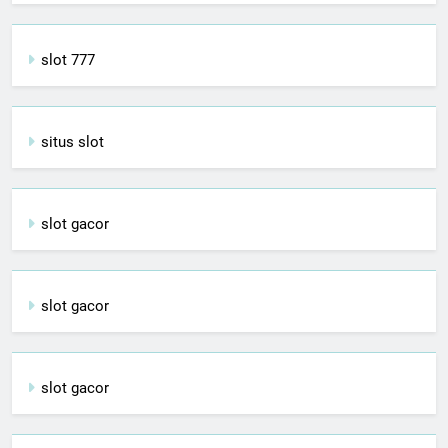
slot 777
situs slot
slot gacor
slot gacor
slot gacor