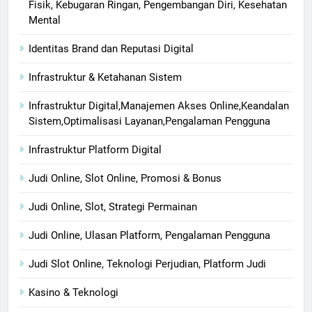
Fisik, Kebugaran Ringan, Pengembangan Diri, Kesehatan
Mental
Identitas Brand dan Reputasi Digital
Infrastruktur & Ketahanan Sistem
Infrastruktur Digital,Manajemen Akses Online,Keandalan
Sistem,Optimalisasi Layanan,Pengalaman Pengguna
Infrastruktur Platform Digital
Judi Online, Slot Online, Promosi & Bonus
Judi Online, Slot, Strategi Permainan
Judi Online, Ulasan Platform, Pengalaman Pengguna
Judi Slot Online, Teknologi Perjudian, Platform Judi
Kasino & Teknologi