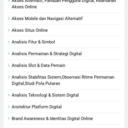
Akses Alternatif, Panduan Pengguna Digital, Keamanan
Akses Online
Akses Mobile dan Navigasi Alternatif
Akses Situs Online
Analisis Fitur & Simbol
Analisis Permainan & Strategi Digital
Analisis Slot & Data Pemain
Analisis Stabilitas Sistem,Observasi Ritme Permainan
Digital,Studi Pola Putaran
Analisis Teknologi & Sistem Digital
Arsitektur Platform Digital
Brand Awareness & Identitas Digital Online