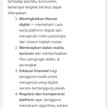
terhadap perilaku konsumen,
beberapa langkah berikut dapat
diterapkan:
Meningkatkan literasi
digital
— memahami cara
kerja platform digital dan
mengenali risiko psikologis
dari sistem hadiah instan.
Menerapkan batas waktu
bermain
dan memanfaatkan
fitur pengingat waktu di
perangkat.
Edukasi finansial
bagi
pengguna muda untuk
mengelola uang digital
secara bertanggung jawab.
Regulasi dan transparansi
platform
agar pengguna
memahami algoritma, sistem