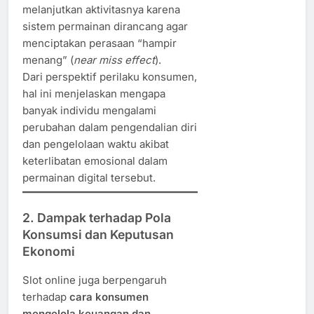
melanjutkan aktivitasnya karena
sistem permainan dirancang agar
menciptakan perasaan “hampir
menang” (
near miss effect
).
Dari perspektif perilaku konsumen,
hal ini menjelaskan mengapa
banyak individu mengalami
perubahan dalam pengendalian diri
dan pengelolaan waktu akibat
keterlibatan emosional dalam
permainan digital tersebut.
2. Dampak terhadap Pola
Konsumsi dan Keputusan
Ekonomi
Slot online juga berpengaruh
terhadap
cara konsumen
mengelola keuangan dan