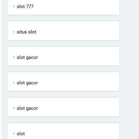
slot 777
situs slot
slot gacor
slot gacor
slot gacor
slot