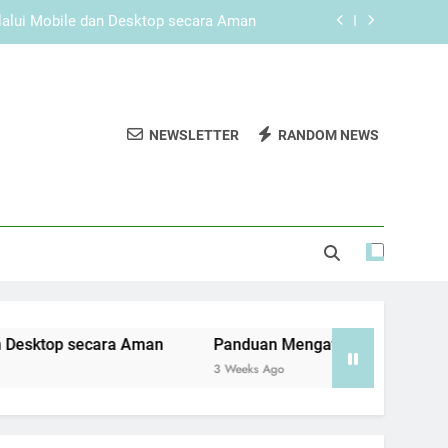
lalui Mobile dan Desktop secara Aman
ihan Halaman pada KAYA787 Alternatif
87 Alternatif melalui Browser Mobile
NEWSLETTER
RANDOM NEWS
ngkat Mobile dan Desktop secara Aman
lalui Mobile dan Desktop secara Aman
ihan Halaman pada KAYA787 Alternatif
87 Alternatif melalui Browser Mobile
ecara Aman
Panduan Mengatasi Pengalihan Halaman pad
3 Weeks Ago