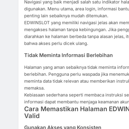
Navigasi yang baik menjadi salah satu indikator h
digunakan. Menu utama, area login, informasi bant
penting lain sebaiknya mudah ditemukan.
EDWINSLOT yang memiliki navigasi jelas akan me
mengakses halaman tanpa kebingungan. Jika pengg
diarahkan ke halaman berbeda tanpa alasan jelas, i
bahwa akses perlu dicek ulang.
Tidak Meminta Informasi Berlebihan
Halaman yang aman sebaiknya tidak meminta inform
berlebihan. Pengguna perlu waspada jika menemu
meminta data tidak relevan atau memberikan instru
memaksa.
Kebiasaan sederhana seperti membaca instruksi s
informasi dapat membantu menjaga keamanan akun
Cara Memastikan Halaman EDWI
Valid
Gunakan Akses yang Konsisten