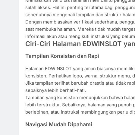
Memastikan validitas halaman membantu pengguna
salah akses. Hal ini penting terutama bagi penggu
sepenuhnya mengenali tampilan dan struktur hal
Dengan membiasakan verifikasi sederhana, penggu
saat membuka halaman. Mereka tidak mudah terg
informasi akun atau mengikuti instruksi yang belum 
Ciri-Ciri Halaman EDWINSLOT ya
Tampilan Konsisten dan Rapi
Halaman EDWINSLOT yang aman biasanya memiliki 
konsisten. Perhatikan logo, warna, struktur menu, d
Jika tampilan terlihat berubah drastis atau tidak ra
sebaiknya lebih berhati-hati.
Tampilan yang konsisten menunjukkan bahwa halam
lebih terstruktur. Sebaliknya, halaman yang penuh
berlebihan, atau instruksi membingungkan perlu dip
Navigasi Mudah Dipahami