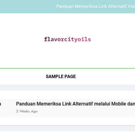
Panduan Memeriksa Link Alternatif me
Panduan Mengatasi Pengal
Panduan Mengakses KAYA7
Panduan Memeriksa Link Alternatif melalui Pera
vor City Oils
Panduan Memeriksa Link Alternatif me
inyak Esensial Dan Rempah Pilihan Di Flavor City Oils.
Panduan Mengatasi Pengal
SAMPLE PAGE
Panduan Mengakses KAYA7
uan Memeriksa Link Alternatif melalui Mobile dan Desktop s
ks Ago