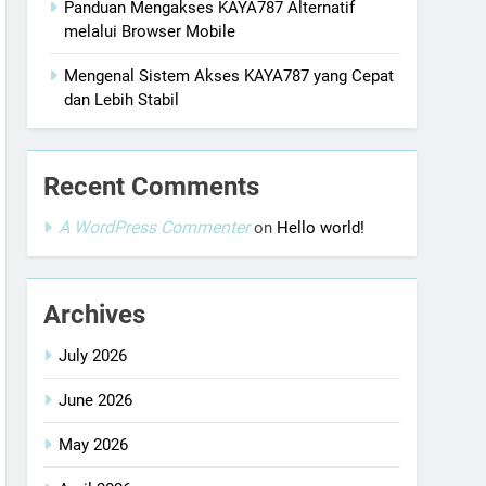
Panduan Mengakses KAYA787 Alternatif
melalui Browser Mobile
Mengenal Sistem Akses KAYA787 yang Cepat
dan Lebih Stabil
Recent Comments
A WordPress Commenter
on
Hello world!
Archives
July 2026
June 2026
May 2026