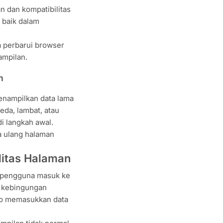
 dan kompatibilitas
 baik dalam
a perbarui browser
ampilan.
h
nampilkan data lama
eda, lambat, atau
i langkah awal.
a ulang halaman
ditas Halaman
t pengguna masuk ke
a kebingungan
iko memasukkan data