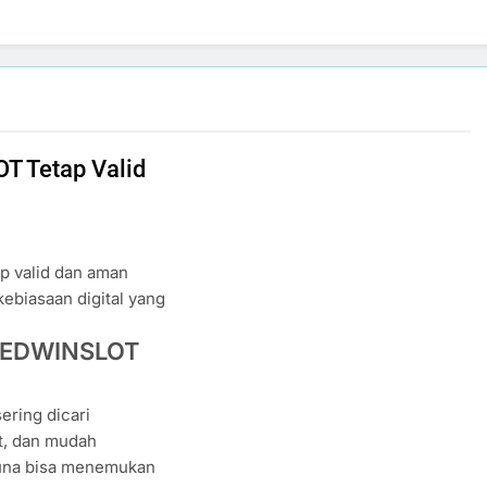
T Tetap Valid
p valid dan aman
ebiasaan digital yang
n EDWINSLOT
ering dicari
t, dan mudah
guna bisa menemukan