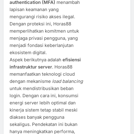
authentication (MFA)
menambah
lapisan keamanan yang
mengurangi risiko akses ilegal.
Dengan proteksi ini, Horas88
memperlihatkan komitmen untuk
menjaga privasi pengguna, yang
menjadi fondasi keberlanjutan
ekosistem digital.
Aspek berikutnya adalah
efisiensi
infrastruktur server
. Horas88
memanfaatkan teknologi cloud
dengan mekanisme
load balancing
untuk mendistribusikan beban
login. Dengan cara ini, konsumsi
energi server lebih optimal dan
kinerja sistem tetap stabil meski
diakses banyak pengguna
sekaligus. Pendekatan ini bukan
hanya meningkatkan performa,