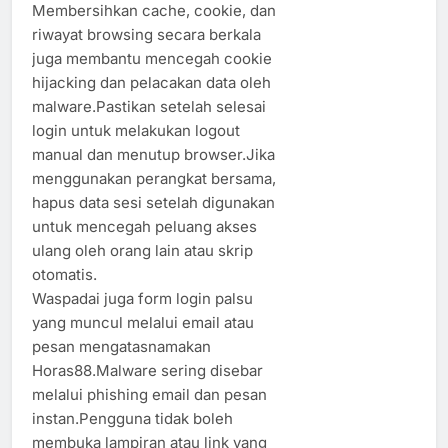
Membersihkan cache, cookie, dan
riwayat browsing secara berkala
juga membantu mencegah cookie
hijacking dan pelacakan data oleh
malware.Pastikan setelah selesai
login untuk melakukan logout
manual dan menutup browser.Jika
menggunakan perangkat bersama,
hapus data sesi setelah digunakan
untuk mencegah peluang akses
ulang oleh orang lain atau skrip
otomatis.
Waspadai juga form login palsu
yang muncul melalui email atau
pesan mengatasnamakan
Horas88.Malware sering disebar
melalui phishing email dan pesan
instan.Pengguna tidak boleh
membuka lampiran atau link yang