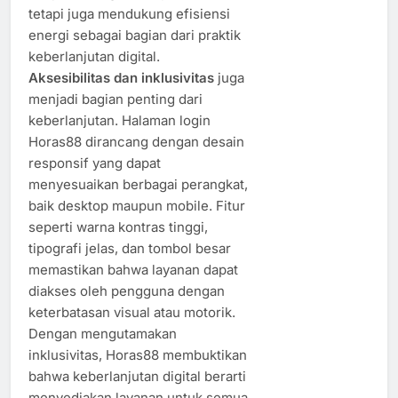
tetapi juga mendukung efisiensi
energi sebagai bagian dari praktik
keberlanjutan digital.
Aksesibilitas dan inklusivitas
juga
menjadi bagian penting dari
keberlanjutan. Halaman login
Horas88 dirancang dengan desain
responsif yang dapat
menyesuaikan berbagai perangkat,
baik desktop maupun mobile. Fitur
seperti warna kontras tinggi,
tipografi jelas, dan tombol besar
memastikan bahwa layanan dapat
diakses oleh pengguna dengan
keterbatasan visual atau motorik.
Dengan mengutamakan
inklusivitas, Horas88 membuktikan
bahwa keberlanjutan digital berarti
menyediakan layanan untuk semua