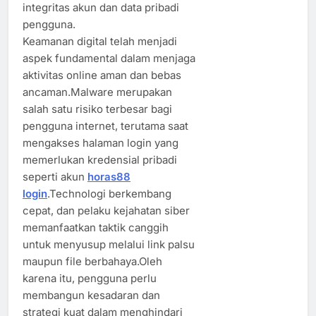
integritas akun dan data pribadi
pengguna.
Keamanan digital telah menjadi
aspek fundamental dalam menjaga
aktivitas online aman dan bebas
ancaman.Malware merupakan
salah satu risiko terbesar bagi
pengguna internet, terutama saat
mengakses halaman login yang
memerlukan kredensial pribadi
seperti akun
horas88
login
.Technologi berkembang
cepat, dan pelaku kejahatan siber
memanfaatkan taktik canggih
untuk menyusup melalui link palsu
maupun file berbahaya.Oleh
karena itu, pengguna perlu
membangun kesadaran dan
strategi kuat dalam menghindari