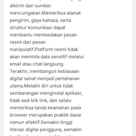
dikirim dari sumber
mencurigakan.Memeriksa alamat
pengirim, gaya bahasa, serta
struktur komunikasi dapat
membantu membedakan pesan
resmi dari pesan
manipulatif.Platform resmi tidak
akan meminta data sensitif melalui
email atau chat langsung.
Terakhir, membangun kebiasaan
digital sehat menjadi pertahanan
utama.Melatih diri untuk tidak
sembarangan menginstal aplikasi,
tidak asal klik link, dan selalu
memeriksa tanda keamanan pada
browser merupakan praktik dasar
namun efektif.Semakin tinggi
literasi digital pengguna, semakin