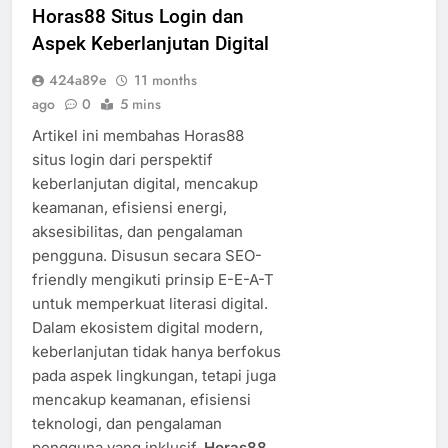
Horas88 Situs Login dan
Aspek Keberlanjutan Digital
424a89e
11 months
ago
0
5 mins
Artikel ini membahas Horas88
situs login dari perspektif
keberlanjutan digital, mencakup
keamanan, efisiensi energi,
aksesibilitas, dan pengalaman
pengguna. Disusun secara SEO-
friendly mengikuti prinsip E-E-A-T
untuk memperkuat literasi digital.
Dalam ekosistem digital modern,
keberlanjutan tidak hanya berfokus
pada aspek lingkungan, tetapi juga
mencakup keamanan, efisiensi
teknologi, dan pengalaman
pengguna yang inklusif.
Horas88