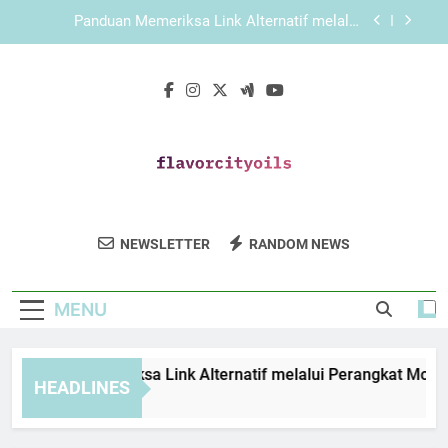
Skip
Panduan Mengatasi Pengalihan Halaman pada
to
KAYA787 Alternatif
content
Panduan Mengakses KAYA787 Alternatif melalui
Browser Mobile
Panduan Memeriksa Link Alternatif melalui
Perangkat Mobile dan Desktop secara Aman
Panduan Memeriksa Link Alternatif melalui
Mobile dan Desktop secara Aman
Panduan Mengatasi Pengalihan Halaman pada
KAYA787 Alternatif
Flavor City Oils
Dapatkan Minyak Esensial Dan Rempah
Panduan Mengakses KAYA787 Alternatif melalui
NEWSLETTER
RANDOM NEWS
Browser Mobile
Pilihan Di Flavor City Oils.
MENU
nduan Memeriksa Link Alternatif melalui Perangkat Mobile d
HEADLINES
Weeks Ago