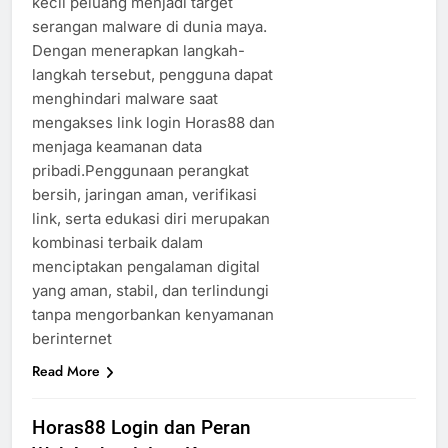
kecil peluang menjadi target
serangan malware di dunia maya.
Dengan menerapkan langkah-
langkah tersebut, pengguna dapat
menghindari malware saat
mengakses link login Horas88 dan
menjaga keamanan data
pribadi.Penggunaan perangkat
bersih, jaringan aman, verifikasi
link, serta edukasi diri merupakan
kombinasi terbaik dalam
menciptakan pengalaman digital
yang aman, stabil, dan terlindungi
tanpa mengorbankan kenyamanan
berinternet
Read More
Horas88 Login dan Peran