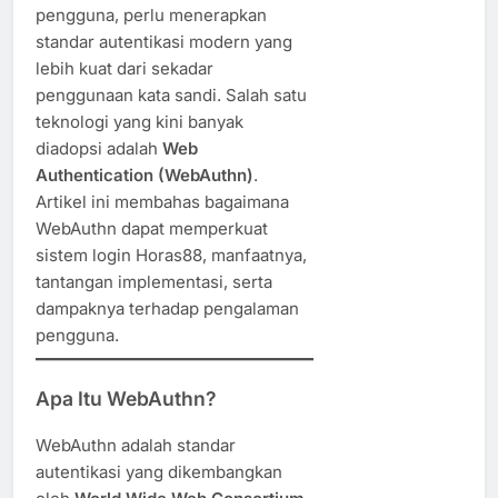
pengguna, perlu menerapkan
standar autentikasi modern yang
lebih kuat dari sekadar
penggunaan kata sandi. Salah satu
teknologi yang kini banyak
diadopsi adalah
Web
Authentication (WebAuthn)
.
Artikel ini membahas bagaimana
WebAuthn dapat memperkuat
sistem login Horas88, manfaatnya,
tantangan implementasi, serta
dampaknya terhadap pengalaman
pengguna.
Apa Itu WebAuthn?
WebAuthn adalah standar
autentikasi yang dikembangkan