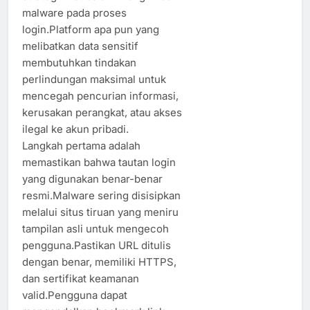
malware pada proses
login.Platform apa pun yang
melibatkan data sensitif
membutuhkan tindakan
perlindungan maksimal untuk
mencegah pencurian informasi,
kerusakan perangkat, atau akses
ilegal ke akun pribadi.
Langkah pertama adalah
memastikan bahwa tautan login
yang digunakan benar-benar
resmi.Malware sering disisipkan
melalui situs tiruan yang meniru
tampilan asli untuk mengecoh
pengguna.Pastikan URL ditulis
dengan benar, memiliki HTTPS,
dan sertifikat keamanan
valid.Pengguna dapat