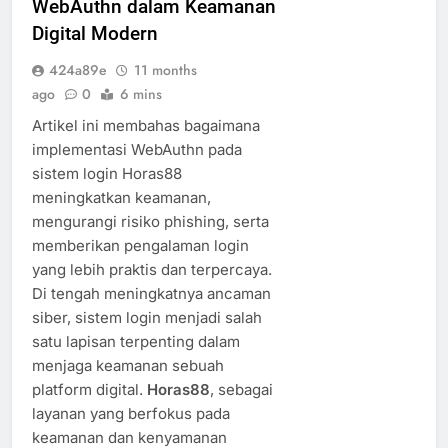
WebAuthn dalam Keamanan
Digital Modern
424a89e
11 months
ago
0
6 mins
Artikel ini membahas bagaimana
implementasi WebAuthn pada
sistem login Horas88
meningkatkan keamanan,
mengurangi risiko phishing, serta
memberikan pengalaman login
yang lebih praktis dan terpercaya.
Di tengah meningkatnya ancaman
siber, sistem login menjadi salah
satu lapisan terpenting dalam
menjaga keamanan sebuah
platform digital.
Horas88
, sebagai
layanan yang berfokus pada
keamanan dan kenyamanan