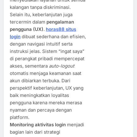
kalangan tanpa diskriminasi.
Selain itu, keberlanjutan juga
tercermin dalam
pengalaman
pengguna (UX)
.
horas88 situs
login
dibuat sederhana dan efisien,
dengan navigasi intuitif serta
instruksi jelas. Sistem “ingat saya”
di perangkat pribadi mempercepat
akses, sementara
auto-logout
otomatis menjaga keamanan saat
akun dibiarkan terbuka. Dari
perspektif keberlanjutan, UX yang
baik meningkatkan loyalitas
pengguna karena mereka merasa
nyaman dan percaya dengan
platform.
Monitoring aktivitas login
menjadi
bagian lain dari strategi