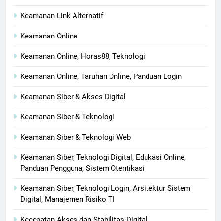
Keamanan Link Alternatif
Keamanan Online
Keamanan Online, Horas88, Teknologi
Keamanan Online, Taruhan Online, Panduan Login
Keamanan Siber & Akses Digital
Keamanan Siber & Teknologi
Keamanan Siber & Teknologi Web
Keamanan Siber, Teknologi Digital, Edukasi Online,
Panduan Pengguna, Sistem Otentikasi
Keamanan Siber, Teknologi Login, Arsitektur Sistem
Digital, Manajemen Risiko TI
Kecepatan Akses dan Stabilitas Digital