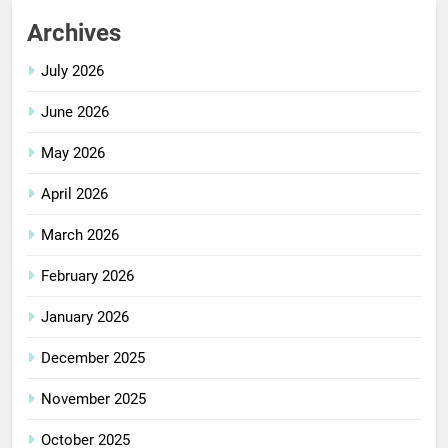
Archives
July 2026
June 2026
May 2026
April 2026
March 2026
February 2026
January 2026
December 2025
November 2025
October 2025