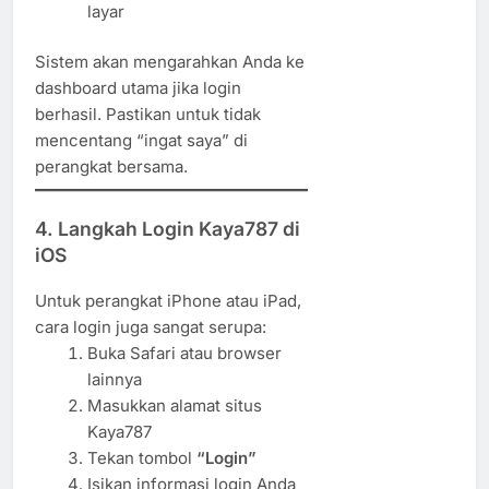
layar
Sistem akan mengarahkan Anda ke
dashboard utama jika login
berhasil. Pastikan untuk tidak
mencentang “ingat saya” di
perangkat bersama.
4. Langkah Login Kaya787 di
iOS
Untuk perangkat iPhone atau iPad,
cara login juga sangat serupa:
Buka Safari atau browser
lainnya
Masukkan alamat situs
Kaya787
Tekan tombol
“Login”
Isikan informasi login Anda