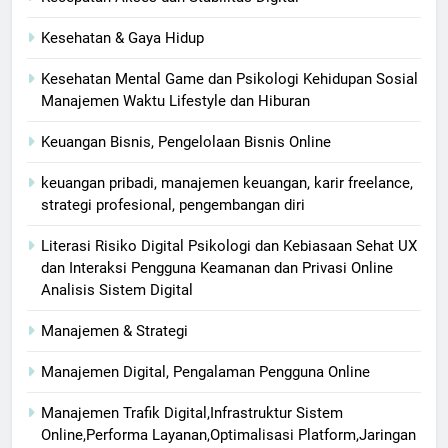
Kesehatan & Gaya Hidup
Kesehatan Mental Game dan Psikologi Kehidupan Sosial
Manajemen Waktu Lifestyle dan Hiburan
Keuangan Bisnis, Pengelolaan Bisnis Online
keuangan pribadi, manajemen keuangan, karir freelance,
strategi profesional, pengembangan diri
Literasi Risiko Digital Psikologi dan Kebiasaan Sehat UX
dan Interaksi Pengguna Keamanan dan Privasi Online
Analisis Sistem Digital
Manajemen & Strategi
Manajemen Digital, Pengalaman Pengguna Online
Manajemen Trafik Digital,Infrastruktur Sistem
Online,Performa Layanan,Optimalisasi Platform,Jaringan