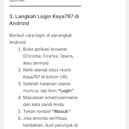
3. Langkah Login Kaya787 di
Android
Berikut cara login di perangkat
Android:
Buka aplikasi browser
(Chrome, Firefox, Opera,
atau lainnya)
Ketik alamat situs resmi
Kaya787 di kolom URL
Setelah halaman utama
muncul, tap ikon
“Login”
Masukkan email/username
dan kata sandi Anda
Tekan tombol
“Masuk”
Jika diminta verifikasi
tambahan, ikuti petunjuk di