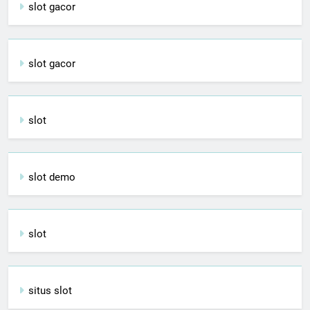
slot gacor
slot gacor
slot
slot demo
slot
situs slot