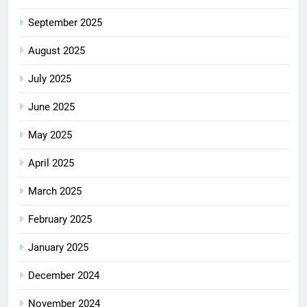
September 2025
August 2025
July 2025
June 2025
May 2025
April 2025
March 2025
February 2025
January 2025
December 2024
November 2024