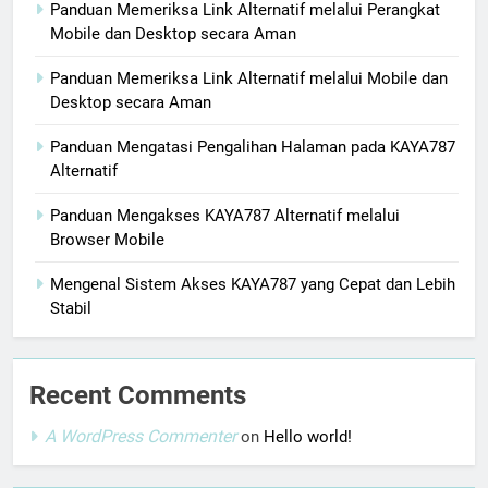
Panduan Memeriksa Link Alternatif melalui Perangkat
Mobile dan Desktop secara Aman
Panduan Memeriksa Link Alternatif melalui Mobile dan
Desktop secara Aman
Panduan Mengatasi Pengalihan Halaman pada KAYA787
Alternatif
Panduan Mengakses KAYA787 Alternatif melalui
Browser Mobile
Mengenal Sistem Akses KAYA787 yang Cepat dan Lebih
Stabil
Recent Comments
A WordPress Commenter
on
Hello world!