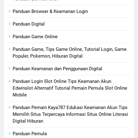
Panduan Browser & Keamanan Login
Panduan Digital
Panduan Game Online
Panduan Game, Tips Game Online, Tutorial Login, Game
Populer, Pokemon, Hiburan Digital
Panduan Keamanan dan Penggunaan Digital
Panduan Login Slot Online Tips Keamanan Akun
Edwinslot Alternatif Tutorial Pemain Pemula Slot Online
Mobile
Panduan Pemain Kaya787 Edukasi Keamanan Akun Tips
Memilih Situs Terpercaya Informasi Situs Online Literasi
Digital Hiburan
Panduan Pemula