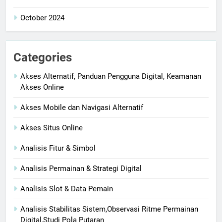
October 2024
Categories
Akses Alternatif, Panduan Pengguna Digital, Keamanan
Akses Online
Akses Mobile dan Navigasi Alternatif
Akses Situs Online
Analisis Fitur & Simbol
Analisis Permainan & Strategi Digital
Analisis Slot & Data Pemain
Analisis Stabilitas Sistem,Observasi Ritme Permainan
Digital,Studi Pola Putaran