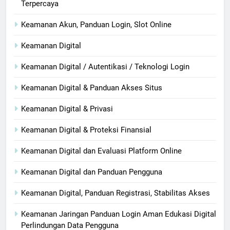
Terpercaya
Keamanan Akun, Panduan Login, Slot Online
Keamanan Digital
Keamanan Digital / Autentikasi / Teknologi Login
Keamanan Digital & Panduan Akses Situs
Keamanan Digital & Privasi
Keamanan Digital & Proteksi Finansial
Keamanan Digital dan Evaluasi Platform Online
Keamanan Digital dan Panduan Pengguna
Keamanan Digital, Panduan Registrasi, Stabilitas Akses
Keamanan Jaringan Panduan Login Aman Edukasi Digital
Perlindungan Data Pengguna