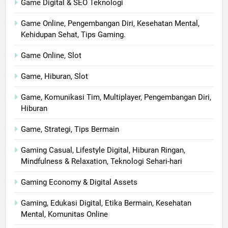
Game Digital & SEO Teknologi
Game Online, Pengembangan Diri, Kesehatan Mental,
Kehidupan Sehat, Tips Gaming.
Game Online, Slot
Game, Hiburan, Slot
Game, Komunikasi Tim, Multiplayer, Pengembangan Diri,
Hiburan
Game, Strategi, Tips Bermain
Gaming Casual, Lifestyle Digital, Hiburan Ringan,
Mindfulness & Relaxation, Teknologi Sehari-hari
Gaming Economy & Digital Assets
Gaming, Edukasi Digital, Etika Bermain, Kesehatan
Mental, Komunitas Online