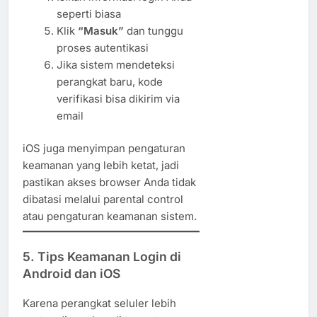
seperti biasa
Klik
“Masuk”
dan tunggu
proses autentikasi
Jika sistem mendeteksi
perangkat baru, kode
verifikasi bisa dikirim via
email
iOS juga menyimpan pengaturan
keamanan yang lebih ketat, jadi
pastikan akses browser Anda tidak
dibatasi melalui parental control
atau pengaturan keamanan sistem.
5. Tips Keamanan Login di
Android dan iOS
Karena perangkat seluler lebih