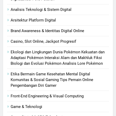
Analisis Teknologi & Sistem Digital
Arsitektur Platform Digital
Brand Awareness & Identitas Digital Online
Casino, Slot Online, Jackpot Progresif
Ekologi dan Lingkungan Dunia Pokémon Kekuatan dan
Adaptasi Pokémon Interaksi Alam dan Makhluk Fiksi
Biologi dan Evolusi Pokémon Analisis Lore Pokémon
Etika Bermain Game Kesehatan Mental Digital
Komunitas & Sosial Gaming Tips Pemain Online
Pengembangan Diri Gamer
Front-End Engineering & Visual Computing
Game & Teknologi