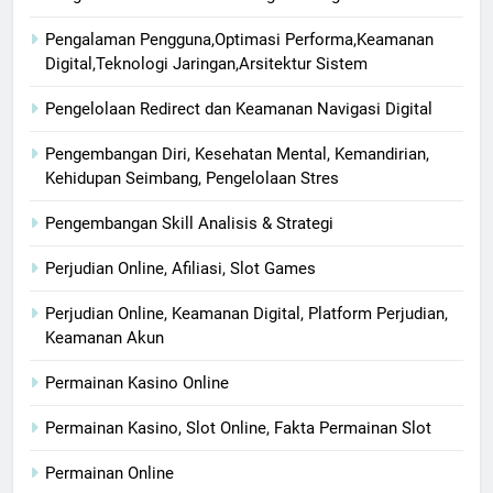
Pengalaman Pengguna,Optimasi Performa,Keamanan
Digital,Teknologi Jaringan,Arsitektur Sistem
Pengelolaan Redirect dan Keamanan Navigasi Digital
Pengembangan Diri, Kesehatan Mental, Kemandirian,
Kehidupan Seimbang, Pengelolaan Stres
Pengembangan Skill Analisis & Strategi
Perjudian Online, Afiliasi, Slot Games
Perjudian Online, Keamanan Digital, Platform Perjudian,
Keamanan Akun
Permainan Kasino Online
Permainan Kasino, Slot Online, Fakta Permainan Slot
Permainan Online