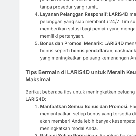
tanpa prosedur yang rumit.
Layanan Pelanggan Responsif
:
LARIS4D
men
pelanggan yang siap membantu 24/7. Tim su
memberikan solusi bagi pemain yang mengal
memiliki pertanyaan.
Bonus dan Promosi Menarik
:
LARIS4D
mena
bonus seperti
bonus pendaftaran
,
cashbac
yang meningkatkan peluang kemenangan An
Tips Bermain di LARIS4D untuk Meraih Ke
Maksimal
Berikut beberapa tips untuk meningkatkan peluan
LARIS4D
:
Manfaatkan Semua Bonus dan Promosi
: Pa
memanfaatkan setiap bonus yang tersedia d
akan memberi Anda lebih banyak kesempata
meningkatkan modal Anda.
Pahami Setiap Permainan
: Sebelum bermain