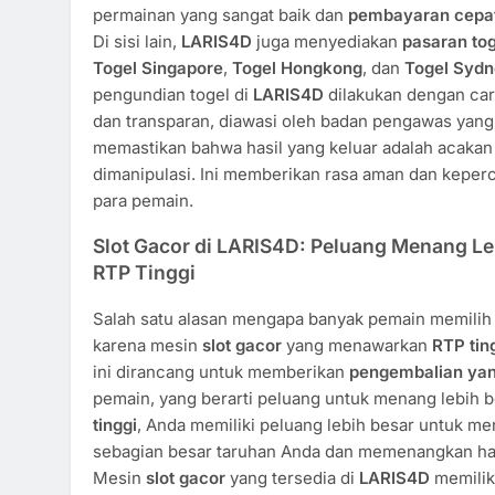
permainan yang sangat baik dan
pembayaran cepa
Di sisi lain,
LARIS4D
juga menyediakan
pasaran tog
Togel Singapore
,
Togel Hongkong
, dan
Togel Syd
pengundian togel di
LARIS4D
dilakukan dengan car
dan transparan, diawasi oleh badan pengawas yang
memastikan bahwa hasil yang keluar adalah acakan 
dimanipulasi. Ini memberikan rasa aman dan keper
para pemain.
Slot Gacor di LARIS4D: Peluang Menang L
RTP Tinggi
Salah satu alasan mengapa banyak pemain memili
karena mesin
slot gacor
yang menawarkan
RTP tin
ini dirancang untuk memberikan
pengembalian yan
pemain, yang berarti peluang untuk menang lebih 
tinggi
, Anda memiliki peluang lebih besar untuk m
sebagian besar taruhan Anda dan memenangkan ha
Mesin
slot gacor
yang tersedia di
LARIS4D
memilik