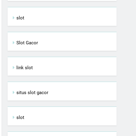
slot
Slot Gacor
link slot
situs slot gacor
slot