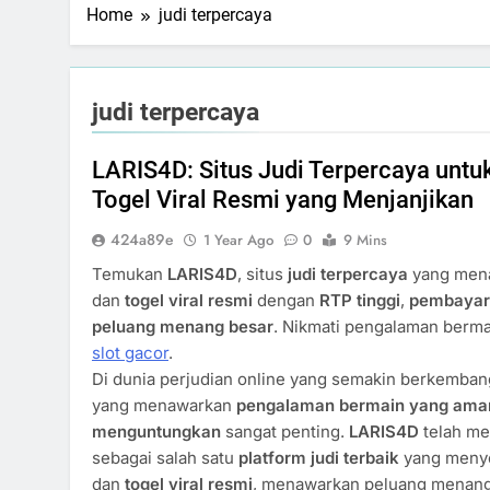
Home
judi terpercaya
judi terpercaya
LARIS4D: Situs Judi Terpercaya untu
Togel Viral Resmi yang Menjanjikan
424a89e
1 Year Ago
0
9 Mins
Temukan
LARIS4D
, situs
judi terpercaya
yang men
dan
togel viral resmi
dengan
RTP tinggi
,
pembayar
peluang menang besar
. Nikmati pengalaman berm
slot gacor
.
Di dunia perjudian online yang semakin berkemba
yang menawarkan
pengalaman bermain yang ama
menguntungkan
sangat penting.
LARIS4D
telah me
sebagai salah satu
platform judi terbaik
yang meny
dan
togel viral resmi
, menawarkan peluang menang 