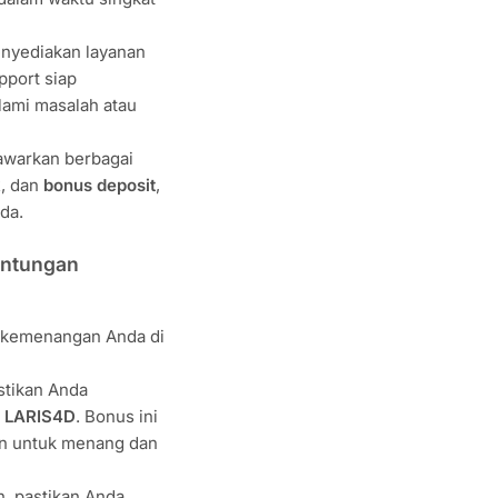
yediakan layanan
pport siap
ami masalah atau
warkan berbagai
k
, dan
bonus deposit
,
da.
untungan
g kemenangan Anda di
stikan Anda
i
LARIS4D
. Bonus ini
n untuk menang dan
, pastikan Anda