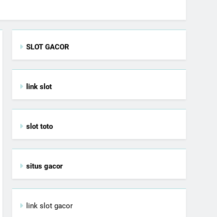
SLOT GACOR
link slot
slot toto
situs gacor
link slot gacor