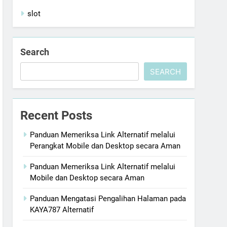
slot
Search
SEARCH
Recent Posts
Panduan Memeriksa Link Alternatif melalui
Perangkat Mobile dan Desktop secara Aman
Panduan Memeriksa Link Alternatif melalui
Mobile dan Desktop secara Aman
Panduan Mengatasi Pengalihan Halaman pada
KAYA787 Alternatif