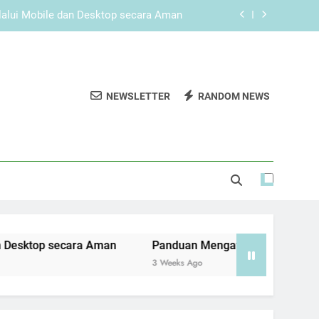
lalui Mobile dan Desktop secara Aman
ihan Halaman pada KAYA787 Alternatif
87 Alternatif melalui Browser Mobile
NEWSLETTER
RANDOM NEWS
ngkat Mobile dan Desktop secara Aman
lalui Mobile dan Desktop secara Aman
ihan Halaman pada KAYA787 Alternatif
87 Alternatif melalui Browser Mobile
ecara Aman
Panduan Mengatasi Pengalihan Halaman pad
3 Weeks Ago