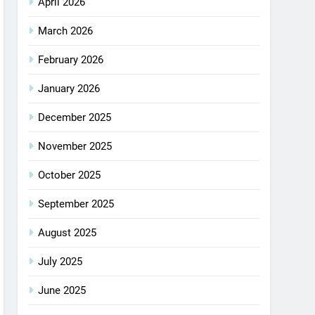
April 2026
March 2026
February 2026
January 2026
December 2025
November 2025
October 2025
September 2025
August 2025
July 2025
June 2025