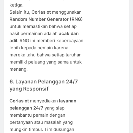
ketiga.
Selain itu,
Corlaslot
menggunakan
Random Number Generator (RNG)
untuk memastikan bahwa setiap
hasil permainan adalah
acak dan
adil
. RNG ini memberi kepercayaan
lebih kepada pemain karena
mereka tahu bahwa setiap taruhan
memiliki peluang yang sama untuk
menang.
6.
Layanan Pelanggan 24/7
yang Responsif
Corlaslot
menyediakan
layanan
pelanggan 24/7
yang siap
membantu pemain dengan
pertanyaan atau masalah yang
mungkin timbul. Tim dukungan