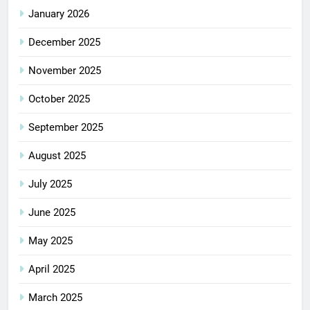
January 2026
December 2025
November 2025
October 2025
September 2025
August 2025
July 2025
June 2025
May 2025
April 2025
March 2025