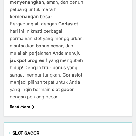
menyenangkan
, aman, dan penuh
peluang untuk meraih
kemenangan besar
.
Bergabunglah dengan
Corlaslot
hari ini, nikmati berbagai
permainan slot yang menggiurkan,
manfaatkan
bonus besar
, dan
mulailah perjalanan Anda menuju
jackpot progresif
yang mengubah
hidup! Dengan
fitur bonus
yang
sangat menguntungkan,
Corlaslot
menjadi pilihan tepat untuk Anda
yang ingin bermain
slot gacor
dengan peluang besar.
Read More
SLOT GACOR