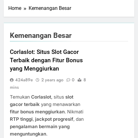
Home
Kemenangan Besar
Kemenangan Besar
Corlaslot: Situs Slot Gacor
Terbaik dengan Fitur Bonus
yang Menggiurkan
424a89e
2 years ago
0
8
mins
Temukan
Corlaslot
, situs
slot
gacor terbaik
yang menawarkan
fitur bonus menggiurkan
. Nikmati
RTP tinggi
,
jackpot progresif
, dan
pengalaman bermain yang
menguntungkan
.