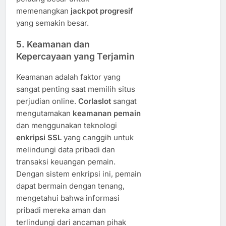
memenangkan
jackpot progresif
yang semakin besar.
5.
Keamanan dan
Kepercayaan yang Terjamin
Keamanan adalah faktor yang
sangat penting saat memilih situs
perjudian online.
Corlaslot
sangat
mengutamakan
keamanan pemain
dan menggunakan teknologi
enkripsi SSL
yang canggih untuk
melindungi data pribadi dan
transaksi keuangan pemain.
Dengan sistem enkripsi ini, pemain
dapat bermain dengan tenang,
mengetahui bahwa informasi
pribadi mereka aman dan
terlindungi dari ancaman pihak