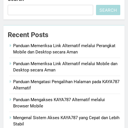
SEARCH
Recent Posts
Panduan Memeriksa Link Alternatif melalui Perangkat
Mobile dan Desktop secara Aman
Panduan Memeriksa Link Alternatif melalui Mobile dan
Desktop secara Aman
Panduan Mengatasi Pengalihan Halaman pada KAYA787
Alternatif
Panduan Mengakses KAYA787 Alternatif melalui
Browser Mobile
Mengenal Sistem Akses KAYA787 yang Cepat dan Lebih
Stabil