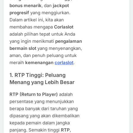
bonus menarik
, dan
jackpot
progresif
yang menggiurkan.
Dalam artikel ini, kita akan
membahas mengapa
Corlaslot
adalah pilihan tepat untuk Anda
yang ingin menikmati
pengalaman
bermain slot
yang menyenangkan,
aman, dan penuh peluang untuk
meraih
kemenangan
corlaslot
.
1.
RTP Tinggi: Peluang
Menang yang Lebih Besar
RTP (Return to Player)
adalah
persentase yang menunjukkan
berapa banyak dari taruhan yang
dipasang yang akan dikembalikan
kepada pemain dalam jangka
panjang. Semakin tinggi
RTP
,