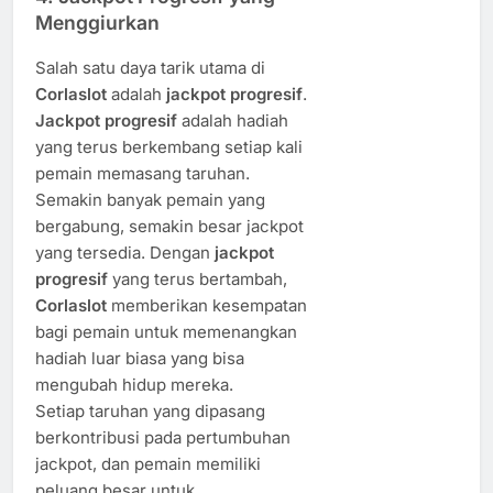
Menggiurkan
Salah satu daya tarik utama di
Corlaslot
adalah
jackpot progresif
.
Jackpot progresif
adalah hadiah
yang terus berkembang setiap kali
pemain memasang taruhan.
Semakin banyak pemain yang
bergabung, semakin besar jackpot
yang tersedia. Dengan
jackpot
progresif
yang terus bertambah,
Corlaslot
memberikan kesempatan
bagi pemain untuk memenangkan
hadiah luar biasa yang bisa
mengubah hidup mereka.
Setiap taruhan yang dipasang
berkontribusi pada pertumbuhan
jackpot, dan pemain memiliki
peluang besar untuk