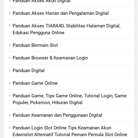
Panduan Akses Akun Digital
Panduan Akses Harian dan Pengalaman Digital
Panduan Akses TIARA4D, Stabilitas Halaman Digital,
Edukasi Pengguna Online
Panduan Bermain Slot
Panduan Browser & Keamanan Login
Panduan Digital
Panduan Game Online
Panduan Game, Tips Game Online, Tutorial Login, Game
Populer, Pokemon, Hiburan Digital
Panduan Keamanan dan Penggunaan Digital
Panduan Login Slot Online Tips Keamanan Akun
Edwinslot Alternatif Tutorial Pemain Pemula Slot Online