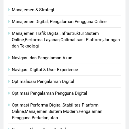
Manajemen & Strategi
Manajemen Digital, Pengalaman Pengguna Online
Manajemen Trafik Digital,Infrastruktur Sistem
Online,Performa Layanan,Optimalisasi Platform,Jaringan
dan Teknologi
Navigasi dan Pengalaman Akun
Navigasi Digital & User Experience
Optimalisasi Pengalaman Digital
Optimasi Pengalaman Pengguna Digital
Optimasi Performa Digital,Stabilitas Platform
Online,Manajemen Sistem Modern,Pengalaman
Pengguna Berkelanjutan