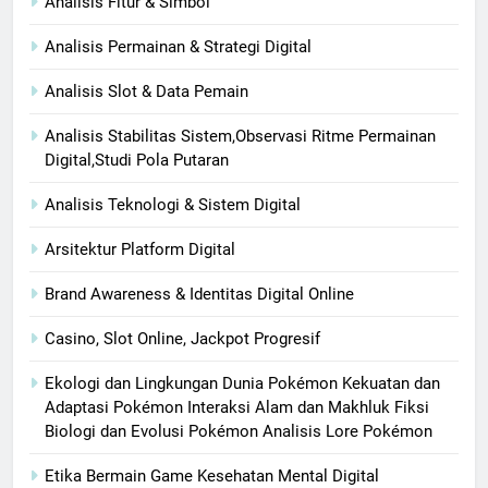
Analisis Fitur & Simbol
Analisis Permainan & Strategi Digital
Analisis Slot & Data Pemain
Analisis Stabilitas Sistem,Observasi Ritme Permainan
Digital,Studi Pola Putaran
Analisis Teknologi & Sistem Digital
Arsitektur Platform Digital
Brand Awareness & Identitas Digital Online
Casino, Slot Online, Jackpot Progresif
Ekologi dan Lingkungan Dunia Pokémon Kekuatan dan
Adaptasi Pokémon Interaksi Alam dan Makhluk Fiksi
Biologi dan Evolusi Pokémon Analisis Lore Pokémon
Etika Bermain Game Kesehatan Mental Digital