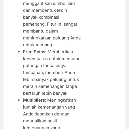
menggantikan simbol lain
dan membentuk lebih
banyak kombinasi
pemenang. Fitur ini sangat
membantu dalam
meningkatkan peluang Anda
untuk menang.
Free Spins
: Memberikan
kesempatan untuk memutar
gulungan tanpa biaya
tambahan, memberi Anda
lebih banyak peluang untuk
meraih kemenangan tanpa
bertaruh lebih banyak.
Multipliers
: Meningkatkan
jumlah kemenangan yang
Anda dapatkan dengan
mengalikan hasil
kemenangan yang