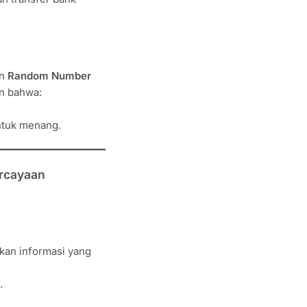
an
Random Number
an bahwa:
ntuk menang.
ercayaan
kan informasi yang
.