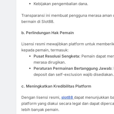
Kebijakan pengembalian dana.
Transparansi ini membuat pengguna merasa aman d
bermain di Slot88.
b. Perlindungan Hak Pemain
Lisensi resmi mewajibkan platform untuk memberi
kepada pemain, termasuk:
Pusat Resolusi Sengketa:
Pemain dapat meng
merasa dirugikan.
Peraturan Permainan Bertanggung Jawab:
deposit dan self-exclusion wajib disediakan.
c. Meningkatkan Kredibilitas Platform
Dengan lisensi resmi,
slot88
dapat menunjukkan b
platform yang diakui secara legal dan dapat diperc
lebih banyak pemain.