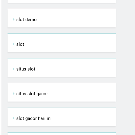
slot demo
slot
situs slot
situs slot gacor
slot gacor hari ini