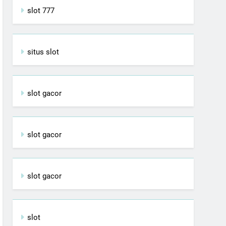
slot 777
situs slot
slot gacor
slot gacor
slot gacor
slot