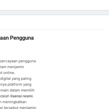
yaan Pengguna
kepercayaan pengguna
dalam menjamin
t online.
digital yang paling
knya platform yang
pemain dalam memilih
adalah
lisensi resmi
.
am meningkatkan
si tersebut menjamin