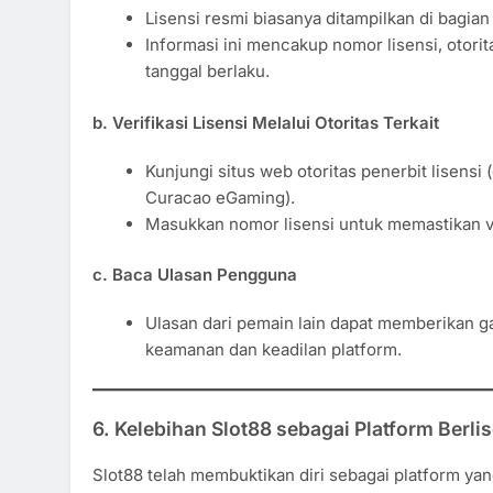
Lisensi resmi biasanya ditampilkan di bagian
Informasi ini mencakup nomor lisensi, otorit
tanggal berlaku.
b. Verifikasi Lisensi Melalui Otoritas Terkait
Kunjungi situs web otoritas penerbit lisensi
Curacao eGaming).
Masukkan nomor lisensi untuk memastikan va
c. Baca Ulasan Pengguna
Ulasan dari pemain lain dapat memberikan 
keamanan dan keadilan platform.
6. Kelebihan Slot88 sebagai Platform Berli
Slot88 telah membuktikan diri sebagai platform ya