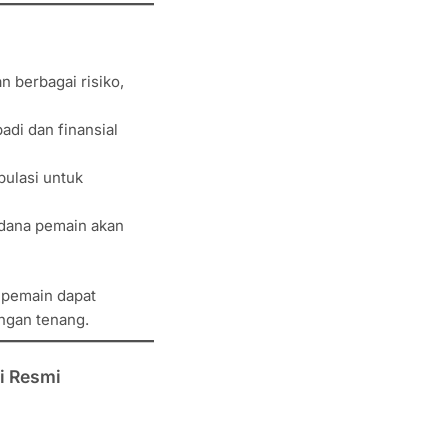
n berbagai risiko,
adi dan finansial
ulasi untuk
dana pemain akan
, pemain dapat
ngan tenang.
i Resmi