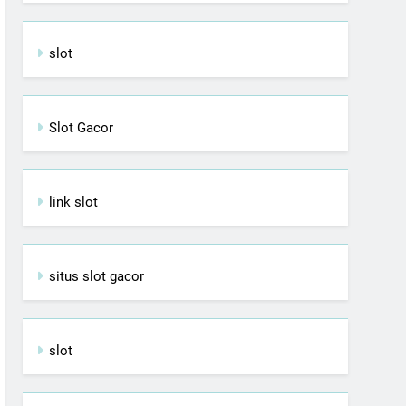
slot
Slot Gacor
link slot
situs slot gacor
slot