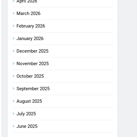
April 2026
March 2026
February 2026
January 2026
December 2025
November 2025
October 2025
September 2025
August 2025
July 2025
June 2025