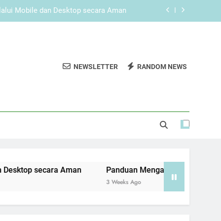
lalui Mobile dan Desktop secara Aman
ihan Halaman pada KAYA787 Alternatif
87 Alternatif melalui Browser Mobile
NEWSLETTER
RANDOM NEWS
ngkat Mobile dan Desktop secara Aman
lalui Mobile dan Desktop secara Aman
ihan Halaman pada KAYA787 Alternatif
87 Alternatif melalui Browser Mobile
secara Aman
Panduan Mengatasi Pengalihan Halaman pa
3 Weeks Ago