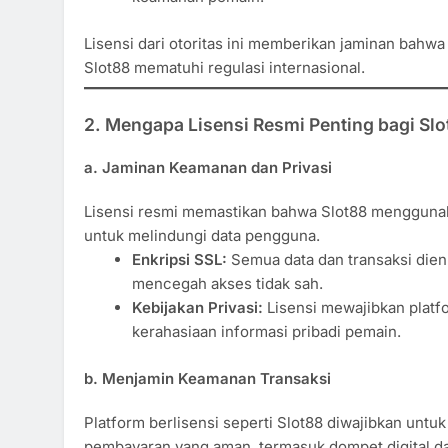
Lisensi dari otoritas ini memberikan jaminan bahwa
Slot88 mematuhi regulasi internasional.
2. Mengapa Lisensi Resmi Penting bagi Sl
a. Jaminan Keamanan dan Privasi
Lisensi resmi memastikan bahwa Slot88 menggunak
untuk melindungi data pengguna.
Enkripsi SSL:
Semua data dan transaksi dien
mencegah akses tidak sah.
Kebijakan Privasi:
Lisensi mewajibkan platf
kerahasiaan informasi pribadi pemain.
b. Menjamin Keamanan Transaksi
Platform berlisensi seperti Slot88 diwajibkan unt
pembayaran yang aman, termasuk dompet digital da