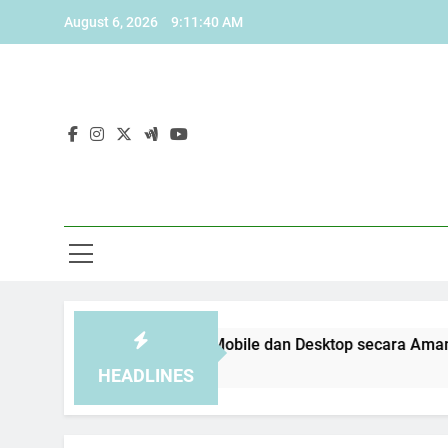
Skip
August 6, 2026
9:11:41 AM
to
content
Fla
Dapatkan M
melalui Perangkat Mobile dan Desktop secara Aman
Pand
2 Wee
HEADLINES