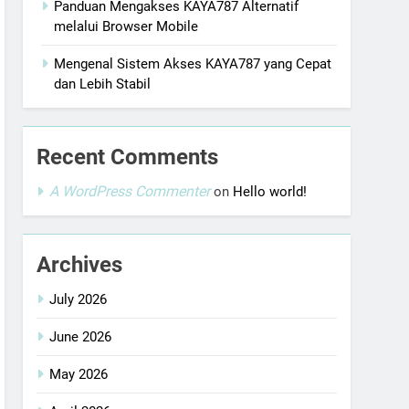
Panduan Mengakses KAYA787 Alternatif
melalui Browser Mobile
Mengenal Sistem Akses KAYA787 yang Cepat
dan Lebih Stabil
Recent Comments
A WordPress Commenter
on
Hello world!
Archives
July 2026
June 2026
May 2026