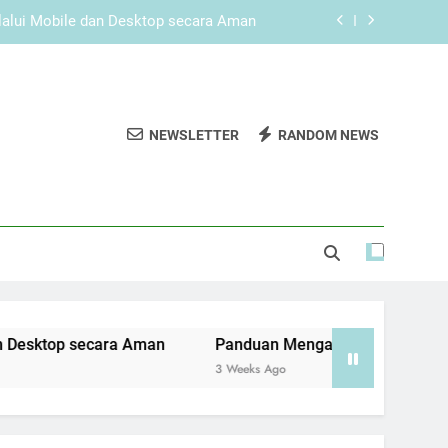
lalui Mobile dan Desktop secara Aman
ihan Halaman pada KAYA787 Alternatif
87 Alternatif melalui Browser Mobile
NEWSLETTER
RANDOM NEWS
ngkat Mobile dan Desktop secara Aman
lalui Mobile dan Desktop secara Aman
ihan Halaman pada KAYA787 Alternatif
87 Alternatif melalui Browser Mobile
secara Aman
Panduan Mengatasi Pengalihan Halaman pa
3 Weeks Ago