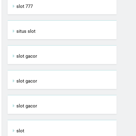
slot 777
situs slot
slot gacor
slot gacor
slot gacor
slot