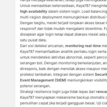
Untuk memastikan ketersediaan, Kaya787 mengint
high availability
dalam sistem login. Load balancing
multi-region deployment memungkinkan distribusi t
Dengan begitu, meski terjadi lonjakan akses besar-
responsif dan tidak mudah mengalami downtime. Fa
disiapkan agar login tetap dapat diakses meski ada
satu pusat data.
Dari sisi deteksi ancaman,
monitoring real-time
men
Kaya787 memanfaatkan analitik perilaku login sert
untuk mendeteksi aktivitas abnormal, seperti perco
serangan bot. Dengan monitoring berkelanjutan, an
direspons, baik dengan menolak akses maupun men
proteksi tambahan. Integrasi dengan sistem
Securi
Event Management (SIEM)
memungkinkan visibilit
potensi serangan.
Strategi resilience login juga tidak lepas dari
renca
Kaya787 menyiapkan mekanisme backup otomatis 
pemulihan cepat jika terjadi gangguan besar. Uji c