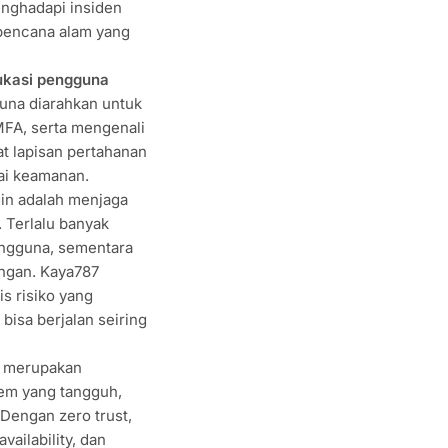
enghadapi insiden
 bencana alam yang
ukasi pengguna
guna diarahkan untuk
MFA, serta mengenali
t lapisan pertahanan
tai keamanan.
gin adalah menjaga
. Terlalu banyak
engguna, sementara
angan. Kaya787
s risiko yang
bisa berjalan seiring
87 merupakan
tem yang tangguh,
 Dengan zero trust,
vailability, dan