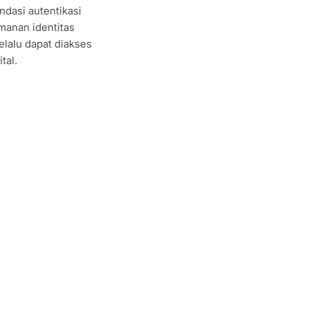
dasi autentikasi
amanan identitas
lalu dapat diakses
tal.