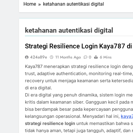
Home
ketahanan autentikasi digital
ketahanan autentikasi digital
Strategi Resilience Login Kaya787 di 
424a89e
11 Months Ago
0
6 Mins
Kaya787 menerapkan strategi resilience login den
trust, adaptive authentication, monitoring real-time
recovery untuk menjaga keamanan serta ketersed
di era digital.
Di era digital yang penuh dinamika, sistem login men
kritis dalam keamanan siber. Gangguan kecil pada 
bisa berdampak besar pada kepercayaan penggun
kelangsungan operasional. Menyadari hal ini,
kaya7
strategi resilience login
untuk memastikan bahwa si
tidak hanya aman, tetapi juga tangguh, adaptif, da