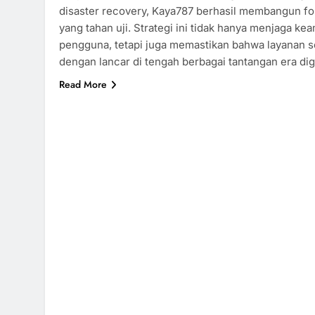
disaster recovery, Kaya787 berhasil membangun fon
yang tahan uji. Strategi ini tidak hanya menjaga ke
pengguna, tetapi juga memastikan bahwa layanan se
dengan lancar di tengah berbagai tantangan era digi
Read More