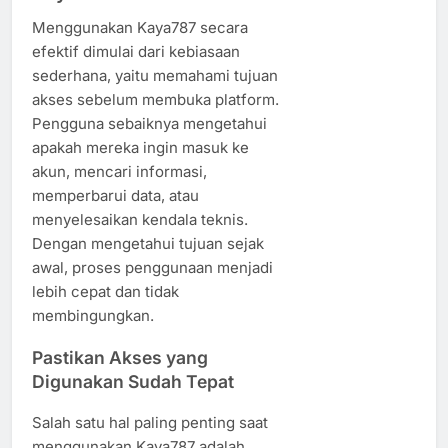
Menggunakan Kaya787 secara
efektif dimulai dari kebiasaan
sederhana, yaitu memahami tujuan
akses sebelum membuka platform.
Pengguna sebaiknya mengetahui
apakah mereka ingin masuk ke
akun, mencari informasi,
memperbarui data, atau
menyelesaikan kendala teknis.
Dengan mengetahui tujuan sejak
awal, proses penggunaan menjadi
lebih cepat dan tidak
membingungkan.
Pastikan Akses yang
Digunakan Sudah Tepat
Salah satu hal paling penting saat
menggunakan Kaya787 adalah