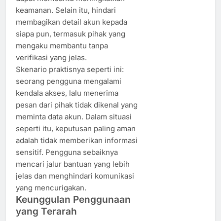
keamanan. Selain itu, hindari
membagikan detail akun kepada
siapa pun, termasuk pihak yang
mengaku membantu tanpa
verifikasi yang jelas.
Skenario praktisnya seperti ini:
seorang pengguna mengalami
kendala akses, lalu menerima
pesan dari pihak tidak dikenal yang
meminta data akun. Dalam situasi
seperti itu, keputusan paling aman
adalah tidak memberikan informasi
sensitif. Pengguna sebaiknya
mencari jalur bantuan yang lebih
jelas dan menghindari komunikasi
yang mencurigakan.
Keunggulan Penggunaan
yang Terarah