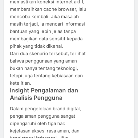
memastikan koneksi internet aktif,
membersihkan cache browser, lalu
mencoba kembali. Jika masalah
masih terjadi, ia mencari informasi
bantuan yang lebih jelas tanpa
membagikan data sensitif kepada
pihak yang tidak dikenal.
Dari dua skenario tersebut, terlihat
bahwa penggunaan yang aman
bukan hanya tentang teknologi,
tetapi juga tentang kebiasaan dan
ketelitian.
Insight Pengalaman dan
Analisis Pengguna
Dalam pengelolaan brand digital,
pengalaman pengguna sangat
dipengaruhi oleh tiga hal:
kejelasan akses, rasa aman, dan