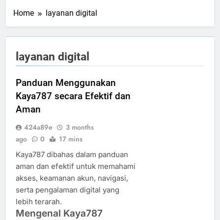
Home
layanan digital
layanan digital
Panduan Menggunakan
Kaya787 secara Efektif dan
Aman
424a89e
3 months
ago
0
17 mins
Kaya787 dibahas dalam panduan
aman dan efektif untuk memahami
akses, keamanan akun, navigasi,
serta pengalaman digital yang
lebih terarah.
Mengenal Kaya787