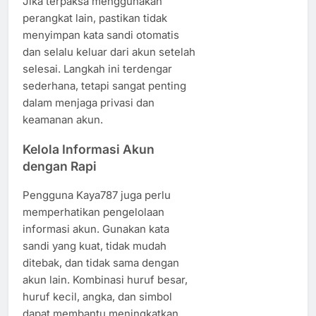
Jika terpaksa menggunakan
perangkat lain, pastikan tidak
menyimpan kata sandi otomatis
dan selalu keluar dari akun setelah
selesai. Langkah ini terdengar
sederhana, tetapi sangat penting
dalam menjaga privasi dan
keamanan akun.
Kelola Informasi Akun
dengan Rapi
Pengguna Kaya787 juga perlu
memperhatikan pengelolaan
informasi akun. Gunakan kata
sandi yang kuat, tidak mudah
ditebak, dan tidak sama dengan
akun lain. Kombinasi huruf besar,
huruf kecil, angka, dan simbol
dapat membantu meningkatkan