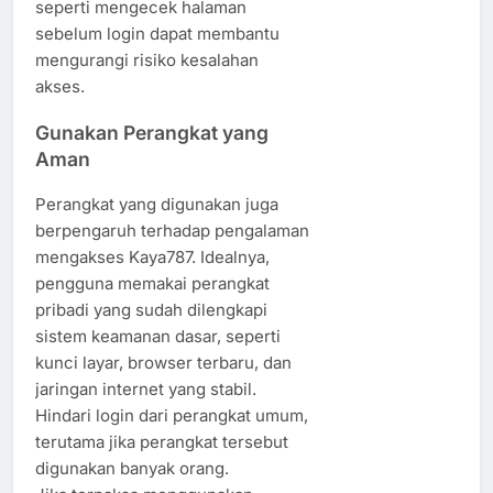
seperti mengecek halaman
sebelum login dapat membantu
mengurangi risiko kesalahan
akses.
Gunakan Perangkat yang
Aman
Perangkat yang digunakan juga
berpengaruh terhadap pengalaman
mengakses Kaya787. Idealnya,
pengguna memakai perangkat
pribadi yang sudah dilengkapi
sistem keamanan dasar, seperti
kunci layar, browser terbaru, dan
jaringan internet yang stabil.
Hindari login dari perangkat umum,
terutama jika perangkat tersebut
digunakan banyak orang.