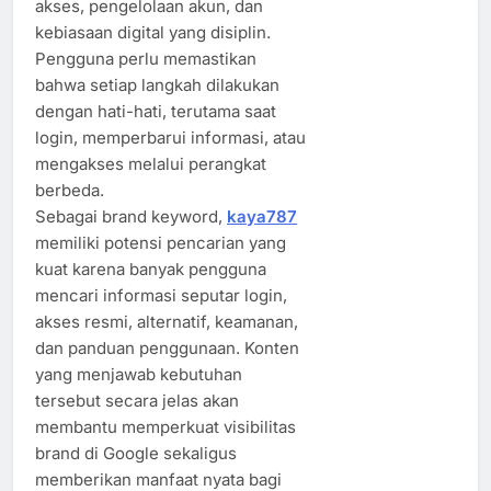
akses, pengelolaan akun, dan
kebiasaan digital yang disiplin.
Pengguna perlu memastikan
bahwa setiap langkah dilakukan
dengan hati-hati, terutama saat
login, memperbarui informasi, atau
mengakses melalui perangkat
berbeda.
Sebagai brand keyword,
kaya787
memiliki potensi pencarian yang
kuat karena banyak pengguna
mencari informasi seputar login,
akses resmi, alternatif, keamanan,
dan panduan penggunaan. Konten
yang menjawab kebutuhan
tersebut secara jelas akan
membantu memperkuat visibilitas
brand di Google sekaligus
memberikan manfaat nyata bagi