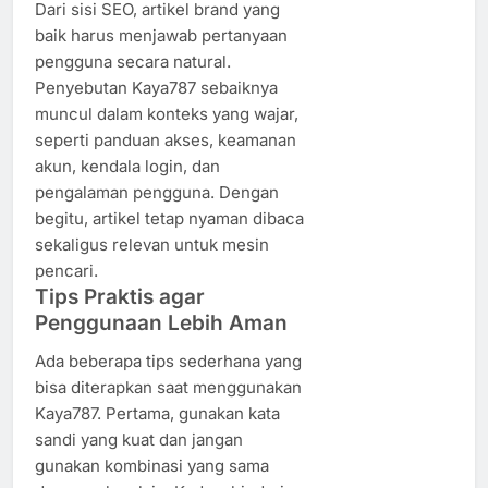
Dari sisi SEO, artikel brand yang
baik harus menjawab pertanyaan
pengguna secara natural.
Penyebutan Kaya787 sebaiknya
muncul dalam konteks yang wajar,
seperti panduan akses, keamanan
akun, kendala login, dan
pengalaman pengguna. Dengan
begitu, artikel tetap nyaman dibaca
sekaligus relevan untuk mesin
pencari.
Tips Praktis agar
Penggunaan Lebih Aman
Ada beberapa tips sederhana yang
bisa diterapkan saat menggunakan
Kaya787. Pertama, gunakan kata
sandi yang kuat dan jangan
gunakan kombinasi yang sama